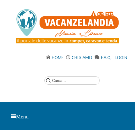
HOME
CHI SIAMO
F.A.Q.
LOGIN
C
e
r
c
a
.
.
.
Menu