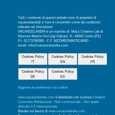
Tutti i contenuti di questo portale sono di proprietà di
vacanzelandi@ e l'uso è consentito come da condizioni
indicate nel
disclaimer
VACANZELANDIA è un marchio di: MaLo Creative Lab di
Mazzoni Marzia Via Luigi Galvani, 9 - 44042 Cento (FE)
P.I. 01773780380 - C.F. MZZMRZ66M70C469O -
email:
info@vacanzelandia.com
Cookies Policy
Cookies Policy
Cookies Policy
IT
EN
FR
Cookies Policy
Cookies Policy
DE
ES
Aggiorna le preferenze sui cookie
www.vacanzelandia.com
è distribuito con Licenza
Creative
Commons Attribuzione - Non commerciale - Non opere
derivate 4.0 Internazionale
.
Basato sul lavoro di
www.vacanzelandia.com
.