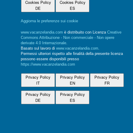
Cookies Policy
Cookies Policy
DE
ES
Aggiorna le preferenze sui cookie
www.vacanzelandia.com
è distribuito con Licenza
Creative
Commons Attribuzione - Non commerciale - Non opere
derivate 4.0 Internazionale
.
Basato sul lavoro di
www.vacanzelandia.com
.
Permessi ulteriori rispetto alle finalità della presente licenza
possono essere disponibili presso
https://www.vacanzelandia.com
Privacy Policy
Privacy Policy
Privacy Policy
IT
EN
FR
Privacy Policy
Privacy Policy
DE
ES