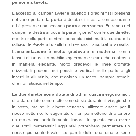
persone a tavola
.
L'accesso al camper avviene salendo i gradini fissi presenti
nel vano porta e la
porta
è dotata di finestra con oscurante
ed è presente una seconda
porta a zanzariera
. Entrando nel
camper, a destra si trova la parte "giorno" con le due dinette,
mentre nella parte centrale sono stati sistemati la cucina e la
toilette. In fondo alla cellula si trovano i due letti a castello.
L'a
mbientazione è molto gradevole e moderna
, con i
tessuti chiari ed un mobilio leggermente scuro che contrasta
in maniera elegante. Molto gradevoli le linee cromate
orizzontali presenti nei pensili e verticali nelle porte e gli
inserti in alluminio, che regalano un tocco sempre attuale
che non stanca nel tempo.
Le due dinette sono dotate di ottimi cuscini ergonomici
,
che da un lato sono molto comodi sia durante il viaggio che
in sosta, ma se le dinette vengono utilizzate anche per il
riposo notturno, le sagomature non permettono di ottenere
un materasso perfettamente lineare. In questo caso avere
due sottili materassini aggiuntivi potrebbero permettere un
riposo più confortevole. Le pareti delle due dinette sono