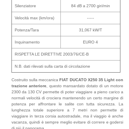
Silenziatore
84 dB a 2700 giri/min
Velocità max (km/ora)
-----
Potenza/Tara
31,067 kW/T
Inquinamento
EURO 4
RISPETTA LE DIRETTIVE 2003/76/CE-B
N.B. dati rilevati sulla carta di circolazione
Costruito sulla meccanica
FIAT DUCATO X250 35 Light con
trazione anteriore
, questo mansardato dotato di un motore
2300 da 130 CV permette di poter viaggiare a pieno carico a
normali velocità di crociera mantenendo un certo margine di
potenza per affrontare le salite con tutta sicurezza. La
lunghezza totale superiore a 7 metri non permette di
viaggiare in terza corsia autostradale, ma il viaggio è anche
vacanza, quindi è sempre meglio evitare di correre e godersi
di più il panorama.