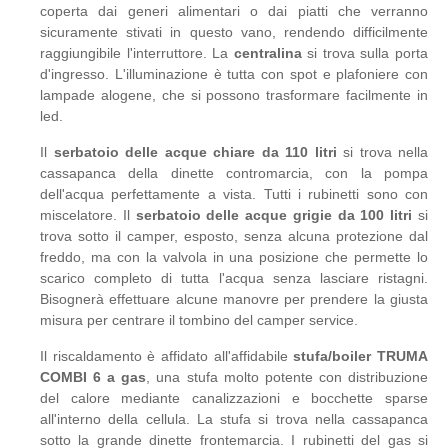
coperta dai generi alimentari o dai piatti che verranno
sicuramente stivati in questo vano, rendendo difficilmente
raggiungibile l'interruttore. La
centralina
si trova sulla porta
d'ingresso. L'illuminazione è tutta con spot e plafoniere con
lampade alogene, che si possono trasformare facilmente in
led.
Il
serbatoio delle acque chiare da 110 litri
si trova nella
cassapanca della dinette contromarcia, con la pompa
dell'acqua perfettamente a vista. Tutti i rubinetti sono con
miscelatore. Il
serbatoio delle acque grigie da 100 litri
si
trova sotto il camper, esposto, senza alcuna protezione dal
freddo, ma con la valvola in una posizione che permette lo
scarico completo di tutta l'acqua senza lasciare ristagni.
Bisognerà effettuare alcune manovre per prendere la giusta
misura per centrare il tombino del camper service.
Il riscaldamento è affidato all'affidabile
stufa/boiler TRUMA
COMBI 6 a gas
, una stufa molto potente con distribuzione
del calore mediante canalizzazioni e bocchette sparse
all'interno della cellula. La stufa si trova nella cassapanca
sotto la grande dinette frontemarcia. I rubinetti del gas si