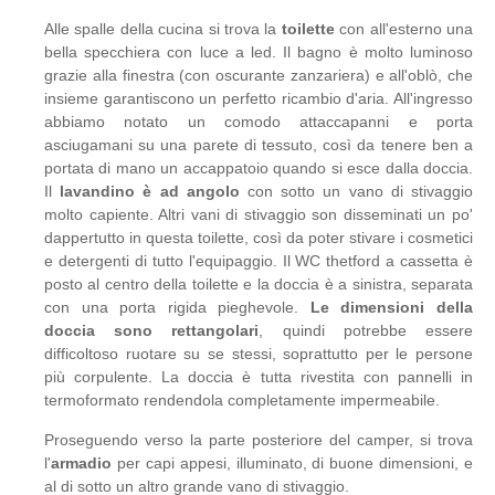
Alle spalle della cucina si trova la
toilette
con all'esterno una
bella specchiera con luce a led. Il bagno è molto luminoso
grazie alla finestra (con oscurante zanzariera) e all'oblò, che
insieme garantiscono un perfetto ricambio d'aria. All'ingresso
abbiamo notato un comodo attaccapanni e porta
asciugamani su una parete di tessuto, così da tenere ben a
portata di mano un accappatoio quando si esce dalla doccia.
Il
lavandino è ad angolo
con sotto un vano di stivaggio
molto capiente. Altri vani di stivaggio son disseminati un po'
dappertutto in questa toilette, così da poter stivare i cosmetici
e detergenti di tutto l'equipaggio. Il WC thetford a cassetta è
posto al centro della toilette e la doccia è a sinistra, separata
con una porta rigida pieghevole.
Le dimensioni della
doccia sono rettangolari
, quindi potrebbe essere
difficoltoso ruotare su se stessi, soprattutto per le persone
più corpulente. La doccia è tutta rivestita con pannelli in
termoformato rendendola completamente impermeabile.
Proseguendo verso la parte posteriore del camper, si trova
l'
armadio
per capi appesi, illuminato, di buone dimensioni, e
al di sotto un altro grande vano di stivaggio.