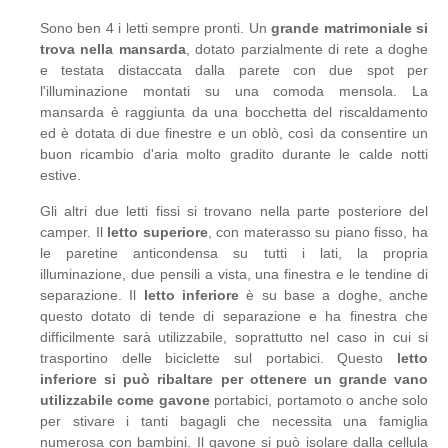
Sono ben 4 i letti sempre pronti. Un
grande matrimoniale si
trova nella mansarda
, dotato parzialmente di rete a doghe
e testata distaccata dalla parete con due spot per
l'illuminazione montati su una comoda mensola. La
mansarda è raggiunta da una bocchetta del riscaldamento
ed è dotata di due finestre e un oblò, così da consentire un
buon ricambio d'aria molto gradito durante le calde notti
estive.
Gli altri due letti fissi si trovano nella parte posteriore del
camper. Il
letto superiore
, con materasso su piano fisso, ha
le paretine anticondensa su tutti i lati, la propria
illuminazione, due pensili a vista, una finestra e le tendine di
separazione. Il
letto inferiore
è su base a doghe, anche
questo dotato di tende di separazione e ha finestra che
difficilmente sarà utilizzabile, soprattutto nel caso in cui si
trasportino delle biciclette sul portabici. Questo
letto
inferiore si può ribaltare per ottenere un grande vano
utilizzabile come gavone
portabici, portamoto o anche solo
per stivare i tanti bagagli che necessita una famiglia
numerosa con bambini. Il gavone si può isolare dalla cellula