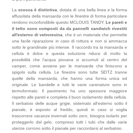
La
scocca è distintiva
, dotata di una bella linea e la forma
affusolata della mansarda con le finestre di forma particolare
rendono inconfondibile questo MCLOUIS TANDY.
Le pareti e
il tetto sono composti da da pannelli sandwich rivestiti
all'esterno di vetroresina
, che è un materiale che permette
una facile riparazione in caso di rottura e non si ammacca
sotto le grandinate più intense. Il raccordo tra la mansarda e
cellula è dolce e questa soluzione riduce di molto la
possibilità che l'acqua piovana si accumuli al centro del
camper, come avviene per le mansarde che finiscono a
spigolo sulla cellula. Le finestre sono tutte SEITZ tranne
quelle della mansarda, che hanno una forma unica ed
originale. Le bandelle e tutti le varie carenature sono in
termoformato. Il pavimento ha uno spessore maggiore
rispetto alle pareti e completa il buon isolamento della cellula.
Il serbatoio delle acque grigie, sistemato all'esterno sotto il
pianale, è esposto al freddo, quindi in caso si voglia
trascorrere vacanze invernali sotto zero, bisogna isolarlo per
proteggerlo dal gelo, compreso tutti i tubi che dalle varie
utenze corrono sotto il pianale per raccordarsi al serbatoio.