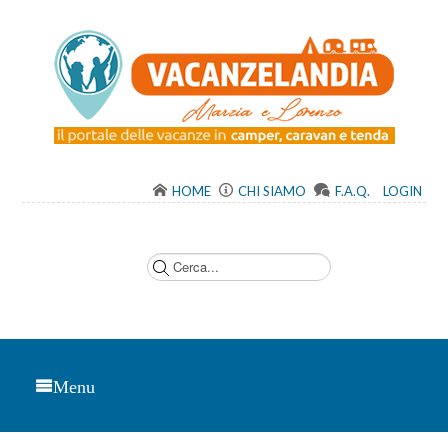
HOME
CHI SIAMO
F.A.Q.
LOGIN
C
e
r
c
a
.
.
.
Menu