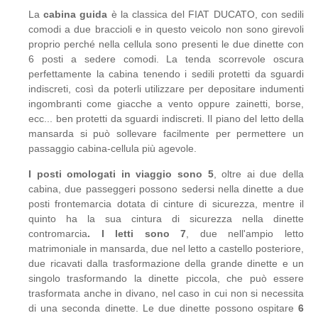
La
cabina guida
è la classica del FIAT DUCATO, con sedili
comodi a due braccioli e in questo veicolo non sono girevoli
proprio perché nella cellula sono presenti le due dinette con
6 posti a sedere comodi. La tenda scorrevole oscura
perfettamente la cabina tenendo i sedili protetti da sguardi
indiscreti, così da poterli utilizzare per depositare indumenti
ingombranti come giacche a vento oppure zainetti, borse,
ecc... ben protetti da sguardi indiscreti. Il piano del letto della
mansarda si può sollevare facilmente per permettere un
passaggio cabina-cellula più agevole.
I posti omologati in viaggio sono 5
, oltre ai due della
cabina, due passeggeri possono sedersi nella dinette a due
posti frontemarcia dotata di cinture di sicurezza, mentre il
quinto ha la sua cintura di sicurezza nella dinette
contromarcia
. I
letti sono 7
, due nell'ampio letto
matrimoniale in mansarda, due nel letto a castello posteriore,
due ricavati dalla trasformazione della grande dinette e un
singolo trasformando la dinette piccola, che può essere
trasformata anche in divano, nel caso in cui non si necessita
di una seconda dinette. Le due dinette possono ospitare
6