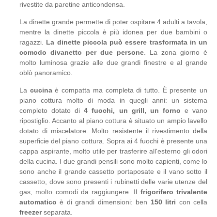
rivestite da paretine anticondensa.
La dinette grande permette di poter ospitare 4 adulti a tavola,
mentre la dinette piccola è più idonea per due bambini o
ragazzi.
La dinette piccola può essere trasformata in un
comodo divanetto per due persone
. La zona giorno è
molto luminosa grazie alle due grandi finestre e al grande
oblò panoramico.
La
cucina
è compatta ma completa di tutto. È presente un
piano cottura molto di moda in quegli anni: un sistema
completo dotato di
4 fuochi, un grill, un forno
e vano
ripostiglio. Accanto al piano cottura è situato un ampio lavello
dotato di miscelatore. Molto resistente il rivestimento della
superficie del piano cottura. Sopra ai 4 fuochi è presente una
cappa aspirante, molto utile per trasferire all'esterno gli odori
della cucina. I due grandi pensili sono molto capienti, come lo
sono anche il grande cassetto portaposate e il vano sotto il
cassetto, dove sono presenti i rubinetti delle varie utenze del
gas, molto comodi da raggiungere. Il
frigorifero trivalente
automatico
è di grandi dimensioni: ben
150 litri
con cella
freezer
separata.