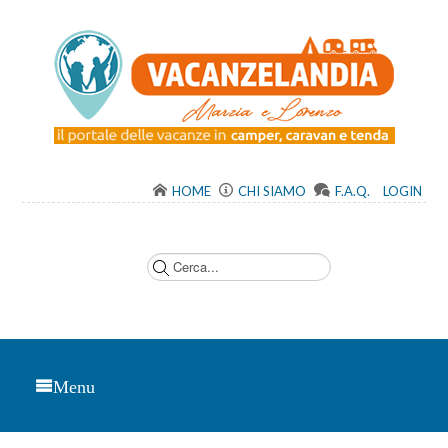
HOME
CHI SIAMO
F.A.Q.
LOGIN
C
e
r
c
a
.
.
.
Menu