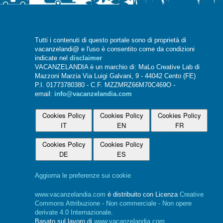
Tutti i contenuti di questo portale sono di proprietà di
vacanzelandi@ e l'uso è consentito come da condizioni
indicate nel
disclaimer
VACANZELANDIA è un marchio di: MaLo Creative Lab di
Mazzoni Marzia Via Luigi Galvani, 9 - 44042 Cento (FE)
P.I. 01773780380 - C.F. MZZMRZ66M70C469O -
email:
info@vacanzelandia.com
Cookies Policy
Cookies Policy
Cookies Policy
IT
EN
FR
Cookies Policy
Cookies Policy
DE
ES
Aggiorna le preferenze sui cookie
www.vacanzelandia.com
è distribuito con Licenza
Creative
Commons Attribuzione - Non commerciale - Non opere
derivate 4.0 Internazionale
.
Basato sul lavoro di
www.vacanzelandia.com
.