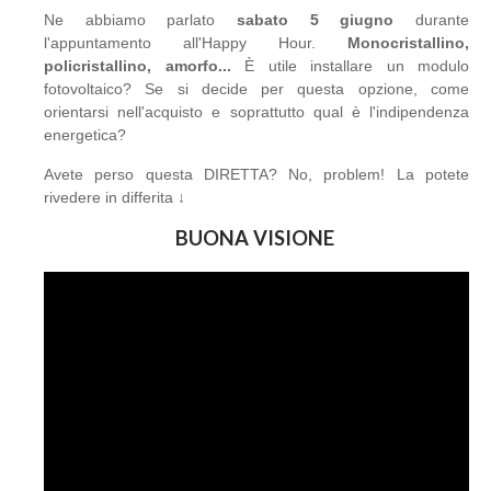
Ne abbiamo parlato
sabato 5 giugno
durante
l'appuntamento all'Happy Hour.
Monocristallino,
policristallino, amorfo...
È utile installare un modulo
fotovoltaico? Se si decide per questa opzione, come
orientarsi nell'acquisto e soprattutto qual è l'indipendenza
energetica?
Avete perso questa DIRETTA? No, problem! La potete
rivedere in differita ↓
BUONA VISIONE