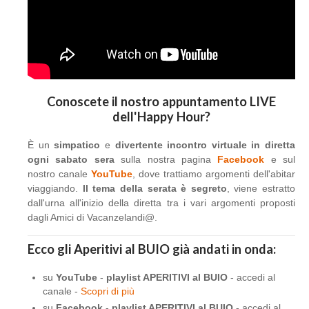
Conoscete il nostro appuntamento LIVE
dell'Happy Hour?
È un
simpatico
e
divertente incontro virtuale in diretta
ogni sabato sera
sulla nostra pagina
Facebook
e sul
nostro canale
YouTube
, dove trattiamo argomenti dell'abitar
viaggiando.
Il tema della serata è segreto
, viene estratto
dall'urna all'inizio della diretta tra i vari argomenti proposti
dagli Amici di Vacanzelandi@.
Ecco gli Aperitivi al BUIO già andati in onda:
su
YouTube
-
playlist APERITIVI al BUIO
- accedi al
canale -
Scopri di più
su
Facebook
-
playlist APERITIVI al BUIO
- accedi al