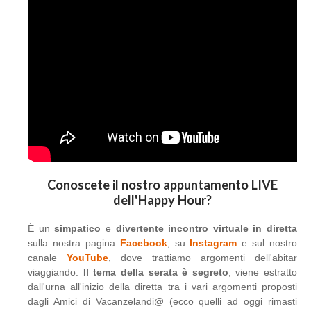
Conoscete il nostro appuntamento LIVE
dell'Happy Hour?
È un
simpatico
e
divertente incontro virtuale in diretta
sulla nostra pagina
Facebook
, su
Instagram
e sul nostro
canale
YouTube
, dove trattiamo argomenti dell'abitar
viaggiando.
Il tema della serata è segreto
, viene estratto
dall'urna all'inizio della diretta tra i vari argomenti proposti
dagli Amici di Vacanzelandi@ (ecco quelli ad oggi rimasti