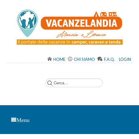
HOME
CHI SIAMO
F.A.Q.
LOGIN
C
e
r
c
a
.
.
.
Menu