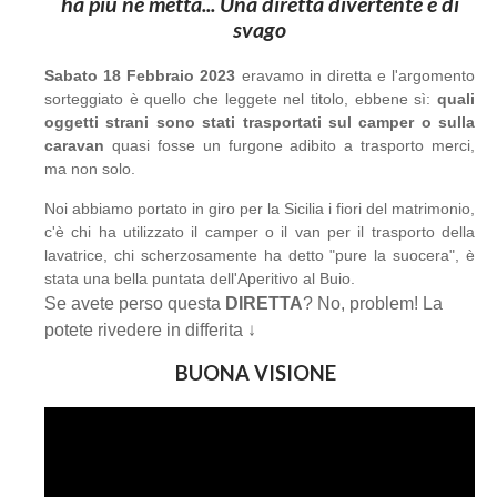
ha più ne metta... Una diretta divertente e di
svago
Sabato 18 Febbraio 2023
eravamo in diretta e l'argomento
sorteggiato è quello che leggete nel titolo, ebbene sì:
quali
oggetti strani sono stati trasportati sul camper o sulla
caravan
quasi fosse un furgone adibito a trasporto merci,
ma non solo.
Noi abbiamo portato in giro per la Sicilia i fiori del matrimonio,
c'è chi ha utilizzato il camper o il van per il trasporto della
lavatrice, chi scherzosamente ha detto "pure la suocera", è
stata una bella puntata dell'Aperitivo al Buio.
Se avete perso questa
DIRETTA
? No, problem! La
potete rivedere in differita ↓
BUONA VISIONE