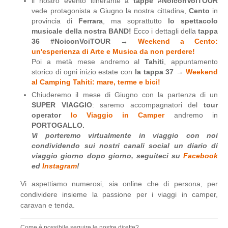
il nostro evento itinerante a
tappe #NoiconVoiTOUR
vede protagonista a Giugno la nostra cittadina,
Cento
in
provincia di
Ferrara
, ma soprattutto
lo spettacolo
musicale della nostra BAND!
Ecco i dettagli della
tappa
36 #NoiconVoiTOUR →
Weekend a Cento:
un'esperienza di Arte e Musica da non perdere!
Poi a metà mese andremo al
Tahiti
, appuntamento
storico di ogni inizio estate con
la tappa 37 →
Weekend
al Camping Tahiti: mare, terme e bici!
Chiuderemo il mese di Giugno con la partenza di un
SUPER VIAGGIO
: saremo accompagnatori del
tour
operator
Io Viaggio in Camper
andremo in
PORTOGALLO.
Vi porteremo virtualmente in viaggio con noi
condividendo sui nostri canali social un diario di
viaggio giorno dopo giorno, seguiteci su
Facebook
ed
Instagram
!
Vi aspettiamo numerosi, sia online che di persona, per
condividere insieme la passione per i viaggi in camper,
caravan e tenda.
Come è possibile seguire le nostre dirette?