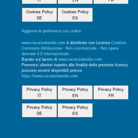
Cookies Policy
Cookies Policy
DE
ES
Aggiorna le preferenze sui cookie
www.vacanzelandia.com
è distribuito con Licenza
Creative
Commons Attribuzione - Non commerciale - Non opere
derivate 4.0 Internazionale
.
Basato sul lavoro di
www.vacanzelandia.com
.
Permessi ulteriori rispetto alle finalità della presente licenza
possono essere disponibili presso
https://www.vacanzelandia.com
Privacy Policy
Privacy Policy
Privacy Policy
IT
EN
FR
Privacy Policy
Privacy Policy
DE
ES