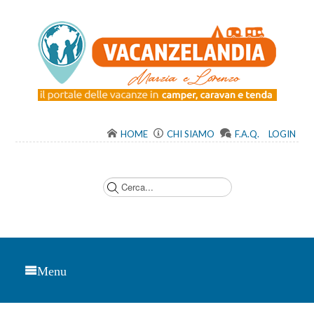
HOME
CHI SIAMO
F.A.Q.
LOGIN
C
e
r
c
a
.
.
.
Menu