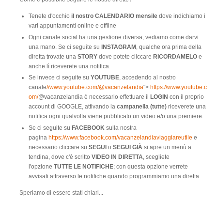
Tenete d'occhio
il nostro CALENDARIO mensile
dove indichiamo i
vari appuntamenti online e offline
Ogni canale social ha una gestione diversa, vediamo come darvi
una mano. Se ci seguite su
INSTAGRAM
, qualche ora prima della
diretta trovate una
STORY
dove potete cliccare
RICORDAMELO
e
anche lì riceverete una notifica.
Se invece ci seguite su
YOUTUBE
, accedendo al nostro
canale
//www.youtube.com/@vacanzelandia
">
https://www.youtube.c
om/
@vacanzelandia è necessario effettuare il
LOGIN
con il proprio
account di GOOGLE, attivando la
campanella (tutte)
riceverete una
notifica ogni qualvolta viene pubblicato un video e/o una premiere.
Se ci seguite su
FACEBOOK
sulla nostra
pagina
https://www.facebook.com/vacanzelandiaviaggiareutile
e
necessario cliccare su
SEGUI
o
SEGUI GIÀ
si apre un menù a
tendina, dove c'è scritto
VIDEO IN DIRETTA
, scegliete
l'opzione
TUTTE LE NOTIFICHE
; con questa opzione verrete
avvisati attraverso le notifiche quando programmiamo una diretta.
Speriamo di essere stati chiari...