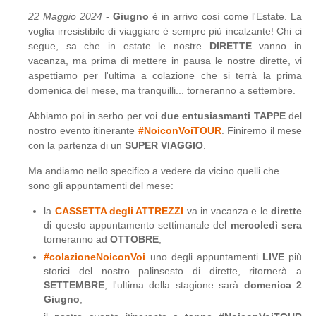
22 Maggio 2024
-
Giugno
è in arrivo così come l'Estate. La
voglia irresistibile di viaggiare è sempre più incalzante! Chi ci
segue, sa che in estate le nostre
DIRETTE
vanno in
vacanza, ma prima di mettere in pausa le nostre dirette, vi
aspettiamo per l'ultima a colazione che si terrà la prima
domenica del mese, ma tranquilli... torneranno a settembre.
Abbiamo poi in serbo per voi
due entusiasmanti TAPPE
del
nostro evento itinerante
#NoiconVoiTOUR
. Finiremo il mese
con la partenza di un
SUPER VIAGGIO
.
Ma andiamo nello specifico a vedere da vicino quelli che
sono gli appuntamenti del mese:
la
CASSETTA degli ATTREZZI
va in vacanza e le
dirette
di questo appuntamento settimanale del
mercoledì sera
torneranno ad
OTTOBRE
;
#colazioneNoiconVoi
uno degli appuntamenti
LIVE
più
storici del nostro palinsesto di dirette, ritornerà a
SETTEMBRE
, l'ultima della stagione sarà
domenica 2
Giugno
;