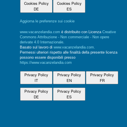
Cookies Policy
Cookies Policy
DE
ES
Aggiorna le preferenze sui cookie
www.vacanzelandia.com
è distribuito con Licenza
Creative
Commons Attribuzione - Non commerciale - Non opere
derivate 4.0 Internazionale
.
Basato sul lavoro di
www.vacanzelandia.com
.
Permessi ulteriori rispetto alle finalità della presente licenza
possono essere disponibili presso
https://www.vacanzelandia.com
Privacy Policy
Privacy Policy
Privacy Policy
IT
EN
FR
Privacy Policy
Privacy Policy
DE
ES