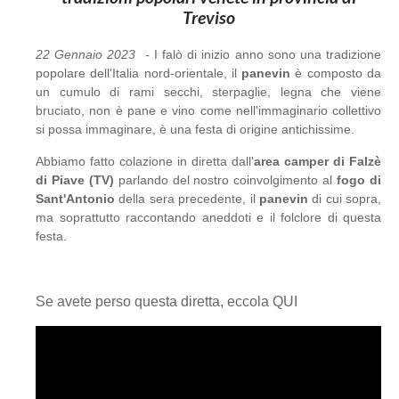
Treviso
22 Gennaio 2023 -
I falò di inizio anno sono una tradizione
popolare dell'Italia nord-orientale, il
panevin
è composto da
un cumulo di rami secchi, sterpaglie, legna che viene
bruciato, non è pane e vino come nell'immaginario collettivo
si possa immaginare, è una festa di origine antichissime.
Abbiamo fatto colazione in diretta dall'
area camper di Falzè
di Piave (TV)
parlando del nostro coinvolgimento al
fogo di
Sant'Antonio
della sera precedente, il
panevin
di cui sopra,
ma soprattutto raccontando aneddoti e il folclore di questa
festa.
Se avete perso questa diretta, eccola QUI