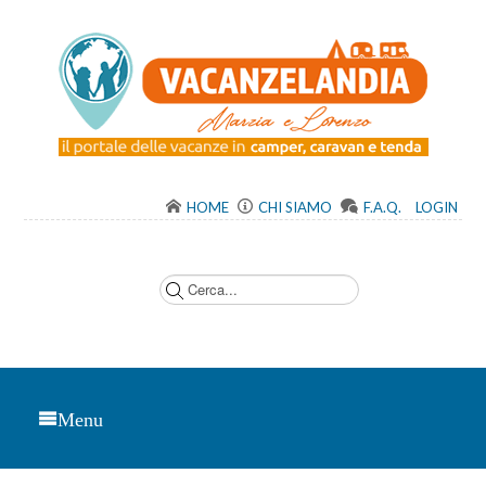
HOME
CHI SIAMO
F.A.Q.
LOGIN
C
e
r
c
a
.
.
.
Menu