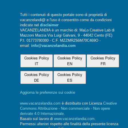
Tutti i contenuti di questo portale sono di proprietà di
vacanzelandi@ e l'uso è consentito come da condizioni
indicate nel
disclaimer
VACANZELANDIA è un marchio di: MaLo Creative Lab di
Mazzoni Marzia Via Luigi Galvani, 9 - 44042 Cento (FE)
P.I. 01773780380 - C.F. MZZMRZ66M70C469O -
email:
info@vacanzelandia.com
Cookies Policy
Cookies Policy
Cookies Policy
IT
EN
FR
Cookies Policy
Cookies Policy
DE
ES
Aggiorna le preferenze sui cookie
www.vacanzelandia.com
è distribuito con Licenza
Creative
Commons Attribuzione - Non commerciale - Non opere
derivate 4.0 Internazionale
.
Basato sul lavoro di
www.vacanzelandia.com
.
Permessi ulteriori rispetto alle finalità della presente licenza