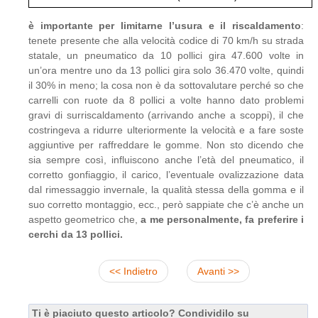
è importante per limitarne l’usura e il riscaldamento
:
tenete presente che alla velocità codice di 70 km/h su strada
statale, un pneumatico da 10 pollici gira 47.600 volte in
un’ora mentre uno da 13 pollici gira solo 36.470 volte, quindi
il 30% in meno; la cosa non è da sottovalutare perché so che
carrelli con ruote da 8 pollici a volte hanno dato problemi
gravi di surriscaldamento (arrivando anche a scoppi), il che
costringeva a ridurre ulteriormente la velocità e a fare soste
aggiuntive per raffreddare le gomme. Non sto dicendo che
sia sempre così, influiscono anche l’età del pneumatico, il
corretto gonfiaggio, il carico, l’eventuale ovalizzazione data
dal rimessaggio invernale, la qualità stessa della gomma e il
suo corretto montaggio, ecc., però sappiate che c’è anche un
aspetto geometrico che,
a me personalmente, fa preferire i
cerchi da 13 pollici.
<< Indietro
Avanti >>
Ti è piaciuto questo articolo? Condividilo su