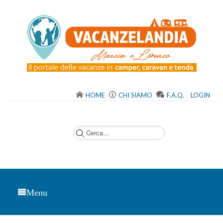
HOME
CHI SIAMO
F.A.Q.
LOGIN
C
e
r
c
a
.
.
.
Menu