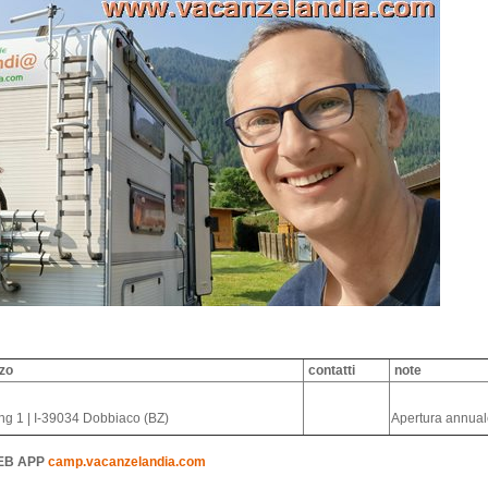
zzo
contatti
note
g 1 | I-39034 Dobbiaco (BZ)
Apertura annua
EB APP
camp.vacanzelandia.com