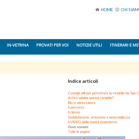
HOME
CHI SIA
IN-VETRINA
PROVATI PER VOI
NOTIZIE UTILI
ITINERARI E ME
Indice articoli
Consigli utili per percorrere la ciclabile da San
A chi è adatta questa ciclabile?
Bici e attrezzatura
Il percorso
Il ritorno
Soddisfazione, emozione e tanta bellezza
Il VIDEO della nostra esperienza
Dove sostare
Tutte le pagine