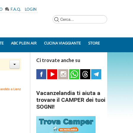
MO
F.A.Q.
LOGIN
Cerca...
TE
ABC PLEIN AIR
CUCINA VIAGGIANTE
STORE
Ci trovate anche su
 Candido a Lienz
Vacanzelandia ti aiuta a
trovare il CAMPER dei tuoi
SOGNI!