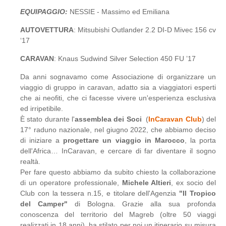
EQUIPAGGIO:
NESSIE - Massimo ed Emiliana
AUTOVETTURA
: Mitsubishi Outlander 2.2 DI-D Mivec 156 cv
‘17
CARAVAN
: Knaus Sudwind Silver Selection 450 FU ’17
Da anni sognavamo come Associazione di organizzare un
viaggio di gruppo in caravan, adatto sia a viaggiatori esperti
che ai neofiti, che ci facesse vivere un'esperienza esclusiva
ed irripetibile.
È stato durante l'
assemblea dei Soci
(
InCaravan Club
) del
17° raduno nazionale, nel giugno 2022, che abbiamo deciso
di iniziare a
progettare un viaggio in Marocco
, la porta
dell'Africa… InCaravan, e cercare di far diventare il sogno
realtà.
Per fare questo abbiamo da subito chiesto la collaborazione
di un operatore professionale,
Michele Altieri
, ex socio del
Club con la tessera n.15, e titolare dell'Agenzia
"Il Tropico
del Camper"
di Bologna. Grazie alla sua profonda
conoscenza del territorio del Magreb (oltre 50 viaggi
realizzati in 18 anni), ha stilato per noi un itinerario su misura