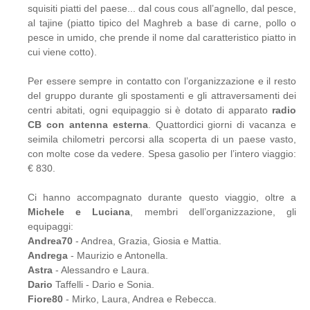
squisiti piatti del paese... dal cous cous all’agnello, dal pesce,
al tajine (piatto tipico del Maghreb a base di carne, pollo o
pesce in umido, che prende il nome dal caratteristico piatto in
cui viene cotto).
Per essere sempre in contatto con l’organizzazione e il resto
del gruppo durante gli spostamenti e gli attraversamenti dei
centri abitati, ogni equipaggio si è dotato di apparato
radio
CB con antenna esterna
. Quattordici giorni di vacanza e
seimila chilometri percorsi alla scoperta di un paese vasto,
con molte cose da vedere. Spesa gasolio per l’intero viaggio:
€ 830.
Ci hanno accompagnato durante questo viaggio, oltre a
Michele e Luciana
, membri dell’organizzazione, gli
equipaggi:
Andrea70
- Andrea, Grazia, Giosia e Mattia.
Andrega
- Maurizio e Antonella.
Astra
- Alessandro e Laura.
Dario
Taffelli - Dario e Sonia.
Fiore80
- Mirko, Laura, Andrea e Rebecca.