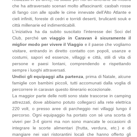
che ha attraversato scenari molto affascinanti: casbah rosse
di fango con alle spalle le cime innevate dell’Alto Atlante e
cieli infiniti, foreste di cedri e torridi deserti, brulicanti souk e
città millenarie ed indimenticabili.
L'iniziativa ha da subito suscitato l'interesse dei Soci del
Club, perché
un viaggio in Caravan è sicuramente il
miglior modo per vivere il Viaggio
e il paese che vogliamo
visitare, entrando in diretto contatto con popoli, usanze e
costumi, sapori ed essenze, villaggi e città, stili di vita di
persone e paesi lontani, comprendendo e rispettando
sempre i luoghi attraversati.
Undici gli equipaggi alla partenza
, prima di Natale, alcune
famiglie con bambini piccoli, tutti accomunati dalla voglia di
percorrere in caravan questo itinerario eccezionale.
La maggior parte delle notti sono state trascorse in camping
attrezzati, dove abbiamo potuto collegarci alla rete elettrica
220 volt, o presso aree di parcheggio nei villaggi lungo il
percorso. Ogni equipaggio ha portato con sé una scorta di
viveri per 3-4 giorni ma non sono mancate le occasioni di
integrare le scorte alimentari (frutta, verdura, etc.) e di
mangiare nei vari ristorantini locali che hanno offerto gli