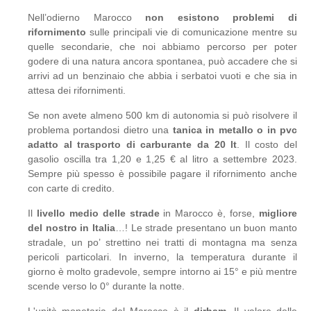
Nell’odierno Marocco
non esistono problemi di
rifornimento
sulle principali vie di comunicazione mentre su
quelle secondarie, che noi abbiamo percorso per poter
godere di una natura ancora spontanea, può accadere che si
arrivi ad un benzinaio che abbia i serbatoi vuoti e che sia in
attesa dei rifornimenti.
Se non avete almeno 500 km di autonomia si può risolvere il
problema portandosi dietro una
tanica in metallo o in pvc
adatto al trasporto di carburante da 20 lt
. Il costo del
gasolio oscilla tra 1,20 e 1,25 € al litro a settembre 2023.
Sempre più spesso è possibile pagare il rifornimento anche
con carte di credito.
Il
livello medio delle strade
in Marocco è, forse,
migliore
del nostro in Italia
…! Le strade presentano un buon manto
stradale, un po’ strettino nei tratti di montagna ma senza
pericoli particolari. In inverno, la temperatura durante il
giorno è molto gradevole, sempre intorno ai 15° e più mentre
scende verso lo 0° durante la notte.