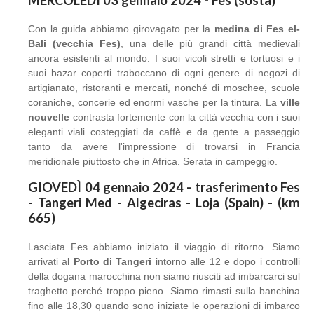
MERCOLEDÌ 03 gennaio 2024 - Fes (sosta)
Con la guida abbiamo girovagato per la
medina di Fes el-
Bali (vecchia Fes)
, una delle più grandi città medievali
ancora esistenti al mondo. I suoi vicoli stretti e tortuosi e i
suoi bazar coperti traboccano di ogni genere di negozi di
artigianato, ristoranti e mercati, nonché di moschee, scuole
coraniche, concerie ed enormi vasche per la tintura. La
ville
nouvelle
contrasta fortemente con la città vecchia con i suoi
eleganti viali costeggiati da caffè e da gente a passeggio
tanto da avere l'impressione di trovarsi in Francia
meridionale piuttosto che in Africa. Serata in campeggio.
GIOVEDÌ 04 gennaio 2024 - trasferimento Fes
- Tangeri Med - Algeciras - Loja (Spain) - (km
665)
Lasciata Fes abbiamo iniziato il viaggio di ritorno. Siamo
arrivati al
Porto di Tangeri
intorno alle 12 e dopo i controlli
della dogana marocchina non siamo riusciti ad imbarcarci sul
traghetto perché troppo pieno. Siamo rimasti sulla banchina
fino alle 18,30 quando sono iniziate le operazioni di imbarco