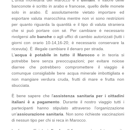
L'unità monetaria del Marocco è il
dirham
. Il valore delle
banconote è scritto in arabo e francese, quello delle monete
solo in arabo. È assolutamente vietato importare ed
esportare valuta marocchina mentre non vi sono restrizioni
per quanto riguarda la quantità e il tipo di valuta straniera
che si può portare con sé. Per cambiare è necessario
rivolgersi alle
banche
o agli uffici di cambio autorizzati (tutti i
giorni con orario 10-14,16-20; è necessario conservare la
ricevuta). È illegale cambiare il denaro per strada.
L'
acqua è potabile in tutto il Marocco
e in teoria si
potrebbe bere senza preoccupazioni; per evitare noiose
diarree che potrebbero compromettere il viaggio è
comunque consigliabile bere acqua minerale imbottigliata e
non mangiare verdura cruda, frutti di mare e frutta non
sbucciata.
È bene sapere che l'
assistenza sanitaria per i cittadini
italiani è a pagamento
. Durante il nostro viaggio tutti i
partecipanti hanno stipulato attraverso l’organizzazione
un’
assicurazione sanitaria
. Non sono richieste vaccinazioni
di nessun tipo per chi si reca in Marocco.