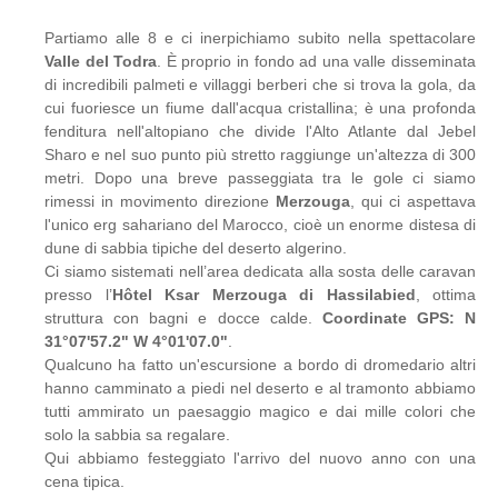
Partiamo alle 8 e ci inerpichiamo subito nella spettacolare
Valle del Todra
. È proprio in fondo ad una valle disseminata
di incredibili palmeti e villaggi berberi che si trova la gola, da
cui fuoriesce un fiume dall'acqua cristallina; è una profonda
fenditura nell'altopiano che divide l'Alto Atlante dal Jebel
Sharo e nel suo punto più stretto raggiunge un'altezza di 300
metri. Dopo una breve passeggiata tra le gole ci siamo
rimessi in movimento direzione
Merzouga
, qui ci aspettava
l'unico erg sahariano del Marocco, cioè un enorme distesa di
dune di sabbia tipiche del deserto algerino.
Ci siamo sistemati nell’area dedicata alla sosta delle caravan
presso l’
Hôtel Ksar Merzouga di Hassilabied
, ottima
struttura con bagni e docce calde.
Coordinate GPS: N
31°07'57.2" W 4°01'07.0"
.
Qualcuno ha fatto un'escursione a bordo di dromedario altri
hanno camminato a piedi nel deserto e al tramonto abbiamo
tutti ammirato un paesaggio magico e dai mille colori che
solo la sabbia sa regalare.
Qui abbiamo festeggiato l'arrivo del nuovo anno con una
cena tipica.