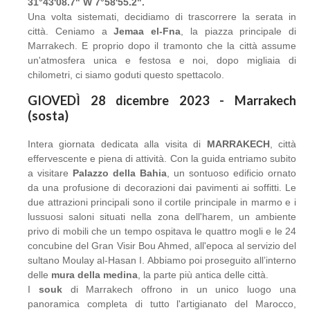
31°43'08.7" W 7°58'55.2".
Una volta sistemati, decidiamo di trascorrere la serata in
città. Ceniamo a
Jemaa el-Fna
, la piazza principale di
Marrakech. E proprio dopo il tramonto che la città assume
un'atmosfera unica e festosa e noi, dopo migliaia di
chilometri, ci siamo goduti questo spettacolo.
GIOVEDÌ 28 dicembre 2023 - Marrakech
(sosta)
Intera giornata dedicata alla visita di
MARRAKECH
, città
effervescente e piena di attività. Con la guida entriamo subito
a visitare
Palazzo della Bahia
, un sontuoso edificio ornato
da una profusione di decorazioni dai pavimenti ai soffitti. Le
due attrazioni principali sono il cortile principale in marmo e i
lussuosi saloni situati nella zona dell'harem, un ambiente
privo di mobili che un tempo ospitava le quattro mogli e le 24
concubine del Gran Visir Bou Ahmed, all'epoca al servizio del
sultano Moulay al-Hasan I. Abbiamo poi proseguito all’interno
delle
mura della medina
, la parte più antica delle città.
I
souk
di Marrakech offrono in un unico luogo una
panoramica completa di tutto l'artigianato del Marocco,