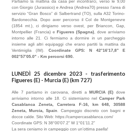
Partiamo la mattina da casa per incontrarci, verso le 9,00
con Giorgio (Jurassico) e Andrea (Andrea70) presso l’area di
servizio “Gran Bosco” di Salbertrand (TO), sulla A32 Torino-
Bardonecchia. Dopo aver percorso il Col de Montgenevre
(1854 mt.), ci dirigiamo verso ovest, per Briancon, Gap,
Montpellier (Francia) e
Figueres (Spagna)
, dove arriviamo
intorno alle 21. Ci fermiamo a dormire in un parcheggio
insieme agli altri equipaggi che erano partiti la mattina da
Ventimiglia (IM).
Coordinate GPS: N 42°16’17,8’’ E
002°57’05.0" - Km percorsi 690.
LUNEDÌ 25 dicembre 2023 - trasferimento
Figueres (E) - Murcia (E) (km 727)
Alle 7 partiamo in carovana, diretti a
MURCIA (E)
dove
arriviamo intorno alle 18. Ci sistemiamo nel
Camper Park
Casablanca Zeneta, Carretera F-16, km 648, 30588
Zeneta, Murcia, Spain
. Campeggio discreto con bagni e
docce calde. Sito Web: https://campercasablanca.com/
Coordinate GPS: N 38°00'07.2" W 1°01'11.2"
La sera ceniamo in campeggio con un’ottima paella!