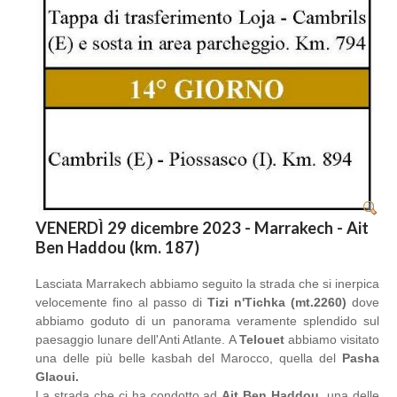
VENERDÌ 29 dicembre 2023 - Marrakech - Ait
Ben Haddou (km. 187)
Lasciata Marrakech abbiamo seguito la strada che si inerpica
velocemente fino al passo di
Tizi n'Tichka (mt.2260)
dove
abbiamo goduto di un panorama veramente splendido sul
paesaggio lunare dell'Anti Atlante. A
Telouet
abbiamo visitato
una delle più belle kasbah del Marocco, quella del
Pasha
Glaoui.
La strada che ci ha condotto ad
Ait Ben Haddou
, una delle