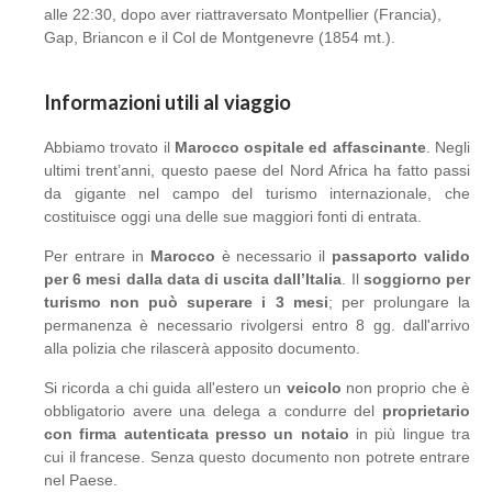
alle 22:30, dopo aver riattraversato Montpellier (Francia),
Gap, Briancon e il Col de Montgenevre (1854 mt.).
Informazioni utili al viaggio
Abbiamo trovato il
Marocco ospitale ed affascinante
. Negli
ultimi trent’anni, questo paese del Nord Africa ha fatto passi
da gigante nel campo del turismo internazionale, che
costituisce oggi una delle sue maggiori fonti di entrata.
Per entrare in
Marocco
è necessario il
passaporto valido
per 6 mesi dalla data di uscita dall’Italia
. Il
soggiorno per
turismo non può superare i 3 mesi
; per prolungare la
permanenza è necessario rivolgersi entro 8 gg. dall'arrivo
alla polizia che rilascerà apposito documento.
Si ricorda a chi guida all'estero un
veicolo
non proprio che è
obbligatorio avere una delega a condurre del
proprietario
con firma autenticata presso un notaio
in più lingue tra
cui il francese. Senza questo documento non potrete entrare
nel Paese.