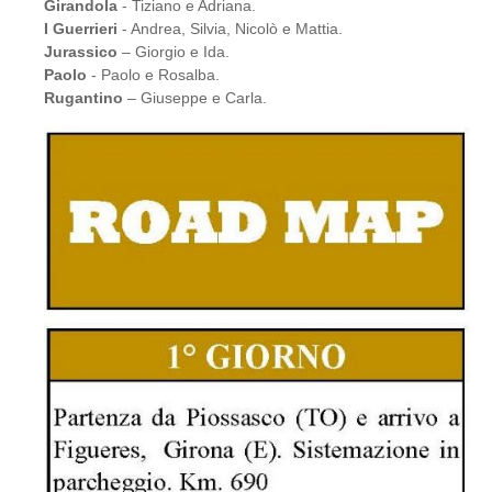
Girandola
- Tiziano e Adriana.
I Guerrieri
- Andrea, Silvia, Nicolò e Mattia.
Jurassico
– Giorgio e Ida.
Paolo
- Paolo e Rosalba.
Rugantino
– Giuseppe e Carla.