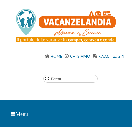
HOME
CHI SIAMO
F.A.Q.
LOGIN
C
e
r
c
a
.
.
.
Menu