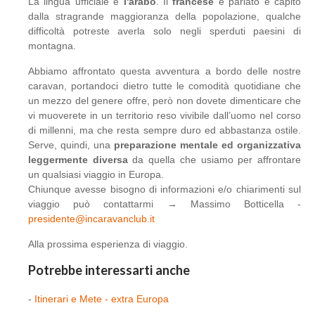
La lingua ufficiale è
l'arabo
. Il
francese
è parlato e capito
dalla stragrande maggioranza della popolazione, qualche
difficoltà potreste averla solo negli sperduti paesini di
montagna.
Abbiamo affrontato questa avventura a bordo delle nostre
caravan, portandoci dietro tutte le comodità quotidiane che
un mezzo del genere offre, però non dovete dimenticare che
vi muoverete in un territorio reso vivibile dall’uomo nel corso
di millenni, ma che resta sempre duro ed abbastanza ostile.
Serve, quindi, una
preparazione mentale ed organizzativa
leggermente diversa
da quella che usiamo per affrontare
un qualsiasi viaggio in Europa.
Chiunque avesse bisogno di informazioni e/o chiarimenti sul
viaggio può contattarmi → Massimo Botticella -
presidente@incaravanclub.it
Alla prossima esperienza di viaggio.
Potrebbe interessarti anche
-
Itinerari e Mete - extra Europa