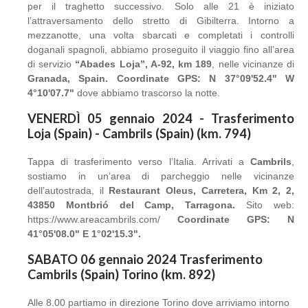
per il traghetto successivo. Solo alle 21 è iniziato
l’attraversamento dello stretto di Gibilterra. Intorno a
mezzanotte, una volta sbarcati e completati i controlli
doganali spagnoli, abbiamo proseguito il viaggio fino all’area
di servizio
“Abades Loja”, A-92, km 189
, nelle vicinanze di
Granada, Spain. Coordinate GPS: N 37°09'52.4" W
4°10'07.7"
dove abbiamo trascorso la notte.
VENERDÌ 05 gennaio 2024 - Trasferimento
Loja (Spain) - Cambrils (Spain) (km. 794)
Tappa di trasferimento verso l’Italia. Arrivati a
Cambrils
,
sostiamo in un’area di parcheggio nelle vicinanze
dell’autostrada, il
Restaurant Oleus, Carretera, Km 2, 2,
43850 Montbrió del Camp, Tarragona.
Sito web:
https://www.areacambrils.com/
Coordinate GPS: N
41°05'08.0" E 1°02'15.3".
SABATO 06 gennaio 2024 Trasferimento
Cambrils (Spain) Torino (km. 892)
Alle 8.00 partiamo in direzione Torino dove arriviamo intorno