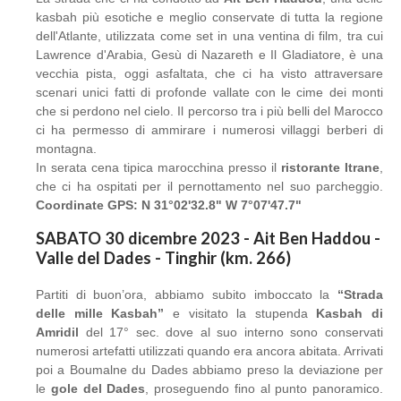
kasbah più esotiche e meglio conservate di tutta la regione
dell'Atlante, utilizzata come set in una ventina di film, tra cui
Lawrence d'Arabia, Gesù di Nazareth e Il Gladiatore, è una
vecchia pista, oggi asfaltata, che ci ha visto attraversare
scenari unici fatti di profonde vallate con le cime dei monti
che si perdono nel cielo. Il percorso tra i più belli del Marocco
ci ha permesso di ammirare i numerosi villaggi berberi di
montagna.
In serata cena tipica marocchina presso il
ristorante Itrane
,
che ci ha ospitati per il pernottamento nel suo parcheggio.
Coordinate GPS: N 31°02'32.8" W 7°07'47.7"
SABATO 30 dicembre 2023 - Ait Ben Haddou -
Valle del Dades - Tinghir (km. 266)
Partiti di buon’ora, abbiamo subito imboccato la
“Strada
delle mille Kasbah”
e visitato la stupenda
Kasbah di
Amridil
del 17° sec. dove al suo interno sono conservati
numerosi artefatti utilizzati quando era ancora abitata. Arrivati
poi a Boumalne du Dades abbiamo preso la deviazione per
le
gole del Dades
, proseguendo fino al punto panoramico.