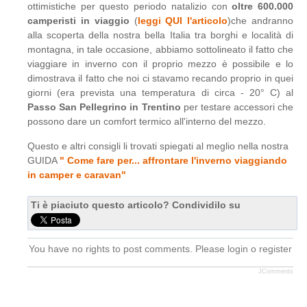
ottimistiche per questo periodo natalizio con
oltre 600.000
camperisti in viaggio
(
leggi QUI l'articolo
)che andranno
alla scoperta della nostra bella Italia tra borghi e località di
montagna, in tale occasione, abbiamo sottolineato il fatto che
viaggiare in inverno con il proprio mezzo è possibile e lo
dimostrava il fatto che noi ci stavamo recando proprio in quei
giorni (era prevista una temperatura di circa - 20° C) al
Passo San Pellegrino in Trentino
per testare accessori che
possono dare un comfort termico all'interno del mezzo.
Questo e altri consigli li trovati spiegati al meglio nella nostra
GUIDA
" Come fare per... affrontare l'inverno viaggiando
in camper e caravan"
Ti è piaciuto questo articolo? Condividilo su
You have no rights to post comments. Please login o register
JComments