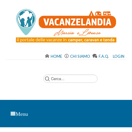
HOME
CHI SIAMO
F.A.Q.
LOGIN
C
e
r
c
a
.
.
.
Menu