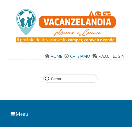
HOME
CHI SIAMO
F.A.Q.
LOGIN
C
e
r
c
a
.
.
.
Menu