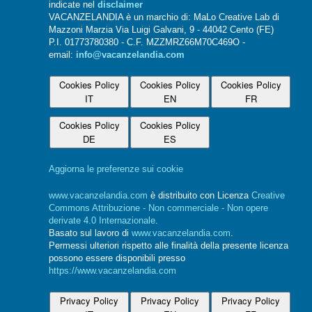
indicate nel
disclaimer
VACANZELANDIA è un marchio di: MaLo Creative Lab di
Mazzoni Marzia Via Luigi Galvani, 9 - 44042 Cento (FE)
P.I. 01773780380 - C.F. MZZMRZ66M70C469O -
email:
info@vacanzelandia.com
Cookies Policy
Cookies Policy
Cookies Policy
IT
EN
FR
Cookies Policy
Cookies Policy
DE
ES
Aggiorna le preferenze sui cookie
www.vacanzelandia.com
è distribuito con Licenza
Creative
Commons Attribuzione - Non commerciale - Non opere
derivate 4.0 Internazionale
.
Basato sul lavoro di
www.vacanzelandia.com
.
Permessi ulteriori rispetto alle finalità della presente licenza
possono essere disponibili presso
https://www.vacanzelandia.com
Privacy Policy
Privacy Policy
Privacy Policy