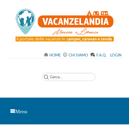
HOME
CHI SIAMO
F.A.Q.
LOGIN
C
e
r
c
a
.
.
.
Menu