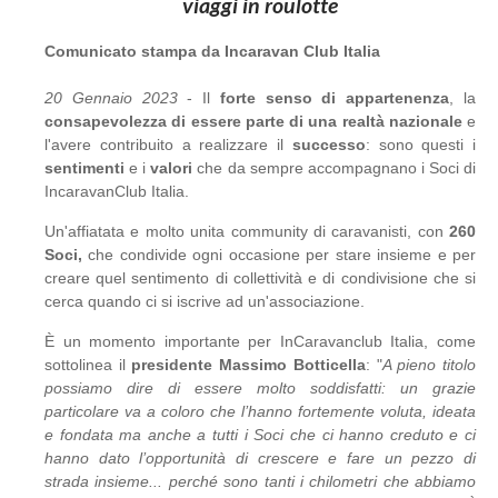
viaggi in roulotte
Comunicato stampa da Incaravan Club Italia
20 Gennaio 2023
- Il
forte senso di appartenenza
, la
consapevolezza di essere parte di una realtà nazionale
e
l'avere contribuito a realizzare il
successo
: sono questi i
sentimenti
e i
valori
che da sempre accompagnano i Soci di
IncaravanClub Italia.
Un'affiatata e molto unita community di caravanisti, con
260
Soci,
che condivide ogni occasione per stare insieme e per
creare quel sentimento di collettività e di condivisione che si
cerca quando ci si iscrive ad un'associazione.
È un momento importante per InCaravanclub Italia, come
sottolinea il
presidente Massimo Botticella
: "
A pieno titolo
possiamo dire di essere molto soddisfatti: un grazie
particolare va a coloro che l’hanno fortemente voluta, ideata
e fondata ma anche a tutti i Soci che ci hanno creduto e ci
hanno dato l’opportunità di crescere e fare un pezzo di
strada insieme... perché sono tanti i chilometri che abbiamo