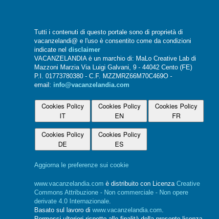
Tutti i contenuti di questo portale sono di proprietà di
vacanzelandi@ e l'uso è consentito come da condizioni
indicate nel
disclaimer
VACANZELANDIA è un marchio di: MaLo Creative Lab di
Mazzoni Marzia Via Luigi Galvani, 9 - 44042 Cento (FE)
P.I. 01773780380 - C.F. MZZMRZ66M70C469O -
email:
info@vacanzelandia.com
Cookies Policy
Cookies Policy
Cookies Policy
IT
EN
FR
Cookies Policy
Cookies Policy
DE
ES
Aggiorna le preferenze sui cookie
www.vacanzelandia.com
è distribuito con Licenza
Creative
Commons Attribuzione - Non commerciale - Non opere
derivate 4.0 Internazionale
.
Basato sul lavoro di
www.vacanzelandia.com
.