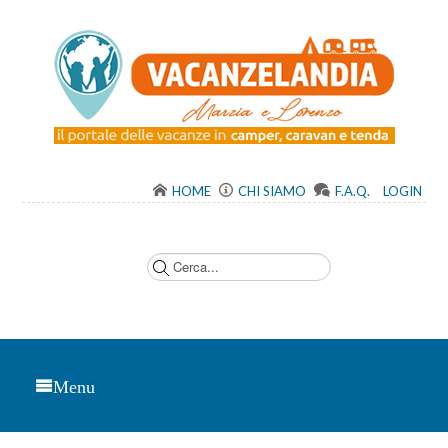
HOME
CHI SIAMO
F.A.Q.
LOGIN
C
e
r
c
a
.
.
.
Menu