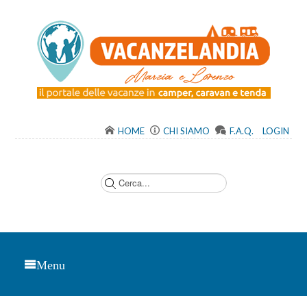
HOME
CHI SIAMO
F.A.Q.
LOGIN
C
e
r
c
a
.
.
.
Menu