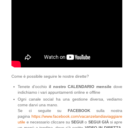
Come è possibile seguire le nostre dirette?
Tenete d'occhio
il nostro CALENDARIO mensile
dove
indichiamo i vari appuntamenti online e offline
Ogni canale social ha una gestione diversa, vediamo
come darvi una mano.
Se ci seguite su
FACEBOOK
sulla nostra
pagina
https://www.facebook.com/vacanzelandiaviaggiare
utile
e necessario cliccare su
SEGUI
o
SEGUI GIÀ
si apre
un menù a tendina, dove c'è scritto
VIDEO IN DIRETTA
,