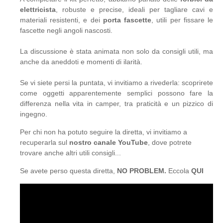
elettricista
, robuste e precise, ideali per tagliare cavi e
materiali resistenti, e dei
porta fascette
, utili per fissare le
fascette negli angoli nascosti.
La discussione è stata animata non solo da consigli utili, ma
anche da aneddoti e momenti di ilarità.
Se vi siete persi la puntata, vi invitiamo a rivederla: scoprirete
come oggetti apparentemente semplici possono fare la
differenza nella vita in camper, tra praticità e un pizzico di
ingegno.
Per chi non ha potuto seguire la diretta, vi invitiamo a
recuperarla sul
nostro canale YouTube
, dove potrete
trovare anche altri utili consigli...
Se avete perso questa diretta,
NO PROBLEM.
Eccola
QUI