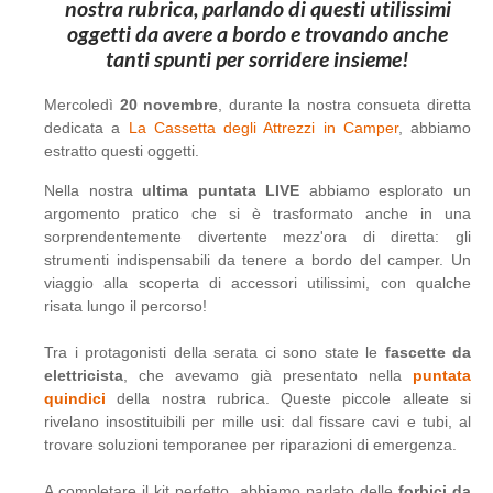
nostra rubrica, parlando di questi utilissimi
oggetti da avere a bordo e trovando anche
tanti spunti per sorridere insieme!
Mercoledì
20 novembre
, durante la nostra consueta diretta
dedicata a
La Cassetta degli Attrezzi in Camper
, abbiamo
estratto questi oggetti.
Nella nostra
ultima puntata LIVE
abbiamo esplorato un
argomento pratico che si è trasformato anche in una
sorprendentemente divertente mezz'ora di diretta: gli
strumenti indispensabili da tenere a bordo del camper. Un
viaggio alla scoperta di accessori utilissimi, con qualche
risata lungo il percorso!
Tra i protagonisti della serata ci sono state le
fascette da
elettricista
, che avevamo già presentato nella
puntata
quindici
della nostra rubrica. Queste piccole alleate si
rivelano insostituibili per mille usi: dal fissare cavi e tubi, al
trovare soluzioni temporanee per riparazioni di emergenza.
A completare il kit perfetto, abbiamo parlato delle
forbici da