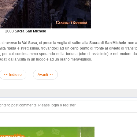
2003 Sacra San Michele
o attraverso la
Val Susa
, ci prese la voglia di salire alla
Sacra di San Michele
: non 
 ripida e strettissima, trovandoci ad un certo punto di fronte al divieto di transit
ia, per cui continuammo sperando nella fortuna (che ci assistette) e nel motore 
ti dalla visita in un luogo e ad un orario meravigliosi.
<< Indietro
Avanti >>
ghts to post comments. Please login o register