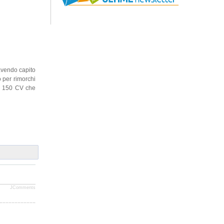
avendo capito
o per rimorchi
da 150 CV che
JComments