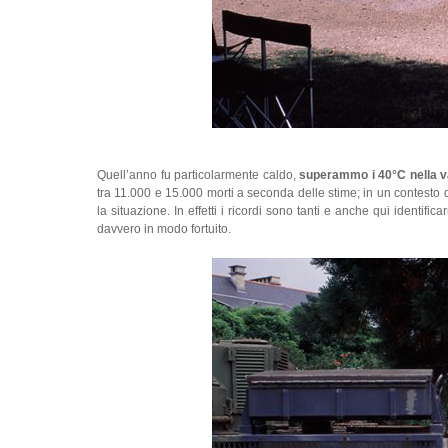
Quell’anno fu particolarmente caldo,
superammo i 40°C nella v
tra 11.000 e 15.000 morti a seconda delle stime; in un contesto d
la situazione. In effetti i ricordi sono tanti e anche qui identifi
davvero in modo fortuito.