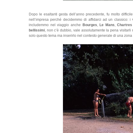
Dopo le esaltanti gesta dell’anno precedente, fu molto diffici
nell’impresa perché decidemmo di affidarci ad un classico: i
includemmo nel viaggio anche
Bourges
,
Le Mans
,
Chartres
bellissimi
, non c’è dubbio, vale assolutamente la pena visitarli m
solo questo tema ma inserirlo nel contesto generale di una zona 