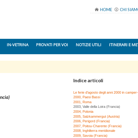
HOME
CHI SIA
IN-VETRINA
PROVATI PER VOI
NOTIZIE UTILI
ITINERARI E ME
Indice articoli
Le ferie d'agosto degli anni 2000 in campe
ncia)
2000, Paesi Bassi
2001, Roma
2003, Valle della Loira (Francia)
2004, Polonia
2005, Salzkammergut (Austria)
2006, Perigord (Francia)
2007, Poitou-Charente (Francia)
2008, Inghilterra meridionale
2009, Savoia (Francia)