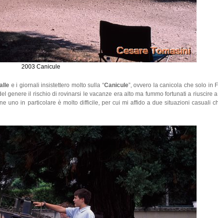
2003 Canicule
alle
e i giornali insistettero molto sulla “
Canicule
”, ovvero la canicola che solo in
el genere il rischio di rovinarsi le vacanze era alto ma fummo fortunati a riuscire 
carne uno in particolare è molto difficile, per cui mi affido a due situazioni casuali 