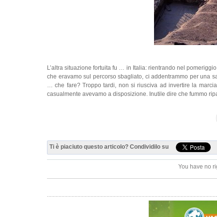
L’altra situazione fortuita fu … in Italia: rientrando nel pomeriggi
che eravamo sul percorso sbagliato, ci addentrammo per una salita
… che fare? Troppo tardi, non si riusciva ad invertire la marc
casualmente avevamo a disposizione. Inutile dire che fummo ripaga
Ti è piaciuto questo articolo? Condividilo su
You have no ri