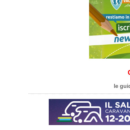
le gui