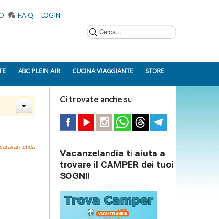
MO
F.A.Q.
LOGIN
Cerca...
TE
ABC PLEIN AIR
CUCINA VIAGGIANTE
STORE
Ci trovate anche su
r-caravan-tenda
Vacanzelandia ti aiuta a
trovare il CAMPER dei tuoi
SOGNI!