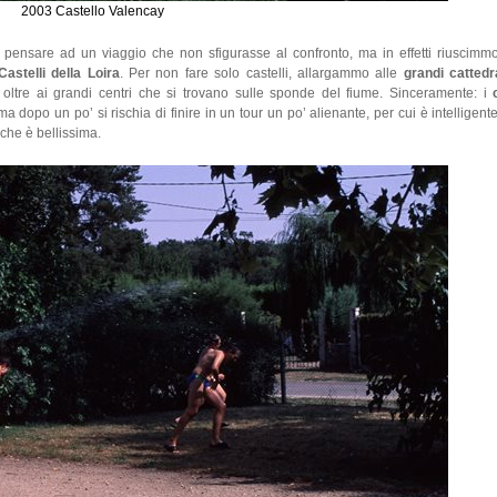
2003 Castello Valencay
le pensare ad un viaggio che non sfigurasse al confronto, ma in effetti riuscim
Castelli della Loira
. Per non fare solo castelli, allargammo alle
grandi cattedr
oltre ai grandi centri che si trovano sulle sponde del fiume. Sinceramente: i
a dopo un po’ si rischia di finire in un tour un po’ alienante, per cui è intelligen
che è bellissima.