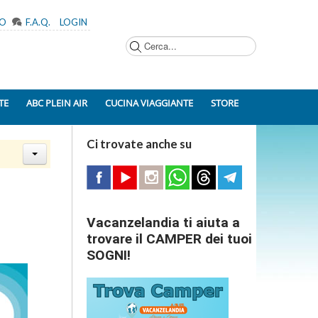
MO
F.A.Q.
LOGIN
Cerca...
TE
ABC PLEIN AIR
CUCINA VIAGGIANTE
STORE
Ci trovate anche su
Vacanzelandia ti aiuta a
trovare il CAMPER dei tuoi
SOGNI!