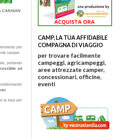
la
CARAVAN
CAMP, LA TUA AFFIDABILE
COMPAGNA DI VIAGGIO
iferimento per
ente camper.
per trovare facilmente
campeggi, agricampeggi,
ale, portando
aree attrezzate camper,
ccessibile ed
concessionari, officine,
eventi
o, condensando
avan
.
e le basi per