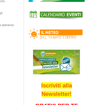
ezzo.
gli
la speranza
Iscriviti alla
Newsletter!