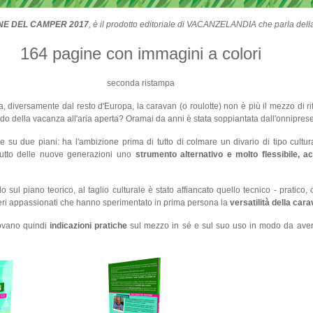
NE DEL CAMPER 2017
, è il prodotto editoriale di VACANZELANDIA che parla del
164 pagine con immagini a colori
seconda ristampa
ia, diversamente dal resto d'Europa, la caravan (o roulotte) non è più il mezzo di r
ndo della vacanza all'aria aperta? Oramai da anni è stata soppiantata dall'onnipres
 su due piani: ha l'ambizione prima di tutto di colmare un divario di tipo cultur
ttutto delle nuove generazioni uno
strumento alternativo e molto flessibile, a
 sul piano teorico, al taglio culturale è stato affiancato quello tecnico - pratic
veri appassionati che hanno sperimentato in prima persona la
versatilità della car
rovano quindi
indicazioni pratiche
sul mezzo in sé e sul suo uso in modo da aver