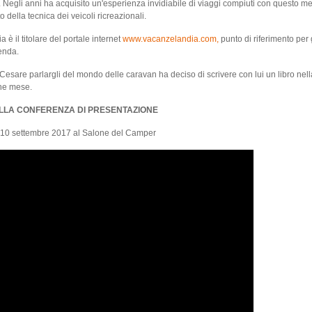
 Negli anni ha acquisito un'esperienza invidiabile di viaggi compiuti con questo m
 della tecnica dei veicoli ricreazionali.
 è il titolare del portale internet
www.vacanzelandia.com,
punto di riferimento per 
enda.
Cesare parlargli del mondo delle caravan ha deciso di scrivere con lui un libro nel
che mese.
LLA CONFERENZA DI PRESENTAZIONE
10 settembre 2017 al Salone del Camper