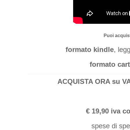
Puoi acquist
formato kindle
, leg
formato car
ACQUISTA ORA su VAC
€ 19,90 iva c
spese di sp