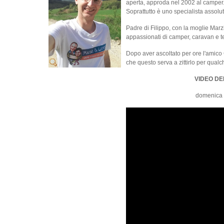
aperta, approda nel 2002 al camper.
Soprattutto è uno specialista assoluto
Padre di Filippo, con la moglie Marzia
appassionati di camper, caravan e t
Dopo aver ascoltato per ore l'amico 
che questo serva a zittirlo per qual
VIDEO DE
domenica 