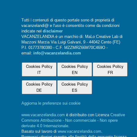
Tutti i contenuti di questo portale sono di proprietà di
vacanzelandi@ e l'uso è consentito come da condizioni
indicate nel
disclaimer
VACANZELANDIA è un marchio di: MaLo Creative Lab di
Mazzoni Marzia Via Luigi Galvani, 9 - 44042 Cento (FE)
P.I. 01773780380 - C.F. MZZMRZ66M70C469O -
email:
info@vacanzelandia.com
Cookies Policy
Cookies Policy
Cookies Policy
IT
EN
FR
Cookies Policy
Cookies Policy
DE
ES
Aggiorna le preferenze sui cookie
www.vacanzelandia.com
è distribuito con Licenza
Creative
Commons Attribuzione - Non commerciale - Non opere
derivate 4.0 Internazionale
.
Basato sul lavoro di
www.vacanzelandia.com
.
Permessi ulteriori rispetto alle finalità della presente licenza