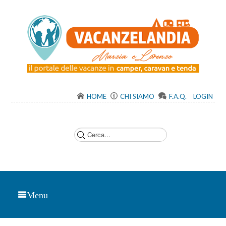
HOME
CHI SIAMO
F.A.Q.
LOGIN
C
e
r
c
a
.
.
.
Menu