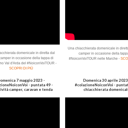
Una chiacchierata domenicale in dirett
cchierata domenicale in diretta dal
camper in occasione della tapp
camper in occasione della tappa di
#NoiconVoiTOUR nelle Marche -
SCOP
o Val d'Arda del #NoiconVoiTOUR -
SCOPRI DI PIÙ
omenica 7 maggio 2023 -
Domenica 30 aprile 2023
zioneNoiconVoi - puntata 49 -
#colazioneNoiconVoi - puntat
tività camper, caravan e tenda
chiacchierata domenical