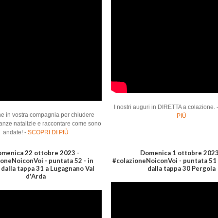
I nostri auguri in DIRETTA a colazione. 
e in vostra compagnia per chiudere
PIÙ
anze natalizie e raccontare come sono
andate! -
SCOPRI DI PIÙ
menica 22 ottobre 2023 -
Domenica 1 ottobre 2023
oneNoiconVoi - puntata 52 - in
#colazioneNoiconVoi - puntata 51 -
 dalla tappa 31 a Lugagnano Val
dalla tappa 30 Pergola
d'Arda