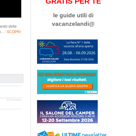
GRATIS PER TE
le guide utili di
vacanzelandi@
lando delle
... -
SCOPRI
JComments