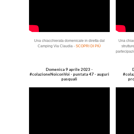
Una chiacchierata domenicale in diretta dal
Una chiac
Camping Via Claudia -
SCOPRI DI PIÙ
struttur
partecipaz
Domenica 9 aprile 2023 -
#colazioneNoiconVoi - puntata 47 - auguri
#cola
pasquali
pro