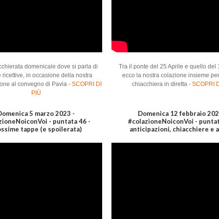
chierata domenicale dove si parla di
Tra il ponte del 25 Aprile e quello del
e ricettive, in occasione della nostra
ecco la nostra colazione insieme pe
ione al convegno di Pavia -
SCOPRI DI
chiacchiera in diretta -
SCOPRI D
PIÙ
Domenica 5 marzo 2023 -
Domenica 12 febbraio 202
zioneNoiconVoi - puntata 46 -
#colazioneNoiconVoi - puntat
ssime tappe (e spoilerata)
anticipazioni, chiacchiere e al