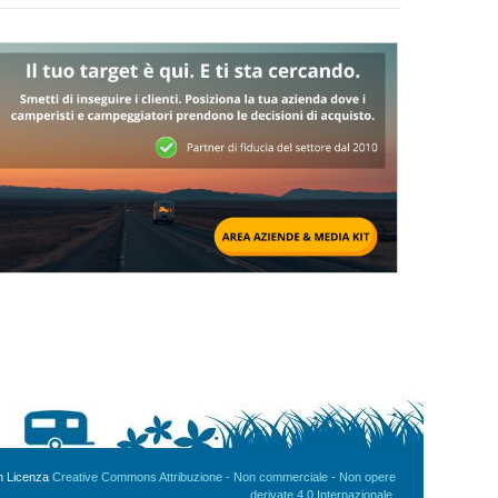
on Licenza
Creative Commons Attribuzione - Non commerciale - Non opere
derivate 4.0 Internazionale
.