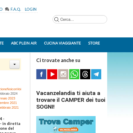
MO
F.A.Q.
LOGIN
Cerca...
TE
ABC PLEIN AIR
CUCINA VIAGGIANTE
STORE
Ci trovate anche su
zioneNoiconVoi
Vacanzelandia ti aiuta a
ebbraio 2024
nnaio 2023
trovare il CAMPER dei tuoi
cembre 2021
SOGNI!
febbraio 2021
4 -
 in diretta
ione del