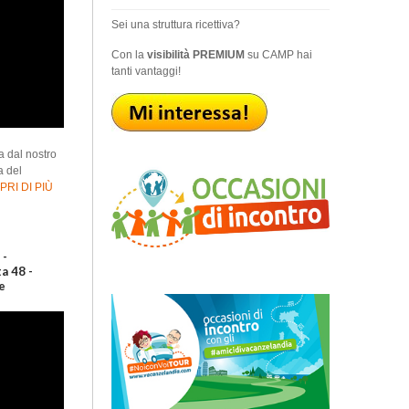
Sei una struttura ricettiva?
Con la
visibilità PREMIUM
su CAMP hai
tanti vantaggi!
a dal nostro
a del
RI DI PIÙ
 -
a 48 -
e