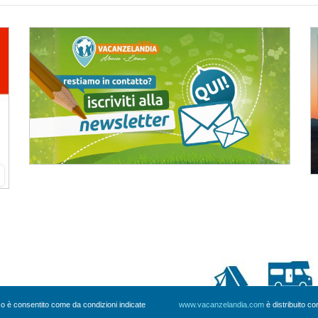
uso è consentito come da condizioni indicate
www.vacanzelandia.com
è distribuito c