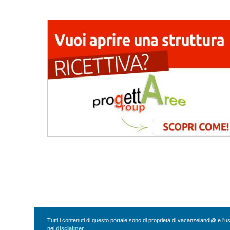
Tutti i contenuti di questo portale sono di proprietà di vacanzelandi@ e l'
nel
disclaimer