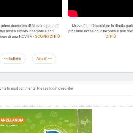
 prima domenica di Marzo si parla di
Mezz'ora di chiacchiere in diretta par
del nostro evento itinerante e con
prossime occasioni d'incontro e non solo
azione di una NOVITÀ -
SCOPRI DI PIÙ
DI PIÙ
<< Indietro
Avanti >>
ghts to post comments. Please login o register