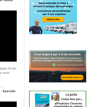
ler nuove
 tappa 33 del
e nuovi
Ù
 -
- Speciale