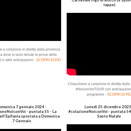
Carnevale Figli di Bocco (e spoi
tappe)
 a colazione in diretta dalla provincia
ia dove si sono tenute le prove della
 e altre anticipazioni -
SCOPRI DI PIÙ
Chiacchiere a colazione in diretta dalla
#NoiconVoiTOUR con anticipazion
programmi -
SCOPRI DI PI
omenica 7 gennaio 2024 -
Lunedì 25 dicembre 2023
oneNoiconVoi - puntata 55 - La
#colazioneNoiconVoi - puntata 54 
dell'Epifania spostata a Domenica
Santo Natale
7 Gennaio