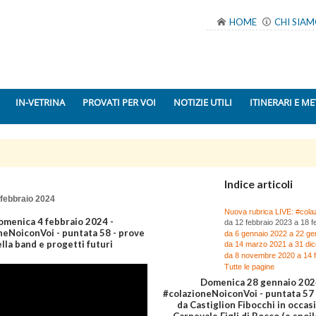
HOME
CHI SIA
IN-VETRINA
PROVATI PER VOI
NOTIZIE UTILI
ITINERARI E ME
Indice articoli
 febbraio 2024
Nuova rubrica LIVE: #cola
menica 4 febbraio 2024 -
da 12 febbraio 2023 a 18 f
neNoiconVoi - puntata 58 - prove
da 6 gennaio 2022 a 22 ge
lla band e progetti futuri
da 14 marzo 2021 a 31 di
da 8 novembre 2020 a 14 
Tutte le pagine
Domenica 28 gennaio 202
#colazioneNoiconVoi - puntata 57 -
da Castiglion Fibocchi in occas