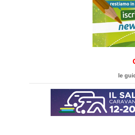
le gui