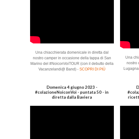
Una chiacchierata domenicale in diretta dal
Una chia
nostro camper in occasione della tappa di San
nostro 
Marino del #NoiconVoiTOUR (con il debutto della
Lugagnan
Vacanzelandi@ Band) -
SCOPRI DI PIÙ
Domenica 4 giugno 2023 -
D
#colazioneNoiconVoi - puntata 50 - in
#cola
diretta dalla Baviera
ricet