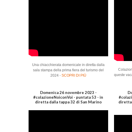
Una chiacchierata domenicale in diretta dalla
Colazion
sala stampa della prima fiera del turismo del
queste vac
2024 -
SCOPRI DI PIÙ
Domenica 26 novembre 2023 -
Do
#colazioneNoiconVoi - puntata 53 - in
#colazi
diretta dalla tappa 32 di San Marino
diretta