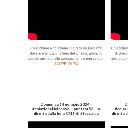
Chiacchiere a colazione in diretta da Bergamo
Chiacchiere
dove si è tenuta una fiera del turismo, abbiamo
di Bresc
parlato anche di altri appuntamenti e non solo... -
nostra band
SCOPRI DI PIÙ
Domenica 14 gennaio 2024 -
D
#colazioneNoiconVoi - puntata 56 - in
#colazi
diretta dalla fiera CMT di Stoccarda
diretta 