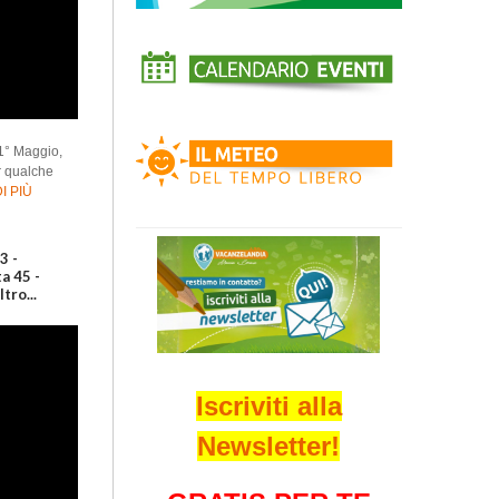
 1° Maggio,
r qualche
I PIÙ
3 -
a 45 -
tro...
Iscriviti alla
Newsletter!