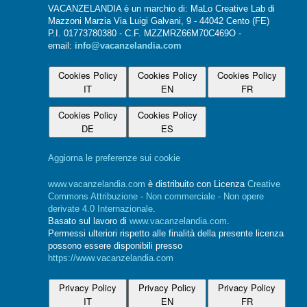
VACANZELANDIA è un marchio di: MaLo Creative Lab di
Mazzoni Marzia Via Luigi Galvani, 9 - 44042 Cento (FE)
P.I. 01773780380 - C.F. MZZMRZ66M70C469O -
email:
info@vacanzelandia.com
Cookies Policy
Cookies Policy
Cookies Policy
IT
EN
FR
Cookies Policy
Cookies Policy
DE
ES
Aggiorna le preferenze sui cookie
www.vacanzelandia.com
è distribuito con Licenza
Creative
Commons Attribuzione - Non commerciale - Non opere
derivate 4.0 Internazionale
.
Basato sul lavoro di
www.vacanzelandia.com
.
Permessi ulteriori rispetto alle finalità della presente licenza
possono essere disponibili presso
https://www.vacanzelandia.com
Privacy Policy
Privacy Policy
Privacy Policy
IT
EN
FR