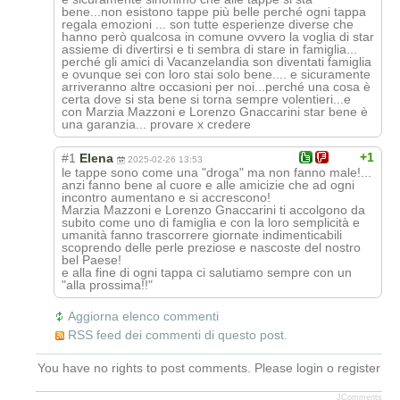
bene...non esistono tappe più belle perché ogni tappa
regala emozioni ... son tutte esperienze diverse che
hanno però qualcosa in comune ovvero la voglia di star
assieme di divertirsi e ti sembra di stare in famiglia...
perché gli amici di Vacanzelandia son diventati famiglia
e ovunque sei con loro stai solo bene.... e sicuramente
arriveranno altre occasioni per noi...perché una cosa è
certa dove si sta bene si torna sempre volentieri...e
con Marzia Mazzoni e Lorenzo Gnaccarini star bene è
una garanzia... provare x credere
+1
#1
Elena
2025-02-26 13:53
le tappe sono come una "droga" ma non fanno male!...
anzi fanno bene al cuore e alle amicizie che ad ogni
incontro aumentano e si accrescono!
Marzia Mazzoni e Lorenzo Gnaccarini ti accolgono da
subito come uno di famiglia e con la loro semplicità e
umanità fanno trascorrere giornate indimenticabili
scoprendo delle perle preziose e nascoste del nostro
bel Paese!
e alla fine di ogni tappa ci salutiamo sempre con un
"alla prossima!!"
Aggiorna elenco commenti
RSS feed dei commenti di questo post.
You have no rights to post comments. Please login o register
JComments