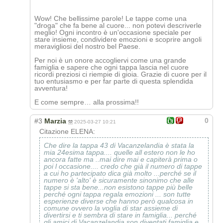
Wow! Che bellissime parole! Le tappe come una
"droga" che fa bene al cuore... non potevi descriverle
meglio! Ogni incontro è un'occasione speciale per
stare insieme, condividere emozioni e scoprire angoli
meravigliosi del nostro bel Paese.
Per noi è un onore accogliervi come una grande
famiglia e sapere che ogni tappa lascia nel cuore
ricordi preziosi ci riempie di gioia. Grazie di cuore per il
tuo entusiasmo e per far parte di questa splendida
avventura!
E come sempre… alla prossima!!
0
#3
Marzia
2025-03-27 10:21
Citazione ELENA:
Che dire la tappa 43 di Vacanzelandia è stata la
mia 24esima tappa.... quelle all estero non le ho
ancora fatte ma ..mai dire mai e capiterà prima o
poi l occasione.... credo che già il numero di tappe
a cui ho partecipato dica già molto ...perché se il
numero è 'alto' è sicuramente sinonimo che alle
tappe si sta bene...non esistono tappe più belle
perché ogni tappa regala emozioni ... son tutte
esperienze diverse che hanno però qualcosa in
comune ovvero la voglia di star assieme di
divertirsi e ti sembra di stare in famiglia... perché
gli amici di Vacanzelandia son diventati famiglia e