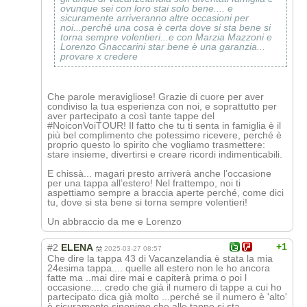
ovunque sei con loro stai solo bene.... e
sicuramente arriveranno altre occasioni per
noi...perché una cosa è certa dove si sta bene si
torna sempre volentieri...e con Marzia Mazzoni e
Lorenzo Gnaccarini star bene è una garanzia...
provare x credere
Che parole meravigliose! Grazie di cuore per aver
condiviso la tua esperienza con noi, e soprattutto per
aver partecipato a così tante tappe del
#NoiconVoiTOUR! Il fatto che tu ti senta in famiglia è il
più bel complimento che potessimo ricevere, perché è
proprio questo lo spirito che vogliamo trasmettere:
stare insieme, divertirsi e creare ricordi indimenticabili.
E chissà... magari presto arriverà anche l’occasione
per una tappa all’estero! Nel frattempo, noi ti
aspettiamo sempre a braccia aperte perché, come dici
tu, dove si sta bene si torna sempre volentieri!
Un abbraccio da me e Lorenzo
+1
#2
ELENA
2025-03-27 08:57
Che dire la tappa 43 di Vacanzelandia è stata la mia
24esima tappa.... quelle all estero non le ho ancora
fatte ma ..mai dire mai e capiterà prima o poi l
occasione.... credo che già il numero di tappe a cui ho
partecipato dica già molto ...perché se il numero è 'alto'
è sicuramente sinonimo che alle tappe si sta