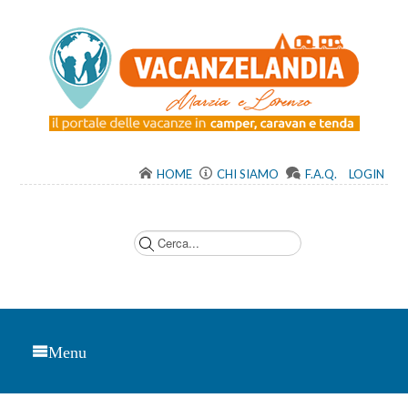
HOME
CHI SIAMO
F.A.Q.
LOGIN
C
e
r
c
a
.
.
.
Menu