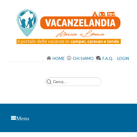
HOME
CHI SIAMO
F.A.Q.
LOGIN
C
e
r
c
a
.
.
.
Menu