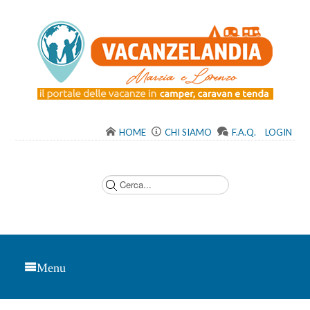
HOME
CHI SIAMO
F.A.Q.
LOGIN
C
e
r
c
a
.
.
.
Menu