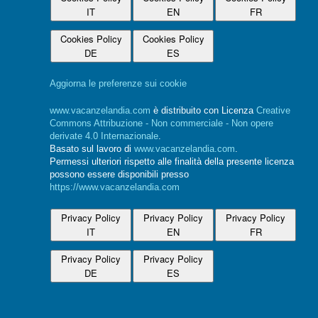
IT
EN
FR
Cookies Policy
Cookies Policy
DE
ES
Aggiorna le preferenze sui cookie
www.vacanzelandia.com
è distribuito con Licenza
Creative
Commons Attribuzione - Non commerciale - Non opere
derivate 4.0 Internazionale
.
Basato sul lavoro di
www.vacanzelandia.com
.
Permessi ulteriori rispetto alle finalità della presente licenza
possono essere disponibili presso
https://www.vacanzelandia.com
Privacy Policy
Privacy Policy
Privacy Policy
IT
EN
FR
Privacy Policy
Privacy Policy
DE
ES