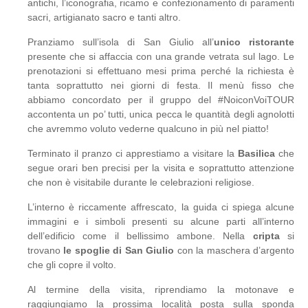
antichi, l’iconografia, ricamo e confezionamento di paramenti
sacri, artigianato sacro e tanti altro.
Pranziamo sull’isola di San Giulio all’
unico ristorante
presente che si affaccia con una grande vetrata sul lago. Le
prenotazioni si effettuano mesi prima perché la richiesta è
tanta soprattutto nei giorni di festa. Il menù fisso che
abbiamo concordato per il gruppo del #NoiconVoiTOUR
accontenta un po’ tutti, unica pecca le quantità degli agnolotti
che avremmo voluto vederne qualcuno in più nel piatto!
Terminato il pranzo ci apprestiamo a visitare la
Basilica
che
segue orari ben precisi per la visita e soprattutto attenzione
che non è visitabile durante le celebrazioni religiose.
L’interno è riccamente affrescato, la guida ci spiega alcune
immagini e i simboli presenti su alcune parti all’interno
dell’edificio come il bellissimo ambone. Nella
cripta
si
trovano
le spoglie di San Giulio
con la maschera d’argento
che gli copre il volto.
Al termine della visita, riprendiamo la motonave e
raggiungiamo la prossima località posta sulla sponda