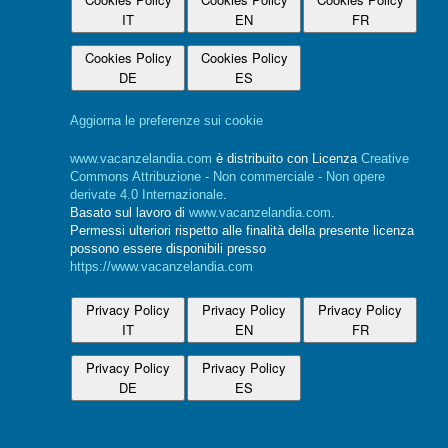
IT
EN
FR
Cookies Policy
Cookies Policy
DE
ES
Aggiorna le preferenze sui cookie
www.vacanzelandia.com
è distribuito con Licenza
Creative
Commons Attribuzione - Non commerciale - Non opere
derivate 4.0 Internazionale
.
Basato sul lavoro di
www.vacanzelandia.com
.
Permessi ulteriori rispetto alle finalità della presente licenza
possono essere disponibili presso
https://www.vacanzelandia.com
Privacy Policy
Privacy Policy
Privacy Policy
IT
EN
FR
Privacy Policy
Privacy Policy
DE
ES