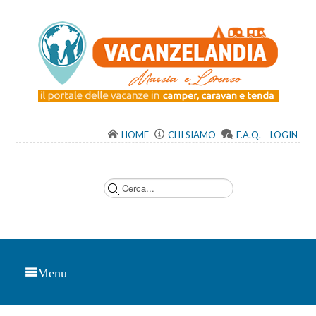
HOME
CHI SIAMO
F.A.Q.
LOGIN
C
e
r
c
a
.
.
.
Menu