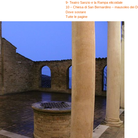
9- Teatro Sanzio e la Rampa elicoidale
10 – Chiesa di San Bernardino – mausoleo dei D
Dove sostare
Tutte le pagine