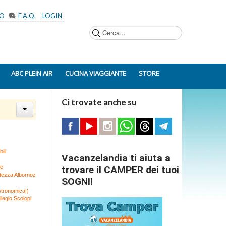
MO
F.A.Q.
LOGIN
Cerca...
ABC PLEIN AIR
CUCINA VIAGGIANTE
STORE
Ci trovate anche su
ili
Vacanzelandia ti aiuta a
ne
trovare il CAMPER dei tuoi
rtezza Albornoz
SOGNI!
stronomica!)
llegio Scolopi