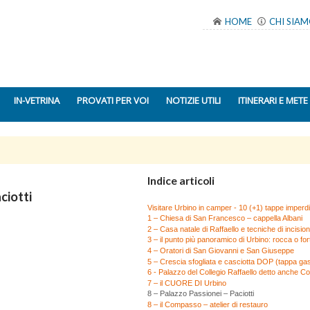
HOME
CHI SIA
IN-VETRINA
PROVATI PER VOI
NOTIZIE UTILI
ITINERARI E METE
Indice articoli
ciotti
Visitare Urbino in camper - 10 (+1) tappe imperdib
1 – Chiesa di San Francesco – cappella Albani
2 – Casa natale di Raffaello e tecniche di incisio
3 – il punto più panoramico di Urbino: rocca o fo
4 – Oratori di San Giovanni e San Giuseppe
5 – Crescia sfogliata e casciotta DOP (tappa ga
6 - Palazzo del Collegio Raffaello detto anche Co
7 – il CUORE DI Urbino
8 – Palazzo Passionei – Paciotti
8 – il Compasso – atelier di restauro