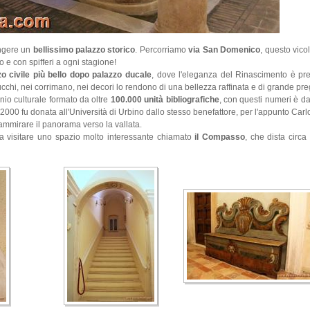
ungere un
bellissimo palazzo storico
. Percorriamo
via San Domenico
, questo vico
 e con spifferi a ogni stagione!
zo civile più bello dopo palazzo ducale
, dove l'eleganza del Rinascimento è pre
stucchi, nei corrimano, nei decori lo rendono di una bellezza raffinata e di grande pre
nio culturale formato da oltre
100.000 unità bibliografiche
, con questi numeri è da
o 2000 fu donata all'Università di Urbino dallo stesso benefattore, per l'appunto Carl
e ammirare il panorama verso la vallata.
 a visitare uno spazio molto interessante chiamato
il Compasso
, che dista circa