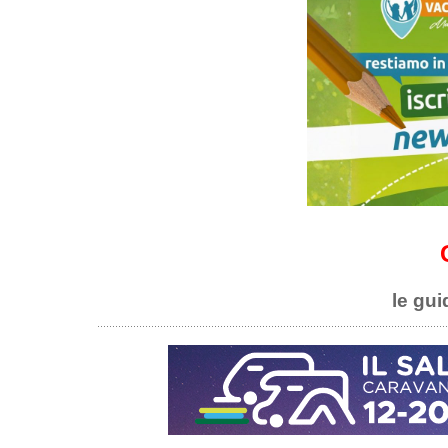
le gui