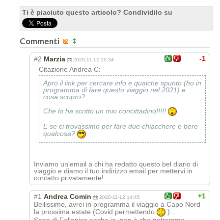
Ti è piaciuto questo articolo? Condividilo su
Commenti
-1
#2
Marzia
2020-11-12 15:34
Citazione Andrea C:
Apro il link per cercare info e qualche spunto (ho in
programma di fare questo viaggio nel 2021) e
cosa scopro?
Che lo ha scritto un mio concittadino!!!!!
E se ci trovassimo per fare due chiacchere e bere
qualcosa?
Inviamo un'email a chi ha redatto questo bel diario di
viaggio e diamo il tuo indirizzo email per mettervi in
contatto privatamente!
+1
#1
Andrea Comin
2020-11-12 14:45
Bellissimo, avrei in programma il viaggio a Capo Nord
la prossima estate (Covid permettendo
)...
Sono di Follonica anche io, non è che potremmo