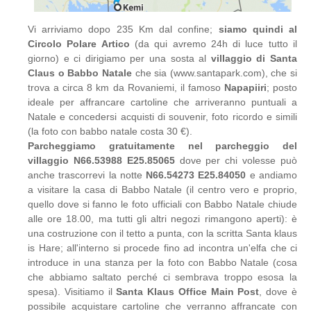
Vi arriviamo dopo 235 Km dal confine;
siamo quindi al
Circolo Polare Artico
(da qui avremo 24h di luce tutto il
giorno) e ci dirigiamo per una sosta al
villaggio di Santa
Claus o Babbo Natale
che sia (www.santapark.com), che si
trova a circa 8 km da Rovaniemi, il famoso
Napapiiri
; posto
ideale per affrancare cartoline che arriveranno puntuali a
Natale e concedersi acquisti di souvenir, foto ricordo e simili
(la foto con babbo natale costa 30 €).
Parcheggiamo gratuitamente nel parcheggio del
villaggio N66.53988 E25.85065
dove per chi volesse può
anche trascorrevi la notte
N66.54273 E25.84050
e andiamo
a visitare la casa di Babbo Natale (il centro vero e proprio,
quello dove si fanno le foto ufficiali con Babbo Natale chiude
alle ore 18.00, ma tutti gli altri negozi rimangono aperti): è
una costruzione con il tetto a punta, con la scritta Santa klaus
is Hare; all'interno si procede fino ad incontra un'elfa che ci
introduce in una stanza per la foto con Babbo Natale (cosa
che abbiamo saltato perché ci sembrava troppo esosa la
spesa). Visitiamo il
Santa Klaus Office Main Post
, dove è
possibile acquistare cartoline che verranno affrancate con