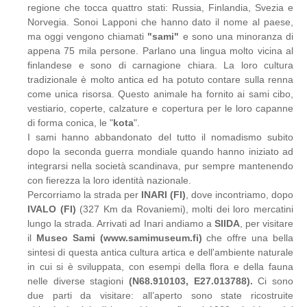
regione che tocca quattro stati: Russia, Finlandia, Svezia e
Norvegia. Sonoi Lapponi che hanno dato il nome al paese,
ma oggi vengono chiamati
"sami"
e sono una minoranza di
appena 75 mila persone. Parlano una lingua molto vicina al
finlandese e sono di carnagione chiara. La loro cultura
tradizionale è molto antica ed ha potuto contare sulla renna
come unica risorsa. Questo animale ha fornito ai sami cibo,
vestiario, coperte, calzature e copertura per le loro capanne
di forma conica, le "
kota
".
I sami hanno abbandonato del tutto il nomadismo subito
dopo la seconda guerra mondiale quando hanno iniziato ad
integrarsi nella società scandinava, pur sempre mantenendo
con fierezza la loro identità nazionale.
Percorriamo la strada per
INARI (FI)
, dove incontriamo, dopo
IVALO (FI)
(327 Km da Rovaniemi), molti dei loro mercatini
lungo la strada. Arrivati ad Inari andiamo a
SIIDA
, per visitare
il
Museo Sami (www.samimuseum.fi)
che offre una bella
sintesi di questa antica cultura artica e dell'ambiente naturale
in cui si è sviluppata, con esempi della flora e della fauna
nelle diverse stagioni
(N68.910103, E27.013788).
Ci sono
due parti da visitare: all’aperto sono state ricostruite