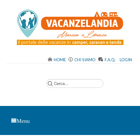
HOME
CHI SIAMO
F.A.Q.
LOGIN
C
e
r
c
a
.
.
.
Menu