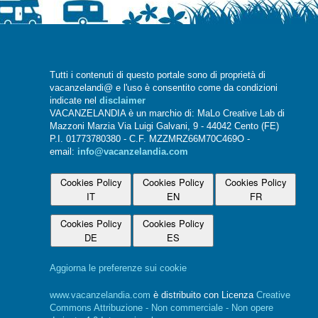
Tutti i contenuti di questo portale sono di proprietà di
vacanzelandi@ e l'uso è consentito come da condizioni
indicate nel
disclaimer
VACANZELANDIA è un marchio di: MaLo Creative Lab di
Mazzoni Marzia Via Luigi Galvani, 9 - 44042 Cento (FE)
P.I. 01773780380 - C.F. MZZMRZ66M70C469O -
email:
info@vacanzelandia.com
Cookies Policy
Cookies Policy
Cookies Policy
IT
EN
FR
Cookies Policy
Cookies Policy
DE
ES
Aggiorna le preferenze sui cookie
www.vacanzelandia.com
è distribuito con Licenza
Creative
Commons Attribuzione - Non commerciale - Non opere