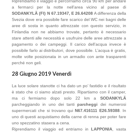
Riprendiamo il viaggio e percorriamo circa 90 km per andare
a fermarci per la notte nell’area vicino al paese di
SODANKYLÄ (FI) N 67.19347, E 26.64208
A differenza della
Svezia dove era possibile fare scarico del WC nei bagni delle
aree di sosta in quanto attrezzate con questo servizio, in
Finlandia non ne abbiamo trovate, pertanto è necessario
stare attenti alle necessità e usufruire delle aree attrezzate a
pagamento o dei campeggi. Il carico dell’acqua invece è
possibile farlo ai distributori, dove possibile. L’acqua è gratis,
molte volte posizionata in un armadio con ante trasparenti
perché non geli.
28 Giugno 2019 Venerdì
La luce solare stanotte ci ha dato un po’ fastidio e il risultato
è stato che ci siamo alzati presto. Ripartiamo con il camper,
ma ci fermiamo dopo solo 22 km a
SODANKYLÄ
parcheggiando in uno dei tanti
parcheggi
dei numerosi
supermercati che si trovano qui
N67.416111 E26.59388
. In
uno di questi acquistiamo della carne di renna per poter fare
uno spezzatino stasera a cena.
Riprendiamo il viaggio ed entriamo in
LAPPONIA
, vasta