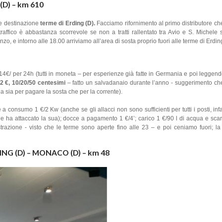
(D) – km 610
te destinazione
terme di Erding (D).
Facciamo rifornimento al primo distributore ch
l traffico è abbastanza scorrevole se non a tratti rallentato tra Avio e S. Michele
zo, e intorno alle 18.00 arriviamo all’area di sosta proprio fuori alle terme di Erdin
14€/ per 24h (tutti in moneta – per esperienze già fatte in Germania e poi leggendo 
2 €, 10/20/50 centesimi
– fatto un salvadanaio durante l’anno - suggerimento che 
ia sia per pagare la sosta che per la corrente).
a consumo 1 €/2 Kw (anche se gli allacci non sono sufficienti per tutti i posti, infa
e ha attaccato la sua); docce a pagamento 1 €/4’; carico 1 €/90 l di acqua e scari
trazione - visto che le terme sono aperte fino alle 23 – e poi ceniamo fuori; la
ING (D) – MONACO (D) – km 48