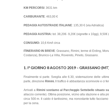
KM PERCORSI
: 3631 km
CARBURANTE
: 463,00 €
PEDAGGI AUTOSTRADE ITALIANE
: 135,30 € (via Adriatica)
PEDAGGI AUSTRIA:
tot. 38,20€- 9,20€ (vignette x 10gg), 9,50€ 
CONSUMO:
10,6 Km/l circa
ITINERARIO IN BREVE
: Grassano, Rimini, terme di Erding, Mo
Costanza), Brunico-La Villa, Rovereto, Pineto, Grassano.
1. I° GIORNO 8 AGOSTO 2019 – GRASSANO (MT) 
Finalmente si parte. Sveglia alle 6.30, sistemazione delle ulti
parte, direzione
Rimini.
Il traffico è abbastanza scorrevole e ci fe
Arrivati a
Rimini sostiamo al Parcheggio Settebello situato s
allaccio corrente). Ottima posizione, vicino alla stazione e alla p
circa 500 m. Il caldo è tantissimo, ma nonostante tutto faccia
per la cena.