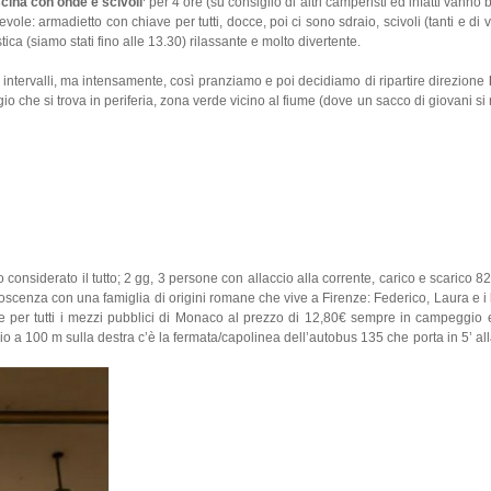
ina con onde e scivoli’
per 4 ore (su consiglio di altri camperisti ed infatti vanno
ole: armadietto con chiave per tutti, docce, poi ci sono sdraio, scivoli (tanti e di v
ica (siamo stati fino alle 13.30) rilassante e molto divertente.
intervalli, ma intensamente, così pranziamo e poi decidiamo di ripartire direzione
 che si trova in periferia, zona verde vicino al fiume (dove un sacco di giovani si
nsiderato il tutto; 2 gg, 3 persone con allaccio alla corrente, carico e scarico 8
enza con una famiglia di origini romane che vive a Firenze: Federico, Laura e i lo
e per tutti i mezzi pubblici di Monaco al prezzo di 12,80€ sempre in campeggio 
io a 100 m sulla destra c’è la fermata/capolinea dell’autobus 135 che porta in 5’ al