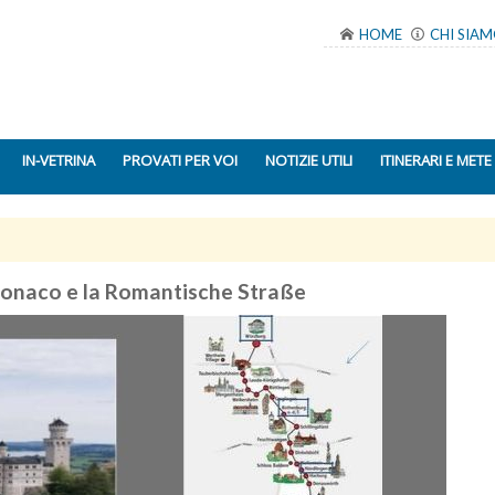
HOME
CHI SIA
IN-VETRINA
PROVATI PER VOI
NOTIZIE UTILI
ITINERARI E METE
Monaco e la Romantische
Straße