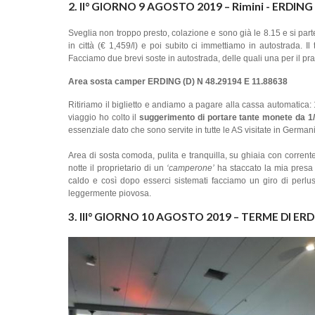
2. II° GIORNO 9 AGOSTO 2019 – Rimini - ERDING 
Sveglia non troppo presto, colazione e sono già le 8.15 e si par
in città (€ 1,459/l) e poi subito ci immettiamo in autostrada. I
Facciamo due brevi soste in autostrada, delle quali una per il pran
Area sosta camper ERDING (D) N 48.29194 E 11.88638
Ritiriamo il biglietto e andiamo a pagare alla cassa automatica: 
viaggio ho colto il
suggerimento di portare tante monete da 1/
essenziale dato che sono servite in tutte le AS visitate in German
Area di sosta comoda, pulita e tranquilla, su ghiaia con corrente 
notte il proprietario di un
‘camperone’
ha staccato la mia presa 
caldo e così dopo esserci sistemati facciamo un giro di perlus
leggermente piovosa.
3. III° GIORNO 10 AGOSTO 2019 – TERME DI ERD