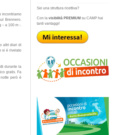
Sei una struttura ricettiva?
e incontriamo
Con la
visibilità PREMIUM
su CAMP hai
 sul Brennero.
tanti vantaggi!
g – a 100 m -.
altri diari di
si è rivelato
tti durante la
co gratis. Fa
 notte però è