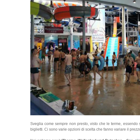
Sveglia come sempre non presto, visto che le terme, essendo sab
biglietti. Ci sono varie opzioni di scelta che fanno variare il pre