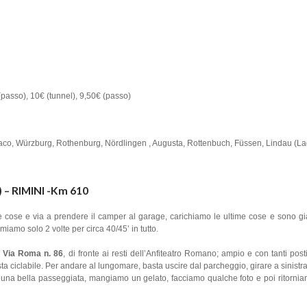
(passo), 10€ (tunnel), 9,50€ (passo)
naco, Würzburg, Rothenburg, Nördlingen , Augusta, Rottenbuch, Füssen, Lindau (La
– RIMINI -Km 610
me cose e via a prendere il camper al garage, carichiamo le ultime cose e sono già
rmiamo solo 2 volte per circa 40/45’ in tutto.
u Via Roma n. 86
, di fronte ai resti dell’Anfiteatro Romano; ampio e con tanti pos
ista ciclabile. Per andare al lungomare, basta uscire dal parcheggio, girare a sinistr
mo una bella passeggiata, mangiamo un gelato, facciamo qualche foto e poi ritorni