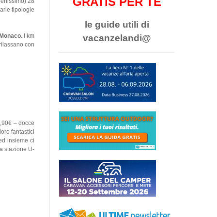
GRATIS PER TE
 benissimo) 28
arie tipologie
le guide utili di
Monaco
. I km
vacanzelandi@
 rilassano con
2,90€ – docce
ro fantastici
ed insieme ci
la stazione U-