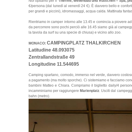
Noi optiamo per il
‘Therme, Wellenbad und Rutschen – Spa, pisc
€/persona (dal lunedì al venerdì 24 €). È davvero bello e confortev
per grandi e piccini), idromassaggi, acqua calda. Mattinata fantast
Rientriamo in camper intorno alle 13.45 e comincia a piovere ad 
da percorrere sono pochi perciò alle 16.45 siamo già al campeggio
la tavola da surf su una specie di chiusa) e vicino allo zoo.
CAMPINGPLATZ THALKIRCHEN
MONACO:
Latitudine 48.093075
Zentrallandstraße 49
Longitudine 11.544695
Camping spartano, comodo, immerso nel verde, davvero costoso co
a pagamento (ma molto sporche). Ci sistemiamo e facciamo conosc
bambini Matteo e Chiara. Compriamo il biglietto daily/4 person
incamminiamo per raggiungere
Marienplatz
. Usciti dal campegg
bahn (metro).