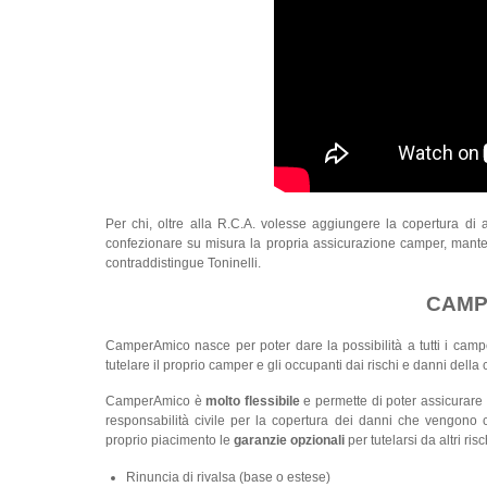
Per chi, oltre alla R.C.A. volesse aggiungere la copertura di a
confezionare su misura la propria assicurazione camper, mante
contraddistingue Toninelli.
CAMPE
CamperAmico nasce per poter dare la possibilità a tutti i campe
tutelare il proprio camper e gli occupanti dai rischi e danni della c
CamperAmico è
molto flessibile
e permette di poter assicurare 
responsabilità civile per la copertura dei danni che vengono c
proprio piacimento le
garanzie opzionali
per tutelarsi da altri risc
Rinuncia di rivalsa (base o estese)