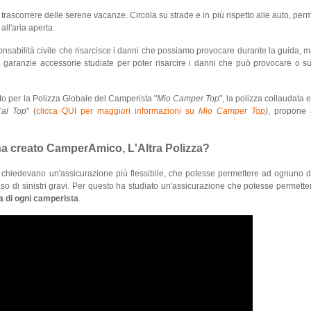
r trascorrere delle serene vacanze. Circola su strade e in più rispetto alle auto, perm
all'aria aperta.
onsabilità civile che risarcisce i danni che possiamo provocare durante la guida, 
 garanzie accessorie studiate per poter risarcire i danni che può provocare o sub
cato per la Polizza Globale del Camperista "
Mio Camper Top
", la polizza collaudata 
"
al Top
" (
clicca QUI per maggiori informazioni su
Mio Camper Top
)
, propone 
ha creato CamperAmico, L'Altra Polizza?
 chiedevano un'assicurazione più flessibile, che potesse permettere ad ognuno di
aso di sinistri gravi. Per questo ha studiato un'assicurazione che potesse permette
a di ogni camperista
.