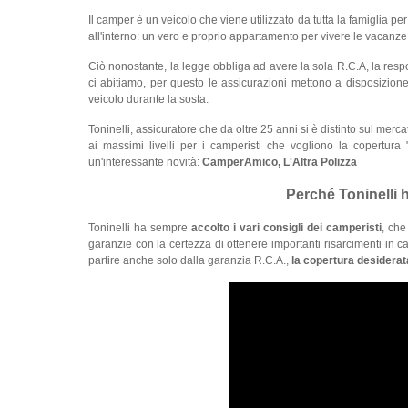
Il camper è un veicolo che viene utilizzato da tutta la famiglia pe
all'interno: un vero e proprio appartamento per vivere le vacanze 
Ciò nonostante, la legge obbliga ad avere la sola R.C.A, la resp
ci abitiamo, per questo le assicurazioni mettono a disposizione
veicolo durante la sosta.
Toninelli, assicuratore che da oltre 25 anni si è distinto sul mer
ai massimi livelli per i camperisti che vogliono la copertura 
un'interessante novità:
CamperAmico, L'Altra Polizza
Perché Toninelli 
Toninelli ha sempre
accolto i vari consigli dei camperisti
, che
garanzie con la certezza di ottenere importanti risarcimenti in c
partire anche solo dalla garanzia R.C.A.,
la copertura desiderat