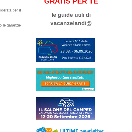
GRATIS PER TE
derata per il
le guide utili di
vacanzelandi@
do le garanzie