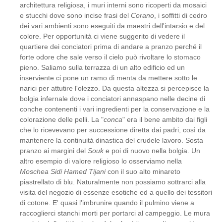
architettura religiosa, i muri interni sono ricoperti da mosaici
e stucchi dove sono incise frasi del
Corano
, i soffitti di cedro
dei vari ambienti sono eseguiti da maestri dell'intarsio e del
colore. Per opportunità ci viene suggerito di vedere il
quartiere dei conciatori prima di andare a pranzo perché il
forte odore che sale verso il cielo può rivoltare lo stomaco
pieno. Saliamo sulla terrazza di un alto edificio ed un
inserviente ci pone un ramo di menta da mettere sotto le
narici per attutire l'olezzo. Da questa altezza si percepisce la
bolgia infernale dove i conciatori annaspano nelle decine di
conche contenenti i vari ingredienti per la conservazione e la
colorazione delle pelli. La "
conca
" era il bene ambito dai figli
che lo ricevevano per successione diretta dai padri, così da
mantenere la continuità dinastica del crudele lavoro. Sosta
pranzo ai margini del
Souk
e poi di nuovo nella bolgia. Un
altro esempio di valore religioso lo osserviamo nella
Moschea Sidi Hamed Tijani
con il suo alto minareto
piastrellato di blu. Naturalmente non possiamo sottrarci alla
visita del negozio di essenze esotiche ed a quello dei tessitori
di cotone. E' quasi l'imbrunire quando il pulmino viene a
raccoglierci stanchi morti per portarci al campeggio. Le mura