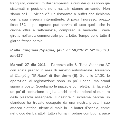
tranquillo, conosciuto dai camperisti, alcuni dei quali sono già
sistemati in posizione notturna, altri stanno arrivando. Non
siamo soli. Lì vicino c'è un ristorante a buffet che richiama
con la sua insegna intermittente. Si paga l'ingresso, prezzo
fisso 15€, e poi ognuno può servirsi di tutto quello che la
cucina offre a self-service, compreso le bevande. Breve
giretto nell'area commerciale poi a letto. Tempo bello tutto il
giorno fresco serale.
P alla Junquera (Spagna) (42° 23' 50,2"N 2° 52' 56,3"E).
km.625
Martedì 27 dic 2011
– Partenza alle 8. Tutta Autopista A7
con sosta pranzo in area di servizio autostradale. Arriviamo
al
Camping "El Raco"
di
Benidorm (E)
. Sono le 17,30, le
operazioni di registrazione sono un po' lunghe, ma ormai
siamo a posto. Scegliamo le piazzole con elettricità, facendo
un po' di confusione sugli attacchi corrispondenti al numero
della piazzola assegnata. Il gestore ci richiama perché un
olandese ha trovato occupato da una nostra presa il suo
attacco elettrico, niente di male in un batter d'occhio, come
nel gioco dei barattoli, tutto ritorna in ordine con buona pace