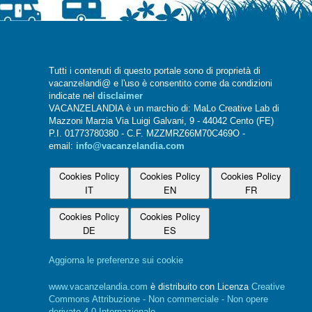
Tutti i contenuti di questo portale sono di proprietà di
vacanzelandi@ e l'uso è consentito come da condizioni
indicate nel
disclaimer
VACANZELANDIA è un marchio di: MaLo Creative Lab di
Mazzoni Marzia Via Luigi Galvani, 9 - 44042 Cento (FE)
P.I. 01773780380 - C.F. MZZMRZ66M70C469O -
email:
info@vacanzelandia.com
Cookies Policy
Cookies Policy
Cookies Policy
IT
EN
FR
Cookies Policy
Cookies Policy
DE
ES
Aggiorna le preferenze sui cookie
www.vacanzelandia.com
è distribuito con Licenza
Creative
Commons Attribuzione - Non commerciale - Non opere