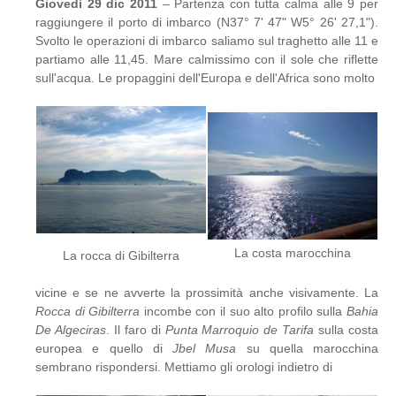
Giovedì 29 dic 2011
– Partenza con tutta calma alle 9 per
raggiungere il porto di imbarco (N37° 7' 47" W5° 26' 27,1").
Svolto le operazioni di imbarco saliamo sul traghetto alle 11 e
partiamo alle 11,45. Mare calmissimo con il sole che riflette
sull'acqua. Le propaggini dell'Europa e dell'Africa sono molto
La costa marocchina
La rocca di Gibilterra
vicine e se ne avverte la prossimità anche visivamente. La
Rocca di Gibilterra
incombe con il suo alto profilo sulla
Bahia
De Algeciras
. Il faro di
Punta Marroquio de Tarifa
sulla costa
europea e quello di
Jbel Musa
su quella marocchina
sembrano rispondersi. Mettiamo gli orologi indietro di