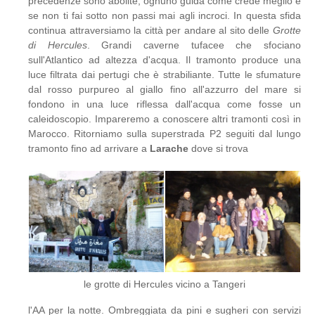
precedenze sono abolite, ognuno guida come crede meglio e
se non ti fai sotto non passi mai agli incroci. In questa sfida
continua attraversiamo la città per andare al sito delle
Grotte
di Hercules
. Grandi caverne tufacee che sfociano
sull'Atlantico ad altezza d'acqua. Il tramonto produce una
luce filtrata dai pertugi che è strabiliante. Tutte le sfumature
dal rosso purpureo al giallo fino all'azzurro del mare si
fondono in una luce riflessa dall'acqua come fosse un
caleidoscopio. Impareremo a conoscere altri tramonti così in
Marocco. Ritorniamo sulla superstrada P2 seguiti dal lungo
tramonto fino ad arrivare a
Larache
dove si trova
le grotte di Hercules vicino a Tangeri
l'AA per la notte. Ombreggiata da pini e sugheri con servizi