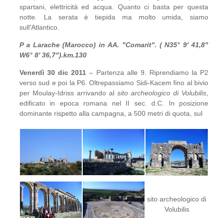
spartani, elettricità ed acqua. Quanto ci basta per questa
notte. La serata è tiepida ma molto umida, siamo
sull'Atlantico.
P a Larache (Marocco) in AA. "Comarit". ( N35° 9' 41,8"
W6° 8' 36,7").km.130
Venerdì 30 dic 2011
– Partenza alle 9. Riprendiamo la P2
verso sud e poi la P6. Oltrepassiamo Sidi-Kacem fino al bivio
per Moulay-Idriss arrivando al
sito archeologico di Volubilis
,
edificato in epoca romana nel II sec. d.C. In posizione
dominante rispetto alla campagna, a 500 metri di quota, sul
sito archeologico di
Volubilis