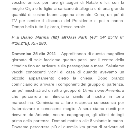
vecchio amico, per fare gli auguri di Natale e lui, con la
moglie Olga e le figlie ci caricano di allegria e di una grande
quantità di cosine buone appena sfornate. Cena, un po' di
TV per sentire il discorso del Presidente e poi a nanna.
Tempo bello tutto il giorno, fresco serale.
P a Diano Marina (IM) all'Oasi Park (43° 54' 25"N 8°
4'16,2"E). Km 280
.
Domenica 25 dic 2011
– Approfittando di questa magnifica
giornata di sole facciamo quattro passi per il centro della
cittadina fino ad arrivare sulla passeggiata a mare. Salutiamo
vecchi conoscenti vicini di casa di quando avevamo un
piccolo appartamento dietro la chiesa. Dopo pranzo
cominciano ad arrivare i componenti del gruppo di partenza,
un po' mischiati ad un altro gruppo di
Dimensione Avventura
che percorrerà un itinerario simile al nostro in terra
marocchina. Cominciamo a fare reciproca conoscenza per
fraternizzare e conoscerci meglio. A sera siamo riuniti per
ricevere da Antonio, nostro capogruppo, gli ultimi dettagli
prima della partenza. Domani mattina alle 8 volante in mano.
Dovremo percorrere più di duemila km prima di arrivare ad