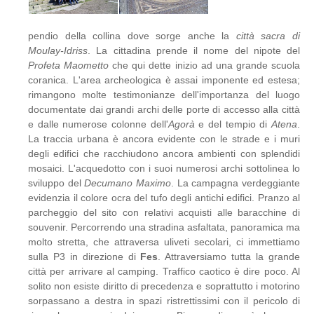
pendio della collina dove sorge anche la
città sacra di
Moulay-Idriss
. La cittadina prende il nome del nipote del
Profeta Maometto
che qui dette inizio ad una grande scuola
coranica. L'area archeologica è assai imponente ed estesa;
rimangono molte testimonianze dell'importanza del luogo
documentate dai grandi archi delle porte di accesso alla città
e dalle numerose colonne dell'
Agorà
e del tempio di
Atena
.
La traccia urbana è ancora evidente con le strade e i muri
degli edifici che racchiudono ancora ambienti con splendidi
mosaici. L'acquedotto con i suoi numerosi archi sottolinea lo
sviluppo del
Decumano Maximo
. La campagna verdeggiante
evidenzia il colore ocra del tufo degli antichi edifici. Pranzo al
parcheggio del sito con relativi acquisti alle baracchine di
souvenir. Percorrendo una stradina asfaltata, panoramica ma
molto stretta, che attraversa uliveti secolari, ci immettiamo
sulla P3 in direzione di
Fes
. Attraversiamo tutta la grande
città per arrivare al camping. Traffico caotico è dire poco. Al
solito non esiste diritto di precedenza e soprattutto i motorino
sorpassano a destra in spazi ristrettissimi con il pericolo di