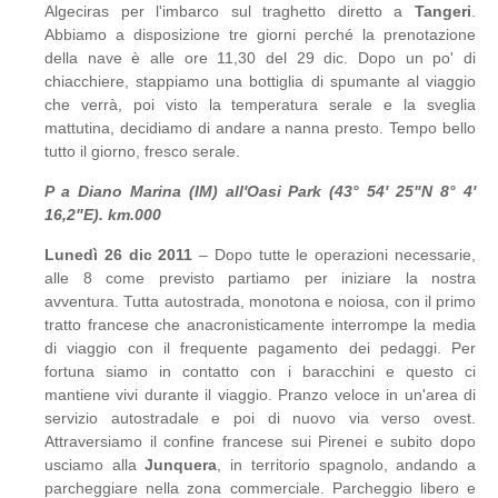
Algeciras per l'imbarco sul traghetto diretto a
Tangeri
.
Abbiamo a disposizione tre giorni perché la prenotazione
della nave è alle ore 11,30 del 29 dic. Dopo un po' di
chiacchiere, stappiamo una bottiglia di spumante al viaggio
che verrà, poi visto la temperatura serale e la sveglia
mattutina, decidiamo di andare a nanna presto. Tempo bello
tutto il giorno, fresco serale.
P a Diano Marina (IM) all'Oasi Park (43° 54' 25"N 8° 4'
16,2"E). km.000
Lunedì 26 dic 2011
– Dopo tutte le operazioni necessarie,
alle 8 come previsto partiamo per iniziare la nostra
avventura. Tutta autostrada, monotona e noiosa, con il primo
tratto francese che anacronisticamente interrompe la media
di viaggio con il frequente pagamento dei pedaggi. Per
fortuna siamo in contatto con i baracchini e questo ci
mantiene vivi durante il viaggio. Pranzo veloce in un'area di
servizio autostradale e poi di nuovo via verso ovest.
Attraversiamo il confine francese sui Pirenei e subito dopo
usciamo alla
Junquera
, in territorio spagnolo, andando a
parcheggiare nella zona commerciale. Parcheggio libero e