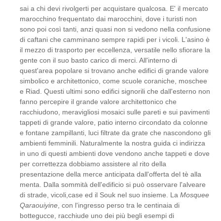
sai a chi devi rivolgerti per acquistare qualcosa. E' il mercato
marocchino frequentato dai marocchini, dove i turisti non
sono poi così tanti, anzi quasi non si vedono nella confusione
di caftani che camminano sempre rapidi per i vicoli. L'asino è
il mezzo di trasporto per eccellenza, versatile nello sfiorare la
gente con il suo basto carico di merci. All'interno di
quest'area popolare si trovano anche edifici di grande valore
simbolico e architettonico, come scuole coraniche, moschee
e Riad. Questi ultimi sono edifici signorili che dall'esterno non
fanno percepire il grande valore architettonico che
racchiudono, meravigliosi mosaici sulle pareti e sui pavimenti
tappeti di grande valore, patio interno circondato da colonne
e fontane zampillanti, luci filtrate da grate che nascondono gli
ambienti femminili. Naturalmente la nostra guida ci indirizza
in uno di questi ambienti dove vendono anche tappeti e dove
per correttezza dobbiamo assistere al rito della
presentazione della merce anticipata dall'offerta del tè alla
menta. Dalla sommità dell'edificio si può osservare l'alveare
di strade, vicoli,case ed il Souk nel suo insieme. La
Mosquee
Qaraouiyine
, con l'ingresso perso tra le centinaia di
bottegucce, racchiude uno dei più begli esempi di