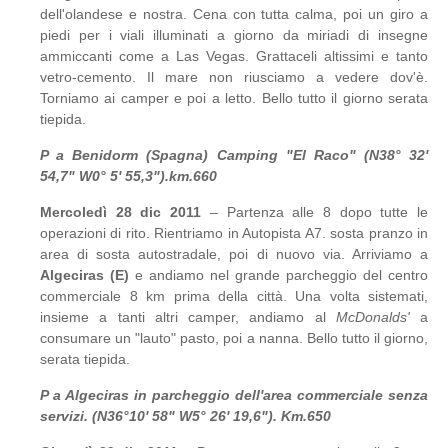
dell'olandese e nostra. Cena con tutta calma, poi un giro a
piedi per i viali illuminati a giorno da miriadi di insegne
ammiccanti come a Las Vegas. Grattaceli altissimi e tanto
vetro-cemento. Il mare non riusciamo a vedere dov'è.
Torniamo ai camper e poi a letto. Bello tutto il giorno serata
tiepida.
P a Benidorm (Spagna) Camping "El Raco" (N38° 32'
54,7" W0° 5' 55,3").km.660
Mercoledì 28 dic 2011
– Partenza alle 8 dopo tutte le
operazioni di rito. Rientriamo in Autopista A7. sosta pranzo in
area di sosta autostradale, poi di nuovo via. Arriviamo a
Algeciras (E)
e andiamo nel grande parcheggio del centro
commerciale 8 km prima della città. Una volta sistemati,
insieme a tanti altri camper, andiamo al
McDonalds'
a
consumare un "lauto" pasto, poi a nanna. Bello tutto il giorno,
serata tiepida.
P a Algeciras in parcheggio dell'area commerciale senza
servizi. (N36°10' 58" W5° 26' 19,6"). Km.650