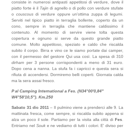
consiste in numerosi antipasti appetitosi di verdure, dove il
piatto forte è il
Tajin
di agnello o di pollo con verdure stufate
o
couscous
di verdure oppure un'ottima zuppa di legumi.
Serviti nel tipico piatto in terraglia bollente, coperto da un
cono, sempre in terraglia che mantiene caldissimo il
contenuto. Al momento di servire viene tolta questa
copertura e ognuno si serve da questo grande piatto
comune. Molto appetitoso, speziato e caldo che riscalda
subito il corpo. Birra e vino ce le siamo portate dai camper,
con il permesso del gestore Qui usa così. La spesa di 310
dirham
per 3 persone corrispondenti a meno di 31 euro.
Dopo cena a nanna. La stufa fa i capricci e questa sera si
rifiuta di accendersi. Dormiremo belli coperti. Giornata calda
ma la sera assai fresco.
P al Camping International a Fes. (N34°00'0,84"
W4°58'10,5"). Km.250
Sabato 31 dic 2011
– Il pulmino viene a prenderci alle 9. La
mattinata fresca, come sempre, si riscalda subito appena si
alza un poco il sole. Partiamo per la visita alla città di
Fes
.
Entriamo nel
Souk
e ne vediamo di tutti i colori. E' diviso per