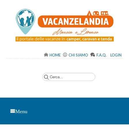
HOME
CHI SIAMO
F.A.Q.
LOGIN
C
e
r
c
a
.
.
.
Menu