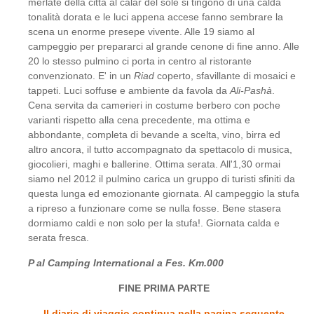
merlate della città al calar del sole si tingono di una calda
tonalità dorata e le luci appena accese fanno sembrare la
scena un enorme presepe vivente. Alle 19 siamo al
campeggio per prepararci al grande cenone di fine anno. Alle
20 lo stesso pulmino ci porta in centro al ristorante
convenzionato. E' in un
Riad
coperto, sfavillante di mosaici e
tappeti. Luci soffuse e ambiente da favola da
Ali-Pashà
.
Cena servita da camerieri in costume berbero con poche
varianti rispetto alla cena precedente, ma ottima e
abbondante, completa di bevande a scelta, vino, birra ed
altro ancora, il tutto accompagnato da spettacolo di musica,
giocolieri, maghi e ballerine. Ottima serata. All'1,30 ormai
siamo nel 2012 il pulmino carica un gruppo di turisti sfiniti da
questa lunga ed emozionante giornata. Al campeggio la stufa
a ripreso a funzionare come se nulla fosse. Bene stasera
dormiamo caldi e non solo per la stufa!. Giornata calda e
serata fresca.
P al Camping International a Fes. Km.000
FINE PRIMA PARTE
Il diario di viaggio continua nella pagina seguente