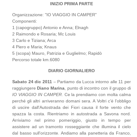
INIZIO PRIMA PARTE
Organizzazione: "IO VIAGGIO IN CAMPER"
Componenti:
1 (capogruppo) Antonio e Anna; Elnagh
2 Raimondo e Rosaria; Mc Louis
3 Carlo e Tiziana; Arca
4 Piero e Maria; Knaus
5 (scopa) Mauro, Patrizia e Guglielmo; Rapidò
Percorso totale km.6080
DIARIO GIORNALIERO
Sabato 24 dic 2011
– Partiamo da Lucca intorno alle 11 per
raggiungere
Diano Marina
, punto di incontro con il gruppo di
IO VIAGGIO IN CAMPER
. Ce la prendiamo con molta calma
perché gli altri arriveranno domani sera. A Voltri c'è l'obbligo
di uscire dall'Autostrada dei Fiori causa il forte vento che
spazza la costa. Rientriamo in autostrada a Savona nord.
Arriviamo nel primo pomeriggio, giusto in tempo per
assistere ad un tramonto rosseggiante che illumina il cielo
dal basso sull'orizzonte. Andiamo alla panetteria da Franco,