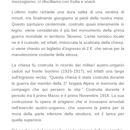
mezzogiorno, ci rifocilliamo con frutta e snack.
L’ultimo tratto richiede una dura salita di una ventina di
minuti, ma finalmente giungiamo ai piedi della nostra meta.
Questo santuario centennale, costruito quasi interamente in
legno, viene considerato il più bel monumento della prima
guerra mondiale in territorio Sloveno. L’ente turistico locale
ne è il custode, ed infatti, imboccata la scalinata della chiesa,
ci viene chiesto un biglietto d’ingresso di 2 €, che serve per la
manutenzione costante della stessa.
La chiesa fu costruita in ricordo dei militari austro-ungarici
caduti sul fronte Isontino (1915-1917), ed infatti una targa
sull’ingresso recita: “Questa chiesa è stata costruita durante
la guerra dai membri della 3° brigata Alpina in memoria dei
compagni che qui persero la vita." Costruita durante il
periodo tra il primo Marzo e il primo Novembre 1916. La sua
costruzione fu opera di artigiano che si trovavano arruolati
nell’esercito austro-ungarico, che usarono la pietra per la
mura della parte inferiore della struttura, ed il larice per
quella superiore.