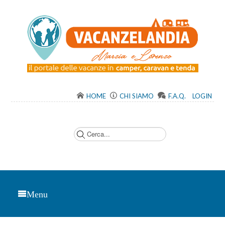
HOME
CHI SIAMO
F.A.Q.
LOGIN
C
e
r
c
a
.
.
.
Menu