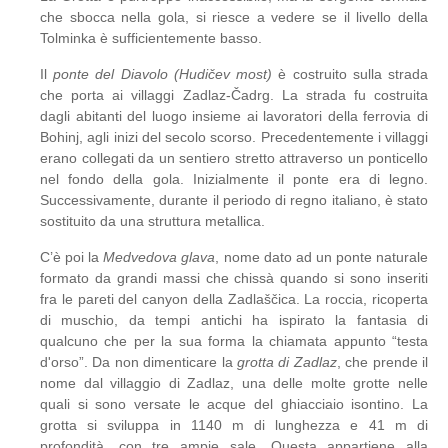
che sbocca nella gola, si riesce a vedere se il livello della
Tolminka è sufficientemente basso.
Il
ponte del Diavolo (Hudičev most)
è costruito sulla strada
che porta ai villaggi Zadlaz-Čadrg. La strada fu costruita
dagli abitanti del luogo insieme ai lavoratori della ferrovia di
Bohinj, agli inizi del secolo scorso. Precedentemente i villaggi
erano collegati da un sentiero stretto attraverso un ponticello
nel fondo della gola. Inizialmente il ponte era di legno.
Successivamente, durante il periodo di regno italiano, è stato
sostituito da una struttura metallica.
C’è poi la
Medvedova glava
, nome dato ad un ponte naturale
formato da grandi massi che chissà quando si sono inseriti
fra le pareti del canyon della Zadlaščica. La roccia, ricoperta
di muschio, da tempi antichi ha ispirato la fantasia di
qualcuno che per la sua forma la chiamata appunto “testa
d'orso”. Da non dimenticare la
grotta di Zadlaz
, che prende il
nome dal villaggio di Zadlaz, una delle molte grotte nelle
quali si sono versate le acque del ghiacciaio isontino. La
grotta si sviluppa in 1140 m di lunghezza e 41 m di
profondità, con tre ampie sale. Questa appartiene alla