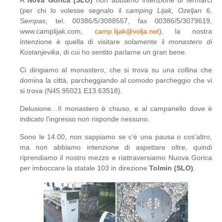
A
Nova Gorica (SLO)
non abbiamo intenzione di fermarci
(per chi lo volesse segnalo il c
amping Lijak, Ozeljan 6,
Sempas
, tel. 00386/5/3088557, fax 00386/5/3079619,
www.camplijak.com,
camp.lijak@volja.net
), la nostra
intenzione è quella di visitare solamente il
monastero di
Kostanjevika
, di cui ho sentito parlarne un gran bene.
Ci dirigiamo al monastero, che si trova su una collina che
domina la città, parcheggiando al comodo parcheggio che vi
si trova (N45.95021 E13.63518).
Delusione…Il monastero è chiuso, e al campanello dove è
indicato l’ingresso non risponde nessuno.
Sono le 14.00, non sappiamo se c’è una pausa o cos’altro,
ma non abbiamo intenzione di aspettare oltre, quindi
riprendiamo il nostro mezzo e riattraversiamo Nuova Gorica
per imboccare la statale 103 in direzione
Tolmin (SLO)
.