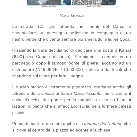
Nova Gorica
La strada 103 che affonda nei monti del Carso è
spettacolare, un paesaggio bellissimo in compagnia di un
nastro verde che diventa sempre più smeraldo, il
fiume Soca
.
Risalendo la valle decidiamo di dedicare una sosta a
Kanal
(SLO)
(ex Canale d'Isonzo). Fermiamo il camper in un
parcheggio dopo il famoso ponte di pietra, accanto ad un
distributore (N46.08846 E13.63302), utilizzato dai locali che
scendono sul fiume per fare il bagno.
Il nucleo storico è veramente pittoresco, meritano anche gli
affreschi della
chiesa di Santa Maria Assunta
, bello anche il
colpo d’occhio dal ponte per la magnifica vista su bianchi
lastroni di pietra che si affacciano sul fiume a formare celesti
piscine.
Prima di ripartire una foto anche alla
fontana del Nettuno
che
si trova al centro della piazza adiacente alla chiesa.