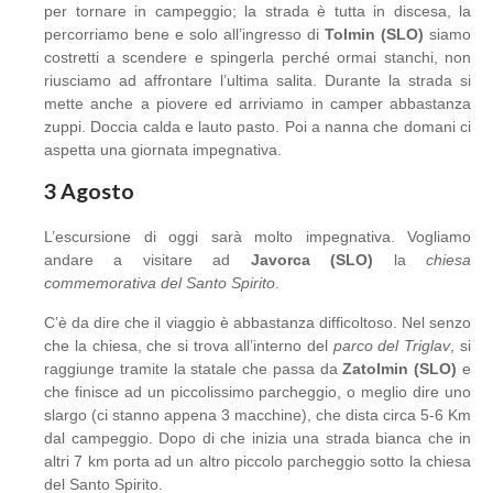
per tornare in campeggio; la strada è tutta in discesa, la
percorriamo bene e solo all’ingresso di
Tolmin (SLO)
siamo
costretti a scendere e spingerla perché ormai stanchi, non
riusciamo ad affrontare l’ultima salita. Durante la strada si
mette anche a piovere ed arriviamo in camper abbastanza
zuppi. Doccia calda e lauto pasto. Poi a nanna che domani ci
aspetta una giornata impegnativa.
3 Agosto
L’escursione di oggi sarà molto impegnativa. Vogliamo
andare a visitare ad
Javorca (SLO)
la
chiesa
commemorativa del Santo Spirito
.
C’è da dire che il viaggio è abbastanza difficoltoso. Nel senzo
che la chiesa, che si trova all’interno del
parco del Triglav
, si
raggiunge tramite la statale che passa da
Zatolmin (SLO)
e
che finisce ad un piccolissimo parcheggio, o meglio dire uno
slargo (ci stanno appena 3 macchine), che dista circa 5-6 Km
dal campeggio. Dopo di che inizia una strada bianca che in
altri 7 km porta ad un altro piccolo parcheggio sotto la chiesa
del Santo Spirito.