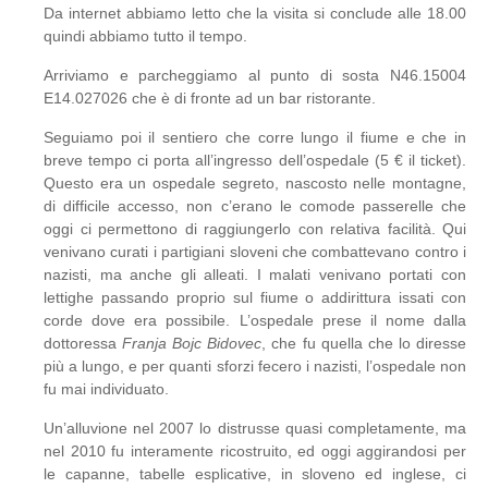
Da internet abbiamo letto che la visita si conclude alle 18.00
quindi abbiamo tutto il tempo.
Arriviamo e parcheggiamo al punto di sosta N46.15004
E14.027026 che è di fronte ad un bar ristorante.
Seguiamo poi il sentiero che corre lungo il fiume e che in
breve tempo ci porta all’ingresso dell’ospedale (5 € il ticket).
Questo era un ospedale segreto, nascosto nelle montagne,
di difficile accesso, non c’erano le comode passerelle che
oggi ci permettono di raggiungerlo con relativa facilità. Qui
venivano curati i partigiani sloveni che combattevano contro i
nazisti, ma anche gli alleati. I malati venivano portati con
lettighe passando proprio sul fiume o addirittura issati con
corde dove era possibile. L’ospedale prese il nome dalla
dottoressa
Franja Bojc Bidovec
, che fu quella che lo diresse
più a lungo, e per quanti sforzi fecero i nazisti, l’ospedale non
fu mai individuato.
Un’alluvione nel 2007 lo distrusse quasi completamente, ma
nel 2010 fu interamente ricostruito, ed oggi aggirandosi per
le capanne, tabelle esplicative, in sloveno ed inglese, ci