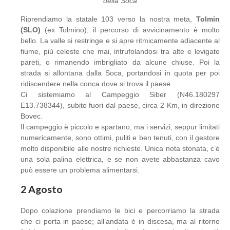
della Soca
Riprendiamo la statale 103 verso la nostra meta,
Tolmin
(SLO)
(ex Tolmino); il percorso di avvicinamento è molto
bello. La valle si restringe e si apre ritmicamente adiacente al
fiume, più celeste che mai, intrufolandosi tra alte e levigate
pareti, o rimanendo imbrigliato da alcune chiuse. Poi la
strada si allontana dalla Soca, portandosi in quota per poi
ridiscendere nella conca dove si trova il paese.
Ci sistemiamo al Campeggio Siber (N46.180297
E13.738344), subito fuori dal paese, circa 2 Km, in direzione
Bovec.
Il campeggio è piccolo e spartano, ma i servizi, seppur limitati
numericamente, sono ottimi, puliti e ben tenuti, con il gestore
molto disponibile alle nostre richieste. Unica nota stonata, c’è
una sola palina elettrica, e se non avete abbastanza cavo
può essere un problema alimentarsi.
2 Agosto
Dopo colazione prendiamo le bici e percorriamo la strada
che ci porta in paese; all’andata è in discesa, ma al ritorno