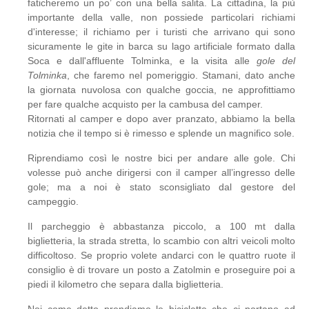
faticheremo un po’ con una bella salita. La cittadina, la più
importante della valle, non possiede particolari richiami
d'interesse; il richiamo per i turisti che arrivano qui sono
sicuramente le gite in barca su lago artificiale formato dalla
Soca e dall'affluente Tolminka, e la visita alle
gole del
Tolminka
, che faremo nel pomeriggio. Stamani, dato anche
la giornata nuvolosa con qualche goccia, ne approfittiamo
per fare qualche acquisto per la cambusa del camper.
Ritornati al camper e dopo aver pranzato, abbiamo la bella
notizia che il tempo si è rimesso e splende un magnifico sole.
Riprendiamo così le nostre bici per andare alle gole. Chi
volesse può anche dirigersi con il camper all’ingresso delle
gole; ma a noi è stato sconsigliato dal gestore del
campeggio.
Il parcheggio è abbastanza piccolo, a 100 mt dalla
biglietteria, la strada stretta, lo scambio con altri veicoli molto
difficoltoso. Se proprio volete andarci con le quattro ruote il
consiglio è di trovare un posto a Zatolmin e proseguire poi a
piedi il kilometro che separa dalla biglietteria.