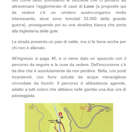
Noi come detto prendiamo le biciclette che ci portano ad
attraversare l’agglomerato di case di
Loce
(a proposito qui
da vedere c’è un
cimitero austro-ungarico
molto
interessante, dove sono tumolati 33.000 della grande
guerra), proseguendo poi su una stradina bianca che porta
alla biglietteria delle gole.
La strada presenta un paio di salite, ma si fa bene anche per
chi non è allenato.
All’ingresso si paga 4€, e ci viene dato un opuscolo con il
percorso da seguire e le cose da vedere. Dell'escursione c'è
da dire che è assolutamente da non perdere. Bella, con posti
incantevoli, con forre solcate da acque meravigliose
circondate da boschi. Il percorso è abbastanza agevole,
adatto a tutti coloro che abbiano nelle gambe una-due ore di
passeggiata.