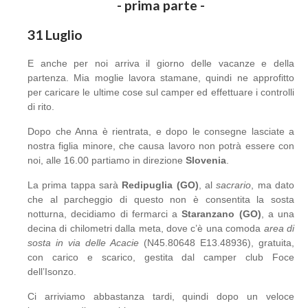
- prima parte -
31 Luglio
E anche per noi arriva il giorno delle vacanze e della
partenza. Mia moglie lavora stamane, quindi ne approfitto
per caricare le ultime cose sul camper ed effettuare i controlli
di rito.
Dopo che Anna è rientrata, e dopo le consegne lasciate a
nostra figlia minore, che causa lavoro non potrà essere con
noi, alle 16.00 partiamo in direzione
Slovenia
.
La prima tappa sarà
Redipuglia (GO)
, al
sacrario
, ma dato
che al parcheggio di questo non è consentita la sosta
notturna, decidiamo di fermarci a
Staranzano (GO)
, a una
decina di chilometri dalla meta, dove c’è una comoda
area di
sosta in via delle Acacie
(N45.80648 E13.48936), gratuita,
con carico e scarico, gestita dal camper club Foce
dell’Isonzo.
Ci arriviamo abbastanza tardi, quindi dopo un veloce