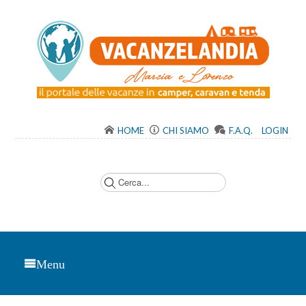
HOME
CHI SIAMO
F.A.Q.
LOGIN
C
e
r
c
a
.
.
.
Menu