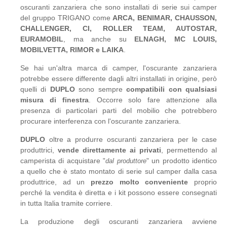
oscuranti zanzariera che sono installati di serie sui camper
del gruppo TRIGANO come
ARCA, BENIMAR, CHAUSSON,
CHALLENGER, CI, ROLLER TEAM, AUTOSTAR,
EURAMOBIL
, ma anche su
ELNAGH, MC LOUIS,
MOBILVETTA, RIMOR e LAIKA
.
Se hai un'altra marca di camper, l'oscurante zanzariera
potrebbe essere differente dagli altri installati in origine, però
quelli di
DUPLO
sono sempre
compatibili con qualsiasi
misura di finestra
. Occorre solo fare attenzione alla
presenza di particolari parti del mobilio che potrebbero
procurare interferenza con l'oscurante zanzariera.
DUPLO
oltre a produrre oscuranti zanzariera per le case
produttrici,
vende direttamente ai privati
, permettendo al
camperista di acquistare
un prodotto identico
"
dal produttore
"
a quello che è stato montato di serie sul camper dalla casa
produttrice, ad un
prezzo molto conveniente
proprio
perché la vendita è diretta e i kit possono essere consegnati
in tutta Italia tramite corriere.
La produzione degli oscuranti zanzariera avviene