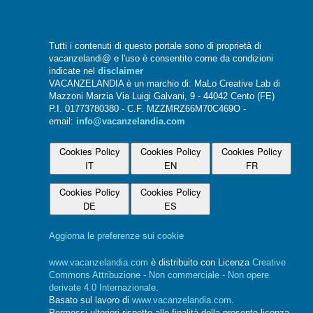
Tutti i contenuti di questo portale sono di proprietà di
vacanzelandi@ e l'uso è consentito come da condizioni
indicate nel
disclaimer
VACANZELANDIA è un marchio di: MaLo Creative Lab di
Mazzoni Marzia Via Luigi Galvani, 9 - 44042 Cento (FE)
P.I. 01773780380 - C.F. MZZMRZ66M70C469O -
email:
info@vacanzelandia.com
Cookies Policy
Cookies Policy
Cookies Policy
IT
EN
FR
Cookies Policy
Cookies Policy
DE
ES
Aggiorna le preferenze sui cookie
www.vacanzelandia.com
è distribuito con Licenza
Creative
Commons Attribuzione - Non commerciale - Non opere
derivate 4.0 Internazionale
.
Basato sul lavoro di
www.vacanzelandia.com
.