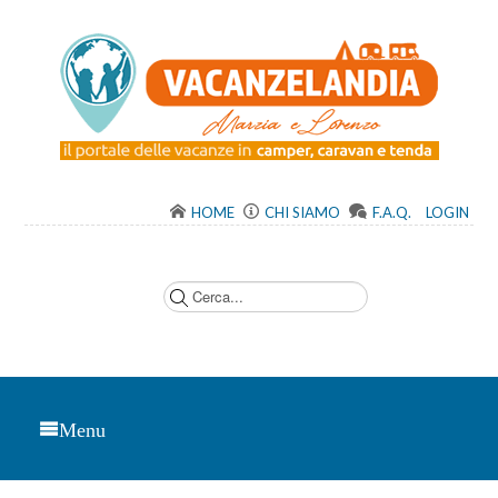
HOME
CHI SIAMO
F.A.Q.
LOGIN
C
e
r
c
a
.
.
.
Menu