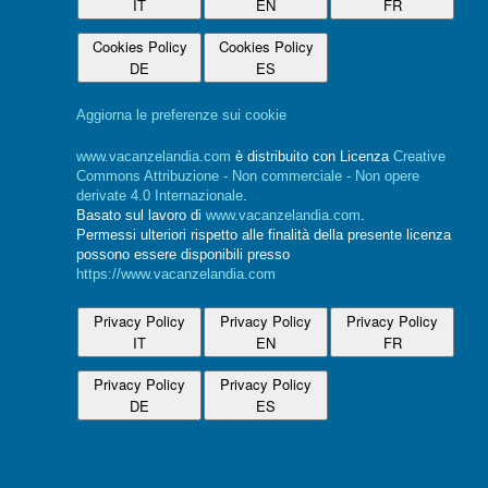
IT
EN
FR
Cookies Policy
Cookies Policy
DE
ES
Aggiorna le preferenze sui cookie
www.vacanzelandia.com
è distribuito con Licenza
Creative
Commons Attribuzione - Non commerciale - Non opere
derivate 4.0 Internazionale
.
Basato sul lavoro di
www.vacanzelandia.com
.
Permessi ulteriori rispetto alle finalità della presente licenza
possono essere disponibili presso
https://www.vacanzelandia.com
Privacy Policy
Privacy Policy
Privacy Policy
IT
EN
FR
Privacy Policy
Privacy Policy
DE
ES