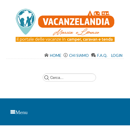
HOME
CHI SIAMO
F.A.Q.
LOGIN
C
e
r
c
a
.
.
.
Menu