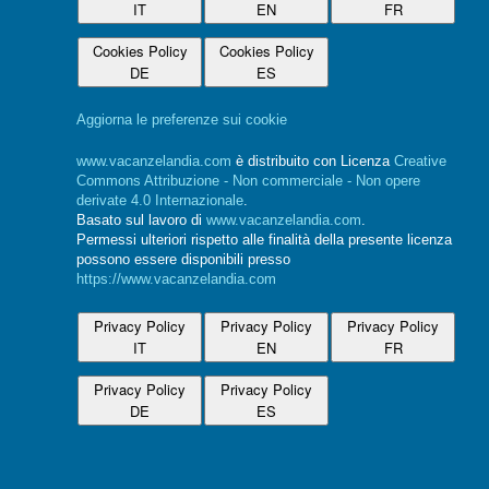
IT
EN
FR
Cookies Policy
Cookies Policy
DE
ES
Aggiorna le preferenze sui cookie
www.vacanzelandia.com
è distribuito con Licenza
Creative
Commons Attribuzione - Non commerciale - Non opere
derivate 4.0 Internazionale
.
Basato sul lavoro di
www.vacanzelandia.com
.
Permessi ulteriori rispetto alle finalità della presente licenza
possono essere disponibili presso
https://www.vacanzelandia.com
Privacy Policy
Privacy Policy
Privacy Policy
IT
EN
FR
Privacy Policy
Privacy Policy
DE
ES