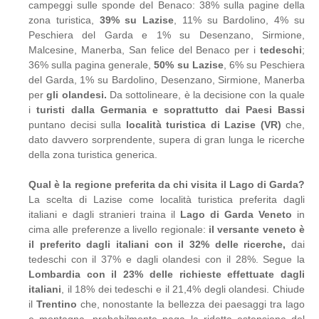
campeggi sulle sponde del Benaco: 38% sulla pagine della
zona turistica,
39%
su
Lazise
, 11% su Bardolino, 4% su
Peschiera del Garda e 1% su Desenzano, Sirmione,
Malcesine, Manerba, San felice del Benaco per i
tedeschi
;
36% sulla pagina generale,
50%
su
Lazise
, 6% su Peschiera
del Garda, 1% su Bardolino, Desenzano, Sirmione, Manerba
per
gli
olandesi.
Da sottolineare, è la decisione con la quale
i
turisti
dalla
Germania
e
soprattutto
dai
Paesi
Bassi
puntano decisi sulla
località
turistica
di
Lazise
(VR)
che,
dato davvero sorprendente, supera di gran lunga le ricerche
della zona turistica generica.
Qual
è
la
regione
preferita
da
chi
visita
il
Lago
di
Garda?
La scelta di Lazise come località turistica preferita dagli
italiani e dagli stranieri traina il
Lago
di
Garda
Veneto
in
cima alle preferenze a livello regionale:
il versante
veneto
è
il
preferito
dagli
italiani
con
il
32%
delle
ricerche,
dai
tedeschi con il 37% e dagli olandesi con il 28%. Segue la
Lombardia
con
il
23%
delle
richieste
effettuate
dagli
italiani
, il 18% dei tedeschi e il 21,4% degli olandesi. Chiude
il
Trentino
che, nonostante la bellezza dei paesaggi tra lago