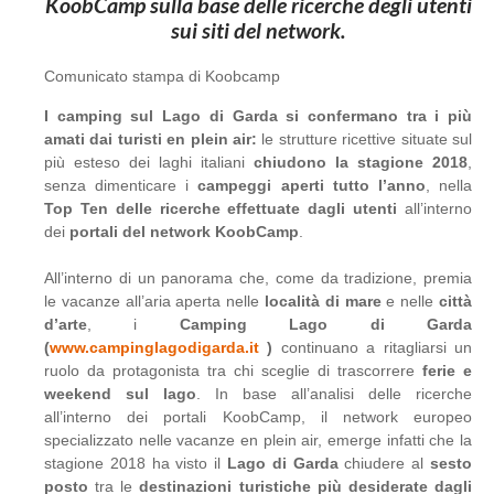
KoobCamp sulla base delle ricerche degli utenti
sui siti del network.
Comunicato stampa di Koobcamp
I
camping
sul
Lago
di
Garda
si
confermano
tra
i
più
amati
dai
turisti
en
plein
air:
le strutture ricettive situate sul
più esteso dei laghi italiani
chiudono
la
stagione
2018
,
senza dimenticare i
campeggi
aperti
tutto l’anno
, nella
Top
Ten
delle
ricerche
effettuate
dagli
utenti
all’interno
dei
portali
del
network
KoobCamp
.
All’interno di un panorama che, come da tradizione, premia
le vacanze all’aria aperta nelle
località
di
mare
e nelle
città
d’arte
, i
Camping
Lago
di
Garda
(
www.campinglagodigarda.it
)
continuano a ritagliarsi un
ruolo da protagonista tra chi sceglie di trascorrere
ferie
e
weekend
sul
lago
. In base all’analisi delle ricerche
all’interno dei portali KoobCamp, il network europeo
specializzato nelle vacanze en plein air, emerge infatti che la
stagione 2018 ha visto il
Lago
di
Garda
chiudere al
sesto
posto
tra le
destinazioni
turistiche
più
desiderate
dagli