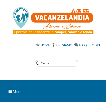
HOME
CHI SIAMO
F.A.Q.
LOGIN
C
e
r
c
a
.
.
.
Menu