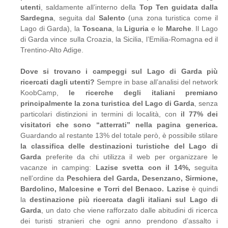
utenti
, saldamente all’interno della
Top
Ten
guidata
dalla
Sardegna
, seguita dal
Salento
(una zona turistica come il
Lago di Garda), la
Toscana
, la
Liguria
e le
Marche
. Il Lago
di Garda vince sulla Croazia, la Sicilia, l’Emilia-Romagna ed il
Trentino-Alto Adige.
Dove
si
trovano
i
campeggi
sul
Lago
di
Garda
più
ricercati
dagli
utenti?
Sempre in base all’analisi del network
KoobCamp,
le
ricerche
degli
italiani
premiano
principalmente
la
zona
turistica
del
Lago
di
Garda
, senza
particolari distinzioni in termini di località, con
il
77%
dei
visitatori
che
sono
“atterrati”
nella
pagina generica.
Guardando al restante 13% del totale però, è possibile stilare
la classifica delle destinazioni turistiche
del
Lago
di
Garda
preferite da chi utilizza il web per organizzare le
vacanze in camping:
Lazise svetta
con
il
14%,
seguita
nell’ordine da
Peschiera
del
Garda,
Desenzano,
Sirmione,
Bardolino,
Malcesine e
Torri
del
Benaco.
Lazise
è quindi
la
destinazione
più
ricercata
dagli
italiani
sul
Lago
di
Garda
, un dato che viene rafforzato dalle abitudini di ricerca
dei turisti stranieri che ogni anno prendono d’assalto i