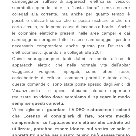
campeggiatori sull'uso di apparecchi elettrici sul veicolo,
soprattutto quando si è in "sosta libera" senza essere
collegati alla corrente, ma anche per quanto tempo è
possibile utilizzarli senza che si possa rischiare anche un
corto circuito, tra le prime cause di incendio a bordo... Anche
le colonnine elettriche presenti nelle aree camper e dai
campeggi non erogano tutte lo stesso amperaggio, quindi è
necessario comprendere anche questo per l'utilizzo di
elettrodomestici quando si è collegati alla 220!
Quindi sopraggiungono tanti dubbi in merito all'uso di
apparecchi elettrici che nella normale vita dell'abitar
viaggiando vengono impiegati, come phon, rasoi,
caricabatterie di cellulari, computer portatili e tanto altro,
queste domande ci sono state poste spesso dagli Amici di
Vacanzelandia e quindi abbiamo ritenuto opportuno
realizzare
un video dove cerchiamo di spiegare in modo
semplice questi concetti.
Vi consigliamo di
guardare il VIDEO e attraverso i calcoli
che Lorenzo vi consiglierà di fare, potrete meglio
comprendere, se l'apparecchio elettrico che andrete ad
utilizzare, potrebbe essere idoneo sul vostro veicolo e
soprattutto anche per quanto tempo può essere tenuto