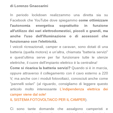
di Lorenzo Gnaccarini
In periodo lockdown realizzammo una diretta sia su
Facebook che YouTube dove spiegammo
come ottimizzare
l'autonomia energetica soprattutto in funzione
all'utilizzo dei vari elettrodomestici, piccoli o grandi, ma
anche l'uso dell'illuminazione o di accessori che
funzionano con l'elettricità.
I veicoli ricreazionali, camper e caravan, sono dotati di una
batteria (quella motore) e un'altra, chiamata "batteria servizi"
e quest'ultima serve per far funzionare tutte le utenze
elettriche, il cuore dell'impianto elettrico è la centralina!
Come si ricarica la batteria servizi?
Quando si è in marcia,
oppure attraverso il collegamento con il cavo esterno a 220
V, ma anche con i moduli fotovoltaici, conosciuti anche come
"pannelli solari" (al riguardo, consigliamo di leggere questo
articolo molto interessante
L'indipendenza elettrica dei
camper viene dal sole!
IL SISTEMA FOTOVOLTAICO PER IL CAMPER
).
Ci sono tante domande che assalgono camperisti e