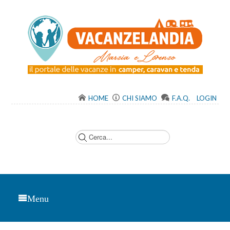
HOME
CHI SIAMO
F.A.Q.
LOGIN
C
e
r
c
a
.
.
.
Menu