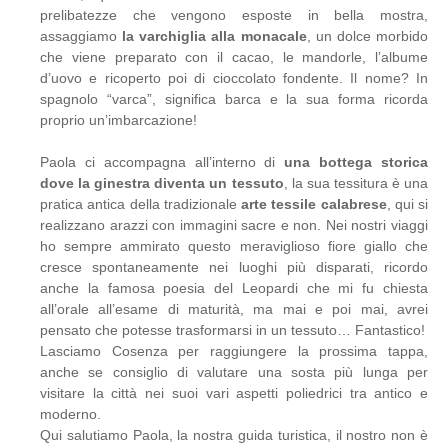
prelibatezze che vengono esposte in bella mostra,
assaggiamo
la varchiglia alla monacale
, un dolce morbido
che viene preparato con il cacao, le mandorle, l’albume
d’uovo e ricoperto poi di cioccolato fondente. Il nome? In
spagnolo “varca”, significa barca e la sua forma ricorda
proprio un’imbarcazione!
Paola ci accompagna all’interno di
una bottega storica
dove la ginestra diventa un tessuto
, la sua tessitura è una
pratica antica della tradizionale
arte tessile calabrese
, qui si
realizzano arazzi con immagini sacre e non. Nei nostri viaggi
ho sempre ammirato questo meraviglioso fiore giallo che
cresce spontaneamente nei luoghi più disparati, ricordo
anche la famosa poesia del Leopardi che mi fu chiesta
all’orale all’esame di maturità, ma mai e poi mai, avrei
pensato che potesse trasformarsi in un tessuto… Fantastico!
Lasciamo Cosenza per raggiungere la prossima tappa,
anche se consiglio di valutare una sosta più lunga per
visitare la città nei suoi vari aspetti poliedrici tra antico e
moderno.
Qui salutiamo Paola, la nostra guida turistica, il nostro non è