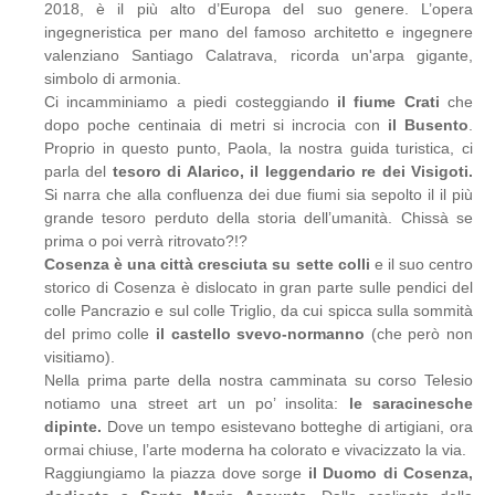
2018, è il più alto d’Europa del suo genere. L’opera
ingegneristica per mano del famoso architetto e ingegnere
valenziano Santiago Calatrava, ricorda un'arpa gigante,
simbolo di armonia.
Ci incamminiamo a piedi costeggiando
il fiume Crati
che
dopo poche centinaia di metri si incrocia con
il Busento
.
Proprio in questo punto, Paola, la nostra guida turistica, ci
parla del
tesoro di Alarico, il leggendario re dei Visigoti.
Si narra che alla confluenza dei due fiumi sia sepolto il il più
grande tesoro perduto della storia dell’umanità. Chissà se
prima o poi verrà ritrovato?!?
Cosenza è una città cresciuta su sette colli
e il suo centro
storico di Cosenza è dislocato in gran parte sulle pendici del
colle Pancrazio e sul colle Triglio, da cui spicca sulla sommità
del primo colle
il castello svevo-normanno
(che però non
visitiamo).
Nella prima parte della nostra camminata su corso Telesio
notiamo una street art un po’ insolita:
le saracinesche
dipinte.
Dove un tempo esistevano botteghe di artigiani, ora
ormai chiuse, l’arte moderna ha colorato e vivacizzato la via.
Raggiungiamo la piazza dove sorge
il Duomo di Cosenza,