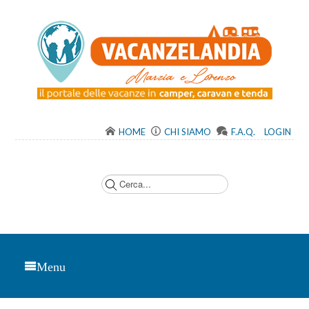
HOME
CHI SIAMO
F.A.Q.
LOGIN
C
e
r
c
a
.
.
.
Menu