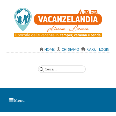
HOME
CHI SIAMO
F.A.Q.
LOGIN
C
e
r
c
a
.
.
.
Menu