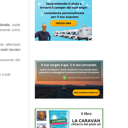
landia
, parte
n evento unico
to alternarsi
contri tecnici
onoscenze dei
 tutti.