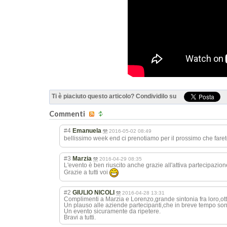
Ti è piaciuto questo articolo? Condividilo su
Commenti
#4
Emanuela
2016-05-02 08:49
bellissimo week end ci prenotiamo per il prossimo che fare
#3
Marzia
2016-04-29 08:35
L'evento è ben riuscito anche grazie all'attiva partecipazion
Grazie a tutti voi
#2
GIULIO NICOLI
2016-04-28 13:31
Complimenti a Marzia e Lorenzo,grande sintonia fra loro,ot
Un plauso alle aziende partecipanti,che in breve tempo sono ri
Un evento sicuramente da ripetere.
Bravi a tutti.