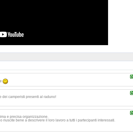
te
e dei camperisti presenti al raduno!
tima e precisa organizzazione.
uscite bene a descrivere il loro lavoro a tutti i partecipanti interessati.