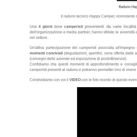
Il raduno tecnico Happy Camper, nonostante si
provenienti da varie località 
Una
4 giorni
dove
camperisti
dell'organizzazione e media partner, hanno sfidato le avversità 
nel settore.
Un'attiva partecipazione dei camperisti associata all'impegno
momenti conviviali
(degustazioni, aperitivi, cena offerta dalle
(convegni delle aziende ed esposizione di prodotti/servizi).
Confidiamo che questi momenti di approfondimento e consigli t
camperisti presenti al raduno e potranno permetter loro di vivere 
Condividiamo con voi il
VIDEO
con le foto ricordo di questo even