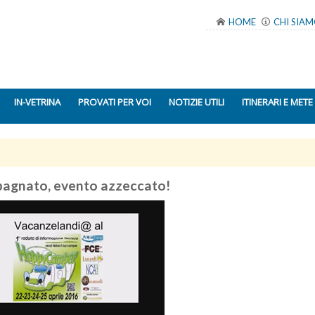
HOME
CHI SIA
IN-VETRINA
PROVATI PER VOI
NOTIZIE UTILI
ITINERARI E METE
bagnato, evento azzeccato!