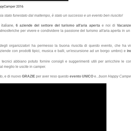
a stato funestato dal maltempo, è stato un successo e un evento ben riuscito!
italiane
,
6 aziende del settore del turismo all'aria aperta
e noi di
Vacanze
atmosferiche per vivere e condividere la passione del turismo all'aria aperta in u
 degli organizzatori ha permesso la buona riuscita di questo evento, che ha vis
 aziende con prodotti tipici, musica e balli, un'escursione ad un borgo umbro) e
in
ecnici abbiano potuto fornire consigli e suggerimenti utili per arricchire le c
al meglio le uscite in camper.
to, e di nuovo
GRAZIE
per aver reso questo
evento UNICO
e...
buon Happy Camper a