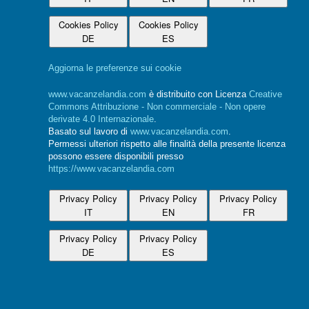
Cookies Policy
Cookies Policy
DE
ES
Aggiorna le preferenze sui cookie
www.vacanzelandia.com
è distribuito con Licenza
Creative
Commons Attribuzione - Non commerciale - Non opere
derivate 4.0 Internazionale
.
Basato sul lavoro di
www.vacanzelandia.com
.
Permessi ulteriori rispetto alle finalità della presente licenza
possono essere disponibili presso
https://www.vacanzelandia.com
Privacy Policy
Privacy Policy
Privacy Policy
IT
EN
FR
Privacy Policy
Privacy Policy
DE
ES