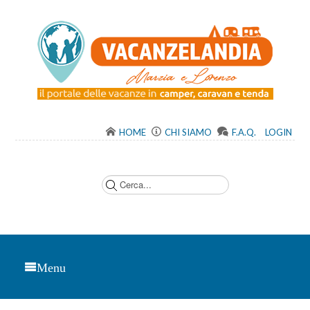
HOME
CHI SIAMO
F.A.Q.
LOGIN
C
e
r
c
a
.
.
.
Menu