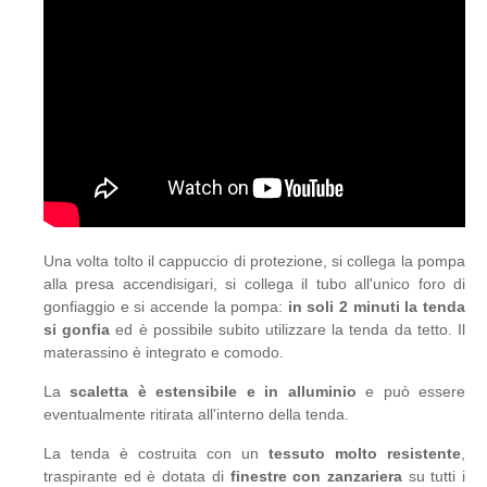
Una volta tolto il cappuccio di protezione, si collega la pompa
alla presa accendisigari, si collega il tubo all'unico foro di
gonfiaggio e si accende la pompa:
in soli 2 minuti la tenda
si gonfia
ed è possibile subito utilizzare la tenda da tetto. Il
materassino è integrato e comodo.
La
scaletta è estensibile e in alluminio
e può essere
eventualmente ritirata all'interno della tenda.
La tenda è costruita con un
tessuto molto resistente
,
traspirante ed è dotata di
finestre con zanzariera
su tutti i