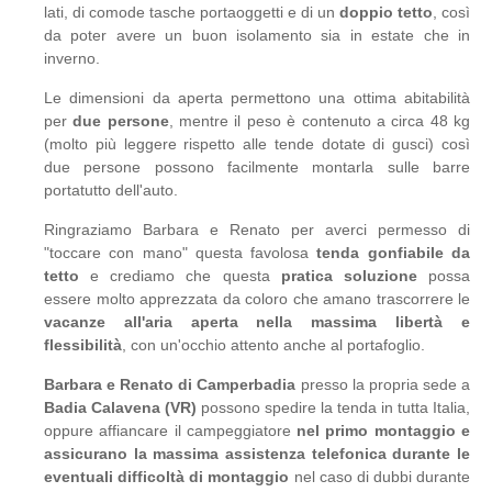
lati, di comode tasche portaoggetti e di un
doppio tetto
, così
da poter avere un buon isolamento sia in estate che in
inverno.
Le dimensioni da aperta permettono una ottima abitabilità
per
due persone
, mentre il peso è contenuto a circa 48 kg
(molto più leggere rispetto alle tende dotate di gusci) così
due persone possono facilmente montarla sulle barre
portatutto dell'auto.
Ringraziamo Barbara e Renato per averci permesso di
"toccare con mano" questa favolosa
tenda gonfiabile da
tetto
e crediamo che questa
pratica soluzione
possa
essere molto apprezzata da coloro che amano trascorrere le
vacanze all'aria aperta nella massima libertà e
flessibilità
, con un'occhio attento anche al portafoglio.
Barbara e Renato di Camperbadia
presso la propria sede a
Badia Calavena (VR)
possono spedire la tenda in tutta Italia,
oppure affiancare il campeggiatore
nel primo montaggio e
assicurano la massima assistenza telefonica durante le
eventuali difficoltà di montaggio
nel caso di dubbi durante