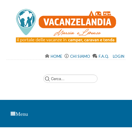
HOME
CHI SIAMO
F.A.Q.
LOGIN
C
e
r
c
a
.
.
.
Menu