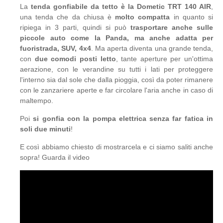
La
tenda gonfiabile da tetto è la Dometic TRT 140 AIR
,
una tenda che da chiusa è
molto compatta
in quanto si
ripiega in 3 parti, quindi si può
trasportare anche sulle
piccole auto come la Panda, ma anche adatta per
fuoristrada, SUV, 4x4
. Ma aperta diventa una grande tenda,
con
due comodi posti letto
, tante aperture per un'ottima
aerazione, con le verandine su tutti i lati per proteggere
l'interno sia dal sole che dalla pioggia, così da poter rimanere
con le zanzariere aperte e far circolare l'aria anche in caso di
maltempo.
Poi
si gonfia con la pompa elettrica senza far fatica in
soli due minuti
!
E così abbiamo chiesto di mostrarcela e ci siamo saliti anche
sopra! Guarda il video