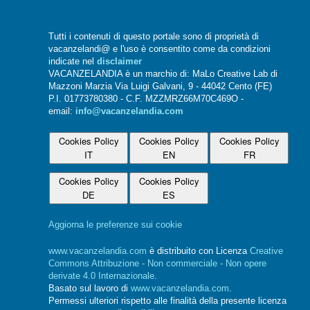
Tutti i contenuti di questo portale sono di proprietà di
vacanzelandi@ e l'uso è consentito come da condizioni
indicate nel
disclaimer
VACANZELANDIA è un marchio di: MaLo Creative Lab di
Mazzoni Marzia Via Luigi Galvani, 9 - 44042 Cento (FE)
P.I. 01773780380 - C.F. MZZMRZ66M70C469O -
email:
info@vacanzelandia.com
Cookies Policy
Cookies Policy
Cookies Policy
IT
EN
FR
Cookies Policy
Cookies Policy
DE
ES
Aggiorna le preferenze sui cookie
www.vacanzelandia.com
è distribuito con Licenza
Creative
Commons Attribuzione - Non commerciale - Non opere
derivate 4.0 Internazionale
.
Basato sul lavoro di
www.vacanzelandia.com
.
Permessi ulteriori rispetto alle finalità della presente licenza