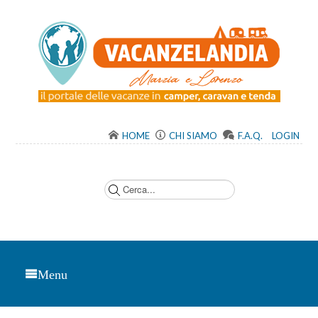
HOME
CHI SIAMO
F.A.Q.
LOGIN
C
e
r
c
a
.
.
.
Menu