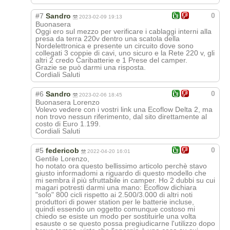
0
#7
Sandro
2023-02-09 19:13
Buonasera
Oggi ero sul mezzo per verificare i cablaggi interni alla
presa da terra 220v dentro una scatola della
Nordelettronica e presente un circuito dove sono
collegati 3 coppie di cavi, uno sicuro e la Rete 220 v, gli
altri 2 credo Caribatterie e 1 Prese del camper.
Grazie se può darmi una risposta.
Cordiali Saluti
0
#6
Sandro
2023-02-06 18:45
Buonasera Lorenzo
Volevo vedere con i vostri link una Ecoflow Delta 2, ma
non trovo nessun riferimento, dal sito direttamente al
costo di Euro 1.199.
Cordiali Saluti
0
#5
federicob
2022-04-20 16:01
Gentile Lorenzo,
ho notato ora questo bellissimo articolo perchè stavo
giusto informadomi a riguardo di questo modello che
mi sembra il più sfruttabile in camper. Ho 2 dubbi su cui
magari potresti darmi una mano: Ecoflow dichiara
"solo" 800 cicli rispetto ai 2.500/3.000 di altri noti
produttori di power station per le batterie incluse,
quindi essendo un oggetto comunque costoso mi
chiedo se esiste un modo per sostituirle una volta
esauste o se questo possa pregiudicarne l'utilizzo dopo