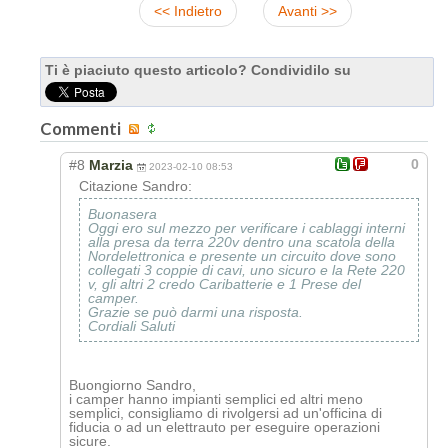
<< Indietro
Avanti >>
Ti è piaciuto questo articolo? Condividilo su
Commenti
0
#8
Marzia
2023-02-10 08:53
Citazione Sandro:
Buonasera
Oggi ero sul mezzo per verificare i cablaggi interni
alla presa da terra 220v dentro una scatola della
Nordelettronica e presente un circuito dove sono
collegati 3 coppie di cavi, uno sicuro e la Rete 220
v, gli altri 2 credo Caribatterie e 1 Prese del
camper.
Grazie se può darmi una risposta.
Cordiali Saluti
Buongiorno Sandro,
i camper hanno impianti semplici ed altri meno
semplici, consigliamo di rivolgersi ad un'officina di
fiducia o ad un elettrauto per eseguire operazioni
sicure.