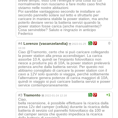
breve tempo, visto che l'energia è una cosa su cui
normalmente non riusciamo a fare molto caso finchè
viviamo nelle nostre abitazioni.
Poi sarebbe vantaggioso secondo te installare un
secondo pannello solare sul tetto e sfruttarlo per
caricare in maniera stabile la power station, ma anche
poterlo deviare verso la batteria servizi quando la
power station fosse carica (anche manualmente)?
Cosa servirebbe? Saluto e ringrazio in anticipo
Federico
0
#4
Lorenzo (vacanzelandia)
2022-01-25
10:33
Ciao @Tramonto, certo che si può caricare collegando
la power station alla presa accendisigari. La carica
assorbe 10 A, quindi se l'impianto fotovoltaico non
riesce a produrre più di 10A, la power station preleverà
potenza anche dalla batteria servizi. Per questo noi
abbiamo consigliato di caricare la power station con il
cavo a 12V solo quando si viaggia, perché solitamente
l'alternatore genera potenze di carica maggiori di 10A,
quindi in viaggio si può caricare batteria servizi e power
service contemporaneamente.
+1
#3
Tramonto
2022-01-24 12:16
Ciao,
bella recensione, è possibile effettuare la ricarica dalla
presa 12v del camper (cellula) durante la ricarica della
batteria di sevizio col pannello fotovoltaico da 100 w
del camper senza che questo impedisca la ricarica
della batteria di servizio?