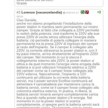
Grazie
+2
#2
Lorenzo (vacanzelandia)
2022-01-17
09:24
Ciao Daniele,
anche noi stiamo progettando l'installazione della
power station in maniera semi permanente sul nostro
camper. Grazie al fatto che collegata a 220V permette
lo switch della potenza, cioè trasferire la 220V alle sue
prese 220V di uscita senza utilizzare l'energia della
batteria, ciò permette di poterla collegare in maniera
permanente tra la presa 220V di ingresso del camper
al resto dell'impianto. Se il camper è collegato alla
220V, la corrente attraversa la power station e, con il
by-pass interno, arriva direttamente all'impianto 220V
del camper. Nel momento in cui si stacca il
collegamento esterno alla 220V, la power station si
attiva e da quel momento l'energia viene erogata dalla
batteria e si può utilizzare l'impianto elettrico a 220V
del camper come se il camper fosse collegato alla
220V esterna. Naturalmente, l'impianto a 12V
continuerà ad utilizzare la corrente della batteria
servizi, ma il power service Ecoflow continuerà ad
alimentare il caricabatterie per mantenere carica la
batteria servizi, come se il camper fosse collegato alla
colonnina elettrica esterna. In pratica, in libera, la
batteria servizi rimarrà sempre completamente carica
fino a quando nella power station c'è energia. Nel
momento in cui la power station si scarica
completamente, si spegne però la batteria servizi sarà
completamente carica. Ovviamente, con la power