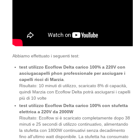
Abbiamo effettuato i seguenti test:
test utilizzo Ecoflow Delta carico 100% a 220V con
asciugacapelli phon professionale per asciugare i
capelli ricci di Marzia
.
Risultato: 10 minuti di utilizzo, scaricato 8% di capacità,
quindi Marzia con Ecoflow Delta potrà asciugarsi i capelli
più di 10 volte
test utilizzo Ecoflow Delta carico 100% con stufetta
elettrica a 220V da 2000W
Risultato: Ecolfow si è scaricato completamente dopo 38
minuti e 25 secondi di utilizzo continuativo, alimentando
la stufetta con 1800W continuativi senza decadimento
fino all'ultimo watt disponibile. La stufetta ha consumato