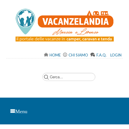
HOME
CHI SIAMO
F.A.Q.
LOGIN
C
e
r
c
a
.
.
.
Menu