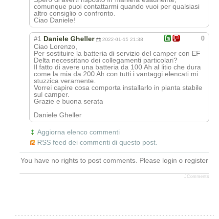
comunque puoi contattarmi quando vuoi per qualsiasi
altro consiglio o confronto.
Ciao Daniele!
0
#1
Daniele Gheller
2022-01-15 21:38
Ciao Lorenzo,
Per sostituire la batteria di servizio del camper con EF
Delta necessitano dei collegamenti particolari?
Il fatto di avere una batteria da 100 Ah al litio che dura
come la mia da 200 Ah con tutti i vantaggi elencati mi
stuzzica veramente.
Vorrei capire cosa comporta installarlo in pianta stabile
sul camper.
Grazie e buona serata
Daniele Gheller
Aggiorna elenco commenti
RSS feed dei commenti di questo post.
You have no rights to post comments. Please login o register
JComments