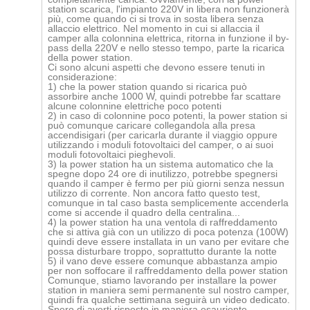
station scarica, l'impianto 220V in libera non funzionerà
più, come quando ci si trova in sosta libera senza
allaccio elettrico. Nel momento in cui si allaccia il
camper alla colonnina elettrica, ritorna in funzione il by-
pass della 220V e nello stesso tempo, parte la ricarica
della power station.
Ci sono alcuni aspetti che devono essere tenuti in
considerazione:
1) che la power station quando si ricarica può
assorbire anche 1000 W, quindi potrebbe far scattare
alcune colonnine elettriche poco potenti
2) in caso di colonnine poco potenti, la power station si
può comunque caricare collegandola alla presa
accendisigari (per caricarla durante il viaggio oppure
utilizzando i moduli fotovoltaici del camper, o ai suoi
moduli fotovoltaici pieghevoli.
3) la power station ha un sistema automatico che la
spegne dopo 24 ore di inutilizzo, potrebbe spegnersi
quando il camper è fermo per più giorni senza nessun
utilizzo di corrente. Non ancora fatto questo test,
comunque in tal caso basta semplicemente accenderla
come si accende il quadro della centralina...
4) la power station ha una ventola di raffreddamento
che si attiva già con un utilizzo di poca potenza (100W)
quindi deve essere installata in un vano per evitare che
possa disturbare troppo, soprattutto durante la notte
5) il vano deve essere comunque abbastanza ampio
per non soffocare il raffreddamento della power station
Comunque, stiamo lavorando per installare la power
station in maniera semi permanente sul nostro camper,
quindi fra qualche settimana seguirà un video dedicato.
Spero di averti risposto in maniera esauriente,