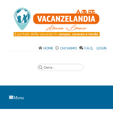
HOME
CHI SIAMO
F.A.Q.
LOGIN
C
e
r
c
a
.
.
.
Menu