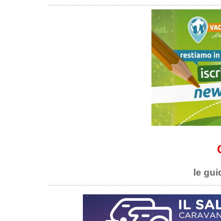
le gui