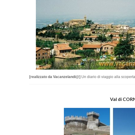
[realizzato da Vacanzelandi@]
Un diario di viaggio alla scopert
Val di CORN