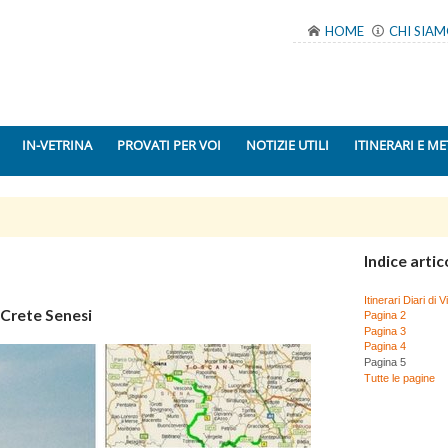
HOME
CHI SIA
IN-VETRINA
PROVATI PER VOI
NOTIZIE UTILI
ITINERARI E ME
Indice artic
Itinerari Diari di
e Crete Senesi
Pagina 2
Pagina 3
Pagina 4
Pagina 5
Tutte le pagine