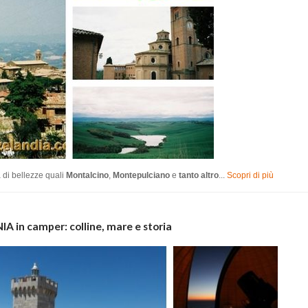
a di bellezze quali
Montalcino
,
Montepulciano
e
tanto altro
...
Scopri di più
IA in camper: colline, mare e storia