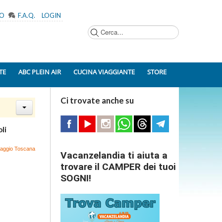
MO
F.A.Q.
LOGIN
Cerca...
TE
ABC PLEIN AIR
CUCINA VIAGGIANTE
STORE
Ci trovate anche su
oli
 Viaggio Toscana
Vacanzelandia ti aiuta a
trovare il CAMPER dei tuoi
SOGNI!