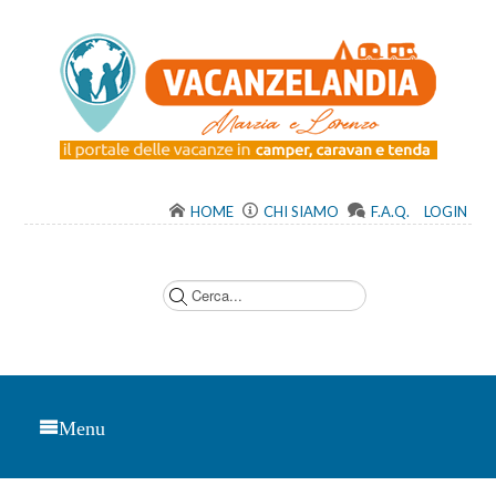
HOME
CHI SIAMO
F.A.Q.
LOGIN
C
e
r
c
a
.
.
.
Menu