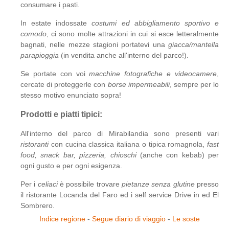
consumare i pasti.
In estate indossate
costumi ed abbigliamento sportivo e
comodo
, ci sono molte attrazioni in cui si esce letteralmente
bagnati, nelle mezze stagioni portatevi una
giacca/mantella
parapioggia
(in vendita anche all'interno del parco!).
Se portate con voi
macchine fotografiche e videocamere
,
cercate di proteggerle con
borse impermeabili
, sempre per lo
stesso motivo enunciato sopra!
Prodotti e piatti tipici:
All'interno del parco di Mirabilandia sono presenti vari
ristoranti
con cucina classica italiana o tipica romagnola,
fast
food, snack bar, pizzeria, chioschi
(anche con kebab) per
ogni gusto e per ogni esigenza.
Per i
celiaci
è possibile trovare
pietanze senza glutine
presso
il ristorante Locanda del Faro ed i self service Drive in ed El
Sombrero.
Indice regione
-
Segue diario di viaggio
-
Le soste