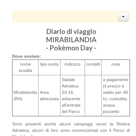
Diario di viaggio
MIRABILANDIA
- Pokèmon Day -
Dove sostare:
nome
tipo sosta
indirizzo
contatti
note
località
Statale
a pagamento
Adriatica
(il prezzo è
Mirabilandia
Area
SS 16,
valido per 48
(RA)
attrezzata
adiacente
h), custodita,
all'entrata
acqua,
del Parco
pozzetto
Sono presenti anche alcuni campeggi verso la Riviera
Adriatica, alcuni di loro sono convenzionati con il Parco di