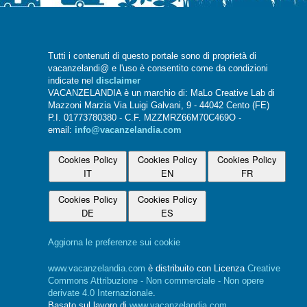
Tutti i contenuti di questo portale sono di proprietà di
vacanzelandi@ e l'uso è consentito come da condizioni
indicate nel
disclaimer
VACANZELANDIA è un marchio di: MaLo Creative Lab di
Mazzoni Marzia Via Luigi Galvani, 9 - 44042 Cento (FE)
P.I. 01773780380 - C.F. MZZMRZ66M70C469O -
email:
info@vacanzelandia.com
Cookies Policy
Cookies Policy
Cookies Policy
IT
EN
FR
Cookies Policy
Cookies Policy
DE
ES
Aggiorna le preferenze sui cookie
www.vacanzelandia.com
è distribuito con Licenza
Creative
Commons Attribuzione - Non commerciale - Non opere
derivate 4.0 Internazionale
.
Basato sul lavoro di
www.vacanzelandia.com
.