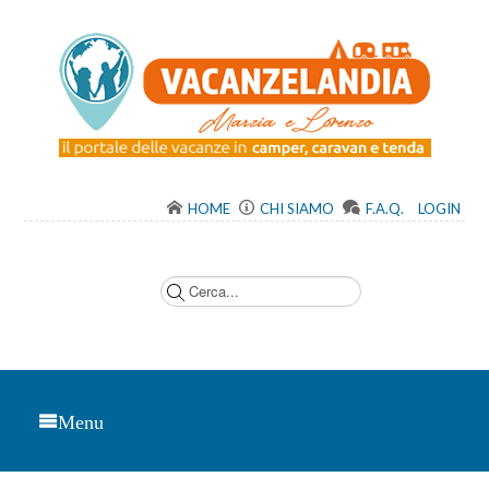
HOME
CHI SIAMO
F.A.Q.
LOGIN
C
e
r
c
a
.
.
.
Menu