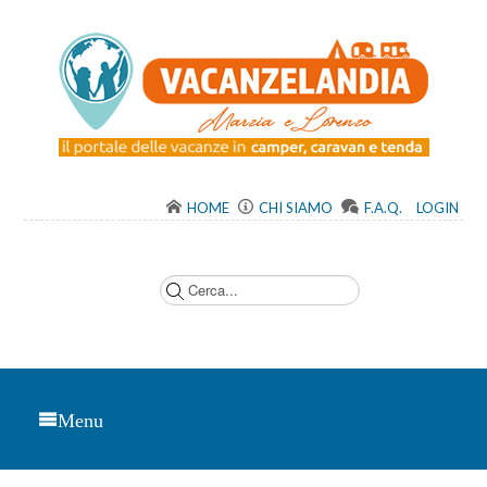
HOME
CHI SIAMO
F.A.Q.
LOGIN
C
e
r
c
a
.
.
.
Menu