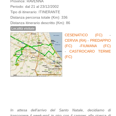
Province: RAVENNA
Periodo: dal 21 al 23/12/2002
Tipo di itinerario: ITINERANTE
Distanza percorsa totale (Km): 336
Distanza itinerario descritto (Km): 86
Località visitate
CESENATICO (FC)
-
CERVIA (RA)
-
PREDAPPIO
(FC)
-
FIUMANA (FC)
-
CASTROCARO TERME
(FC)
In attesa dell’arrivo del Santo Natale, decidiamo di
trascorrere il week-end in giro con il camper alla ricerca di