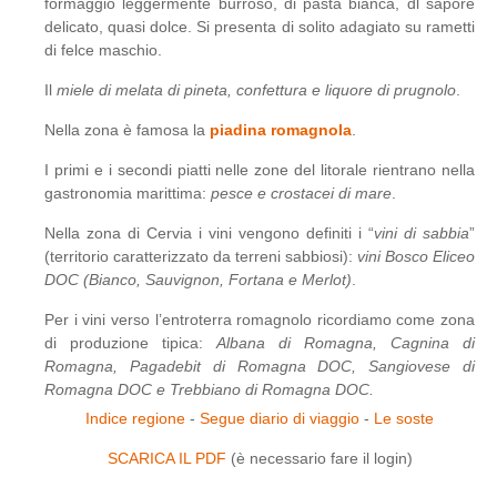
formaggio leggermente burroso, di pasta bianca, dl sapore
delicato, quasi dolce. Si presenta di solito adagiato su rametti
di felce maschio.
Il
miele di melata di pineta, confettura e liquore di prugnolo
.
Nella zona è famosa la
piadina romagnola
.
I primi e i secondi piatti nelle zone del litorale rientrano nella
gastronomia marittima:
pesce e crostacei di mare
.
Nella zona di Cervia i vini vengono definiti i “
vini di sabbia
”
(territorio caratterizzato da terreni sabbiosi):
vini Bosco Eliceo
DOC (Bianco, Sauvignon, Fortana e Merlot)
.
Per i vini verso l’entroterra romagnolo ricordiamo come zona
di produzione tipica:
Albana di Romagna, Cagnina di
Romagna, Pagadebit di Romagna DOC, Sangiovese di
Romagna DOC e Trebbiano di Romagna DOC.
Indice regione
-
Segue diario di viaggio
-
Le soste
SCARICA IL PDF
(è necessario fare il login)