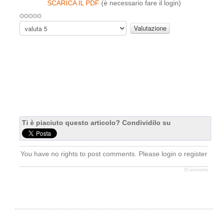
SCARICA IL PDF
(è necessario fare il login)
V
a
l
u
t
a
Ti è piaciuto questo articolo? Condividilo su
You have no rights to post comments. Please login o register
JComments