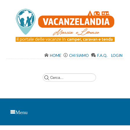
HOME
CHI SIAMO
F.A.Q.
LOGIN
C
e
r
c
a
.
.
.
Menu