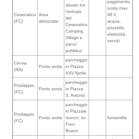
pagamento,
situato tra
sosta max
l’entrata
Cesenatico
Area
48 h,
del
(FC)
attrezzata
acqua,
Cesenatico
pozzetto,
Camping
elettricità,
Village e
servizi
parco
pubblico
parcheggio
Cervia
Punto sosta
in Piazza
(RA)
XXV Aprile
parcheggio
Predappio
Punto sosta
in Piazza
(FC)
S. Antonio
parcheggio
in Piazzale
Predappio
Punto sosta
Isonzo, ex
fontanella
(FC)
Foro
Boario