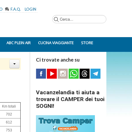
MO
F.A.Q.
LOGIN
Cerca...
ABC PLEIN AIR
CUCINA VIAGGIANTE
STORE
Ci trovate anche su
Vacanzelandia ti aiuta a
trovare il CAMPER dei tuoi
SOGNI!
Km totali
702
612
753