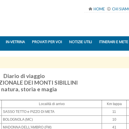
HOME
CHI SIA
IN-VETRINA
PROVATI PER VOI
NOTIZIE UTILI
ITINERARI E METE
Diario di viaggio
IONALE DEI MONTI SIBILLINI
 natura, storia e magia
Località di arrivo
Km tappa
SASSO TETTO e PIZZO DI META
11
BOLOGNOLA (MC)
10
MADONNA DELL'AMBRO (FM)
41