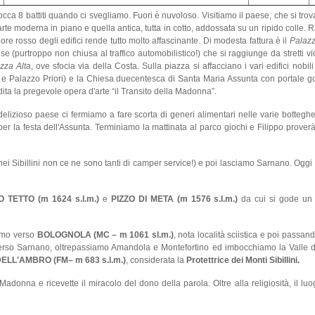
occa 8 battiti quando ci svegliamo. Fuori è nuvoloso. Visitiamo il paese, che si trov
rte moderna in piano e quella antica, tutta in cotto, addossata su un ripido colle
olore rosso degli edifici rende tutto molto affascinante. Di modesta fattura è il
Palaz
se (purtroppo non chiusa al traffico automobilistico!) che si raggiunge da stretti viot
zza Alta
, ove sfocia via della Costa. Sulla piazza si affacciano i vari edifici nobil
e Palazzo Priori) e la Chiesa duecentesca di Santa Maria Assunta con portale got
dita la pregevole opera d'arte “il Transito della Madonna”.
lizioso paese ci fermiamo a fare scorta di generi alimentari nelle varie bottegh
 per la festa dell'Assunta. Terminiamo la mattinata al parco giochi e Filippo prover
 nei Sibillini non ce ne sono tanti di camper service!) e poi lasciamo Sarnano. Ogg
 TETTO (m 1624 s.l.m.)
e
PIZZO DI META (m 1576 s.l.m.)
da cui si gode un 
iamo verso
BOLOGNOLA (MC – m 1061 sl.m.)
, nota località sciistica e poi passan
verso Sarnano, oltrepassiamo Amandola e Montefortino ed imbocchiamo la Valle d
L'AMBRO (FM– m 683 s.l.m.)
, considerata la
Protettrice dei Monti Sibillini.
adonna e ricevette il miracolo del dono della parola. Oltre alla religiosità, il lu