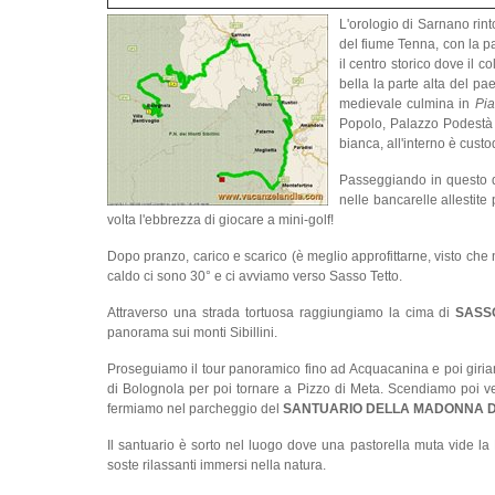
L'orologio di Sarnano rint
del fiume Tenna, con la pa
il centro storico dove il c
bella la parte alta del pae
medievale culmina in
Pia
Popolo, Palazzo Podestà 
bianca, all'interno è custo
Passeggiando in questo de
nelle bancarelle allestite
volta l'ebbrezza di giocare a mini-golf!
Dopo pranzo, carico e scarico (è meglio approfittarne, visto che
caldo ci sono 30° e ci avviamo verso Sasso Tetto.
Attraverso una strada tortuosa raggiungiamo la cima di
SASSO
panorama sui monti Sibillini.
Proseguiamo il tour panoramico fino ad Acquacanina e poi gir
di Bolognola per poi tornare a Pizzo di Meta. Scendiamo poi 
fermiamo nel parcheggio del
SANTUARIO DELLA MADONNA DEL
Il santuario è sorto nel luogo dove una pastorella muta vide la M
soste rilassanti immersi nella natura.