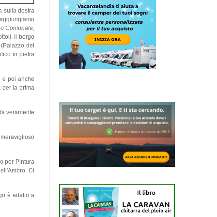
a sulla destra
. Raggiungiamo
zo Comunale
,
toli. Il borgo
i (Palazzo del
ico in pietra
e e poi anche
à per la prima
i fa veramente
meraviglioso
do per Pintura
ell'Ambro. Ci
ogo è adatto a