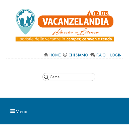
HOME
CHI SIAMO
F.A.Q.
LOGIN
C
e
r
c
a
.
.
.
Menu