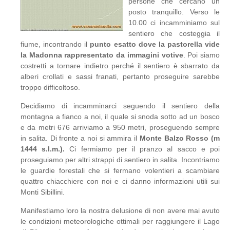
persone che cercano un
posto tranquillo. Verso le
10.00 ci incamminiamo sul
sentiero che costeggia il
fiume, incontrando il
punto esatto dove la pastorella vide
la Madonna rappresentato da immagini votive
. Poi siamo
costretti a tornare indietro perché il sentiero è sbarrato da
alberi crollati e sassi franati, pertanto proseguire sarebbe
troppo difficoltoso.
Decidiamo di incamminarci seguendo il sentiero della
montagna a fianco a noi, il quale si snoda sotto ad un bosco
e da metri 676 arriviamo a 950 metri, proseguendo sempre
in salita. Di fronte a noi si ammira il
Monte Balzo Rosso (m
1444 s.l.m.).
Ci fermiamo per il pranzo al sacco e poi
proseguiamo per altri strappi di sentiero in salita. Incontriamo
le guardie forestali che si fermano volentieri a scambiare
quattro chiacchiere con noi e ci danno informazioni utili sui
Monti Sibillini.
Manifestiamo loro la nostra delusione di non avere mai avuto
le condizioni meteorologiche ottimali per raggiungere il Lago