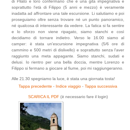
di Pilato e loro confermano che è una gita impegnativa e
soprattutto l'età di Filippo (5 anni e mezzo) è veramente
inadatta ad affrontare una tale escursione. Li salutiamo e poi
proseguiamo oltre senza trovare né un punto panoramico,
né qualcosa di interessante da vedere. La fatica si fa sentire
e lo sforzo non viene ripagato, siamo stanchi e così
decidiamo di tornare indietro. Verso le 16.00 siamo al
camper: è stata un'escursione impegnativa (5/6 ore di
cammino e 500 metri di dislivello) e soprattutto senza l'aver
raggiunto una meta appagante. Siamo stanchi, sudati e
delusi. Io rientro per una bella doccia, mentre Lorenzo e
Filippo si fermano a giocare al fiume, poi mi raggiungeranno.
Alle 21.30 spegniamo la luce, è stata una giornata tosta!
Tappa precedente
-
Indice viaggio
-
Tappa successiva
SCARICA IL PDF
(è necessario fare il login)