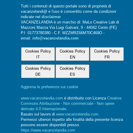
Tutti i contenuti di questo portale sono di proprietà di
vacanzelandi@ e l'uso è consentito come da condizioni
indicate nel
disclaimer
VACANZELANDIA è un marchio di: MaLo Creative Lab di
Mazzoni Marzia Via Luigi Galvani, 9 - 44042 Cento (FE)
P.I. 01773780380 - C.F. MZZMRZ66M70C469O -
email:
info@vacanzelandia.com
Cookies Policy
Cookies Policy
Cookies Policy
IT
EN
FR
Cookies Policy
Cookies Policy
DE
ES
Aggiorna le preferenze sui cookie
www.vacanzelandia.com
è distribuito con Licenza
Creative
Commons Attribuzione - Non commerciale - Non opere
derivate 4.0 Internazionale
.
Basato sul lavoro di
www.vacanzelandia.com
.
Permessi ulteriori rispetto alle finalità della presente licenza
possono essere disponibili presso
https://www.vacanzelandia.com