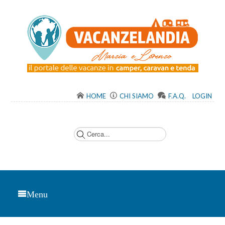
HOME
CHI SIAMO
F.A.Q.
LOGIN
C
e
r
c
a
.
.
.
Menu