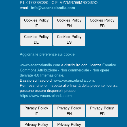
P.I. 01773780380 - C.F. MZZMRZ66M70C469O -
email:
info@vacanzelandia.com
Cookies Policy
Cookies Policy
Cookies Policy
IT
EN
FR
Cookies Policy
Cookies Policy
DE
ES
Aggiorna le preferenze sui cookie
www.vacanzelandia.com
è distribuito con Licenza
Creative
Commons Attribuzione - Non commerciale - Non opere
derivate 4.0 Internazionale
.
Basato sul lavoro di
www.vacanzelandia.com
.
Permessi ulteriori rispetto alle finalità della presente licenza
possono essere disponibili presso
https://www.vacanzelandia.com
Privacy Policy
Privacy Policy
Privacy Policy
IT
EN
FR
Privacy Policy
Privacy Policy