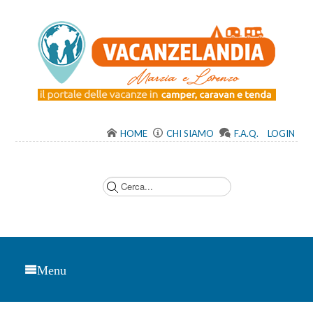
HOME
CHI SIAMO
F.A.Q.
LOGIN
C
e
r
c
a
.
.
.
Menu